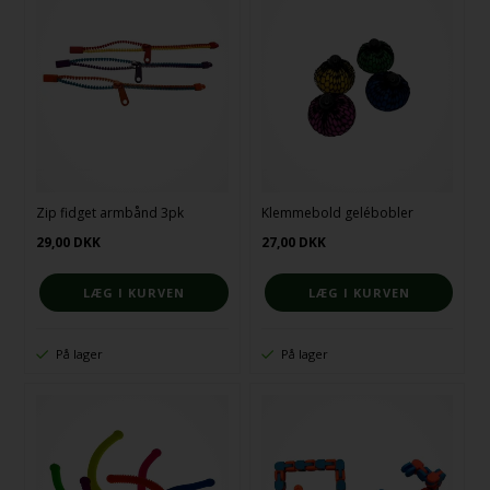
Zip fidget armbånd 3pk
Klemmebold gelébobler
29,00
DKK
27,00
DKK
På lager
På lager