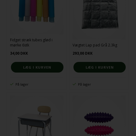
Fidget stræk tubes glød i
mørke 6stk
Vægtet Lap pad Grå 2.3kg
34,00
DKK
293,00
DKK
På lager
På lager