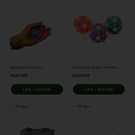
Sansebold med lys
Sansebold (glød i mørket)
18,00
DKK
23,00
DKK
På lager
På lager