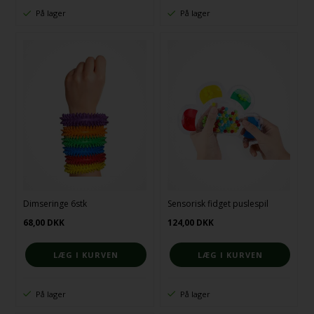
På lager
På lager
Dimseringe 6stk
Sensorisk fidget puslespil
68,00
DKK
124,00
DKK
På lager
På lager