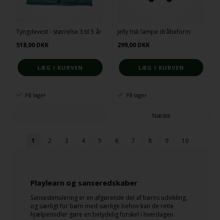
Tyngdevest - størrelse 3 til 5 år
Jelly fisk lampe dråbeform
518,00
DKK
299,00
DKK
På lager
På lager
Næste
1
2
3
4
5
6
7
8
9
10
Playlearn og sanseredskaber
Sansestimulering er en afgørende del af børns udvikling,
og særligt for børn med særlige behov kan de rette
hjælpemidler gøre en betydelig forskel i hverdagen.