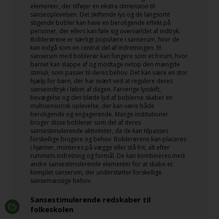
elementer, der tilføjer en ekstra dimension til
sanseoplevelsen. Det skiftende lys og de langsomt
stigende bobler kan have en beroligende effekt på
personer, der ellers kan føle sig overvældet af indtryk.
Boblerørene er særligt populære i sanserum, hvor de
kan indgå som en central del af indretningen. Et
sanserum med boblerør kan fungere som et frirum, hvor
barnet kan slappe af og modtage netop den mængde
stimuli, som passer til deres behov. Det kan være en stor
hjælp for børn, der har svært ved at regulere deres
sanseindtryk i løbet af dagen. Farverige lysskift,
bevægelse og den bløde lyd af boblerne skaber en
multisensorisk oplevelse, der kan være både
beroligende og engagerende. Mange institutioner
bruger disse boblerør som del af deres
sansestimulerende aktiviteter, da de kan tilpasses
forskellige brugere og behov. Boblerørene kan placeres
i hjørner, monteres på vægge eller stå frit, alt efter
rummets indretning og formål. De kan kombineres med
andre sansestimulerende elementer for at skabe et
komplet sanserum, der understøtter forskellige
sansemæssige behov.
Sansestimulerende redskaber til
folkeskolen