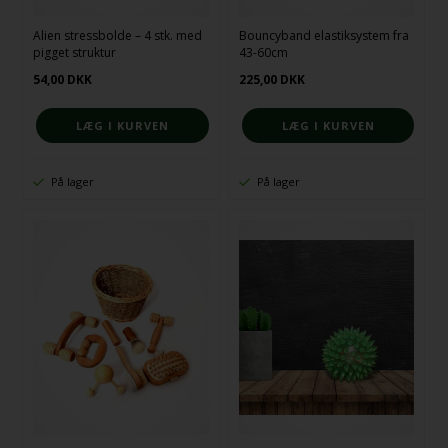
Alien stressbolde – 4 stk. med
Bouncyband elastiksystem fra
pigget struktur
43-60cm
54,00
DKK
225,00
DKK
På lager
På lager