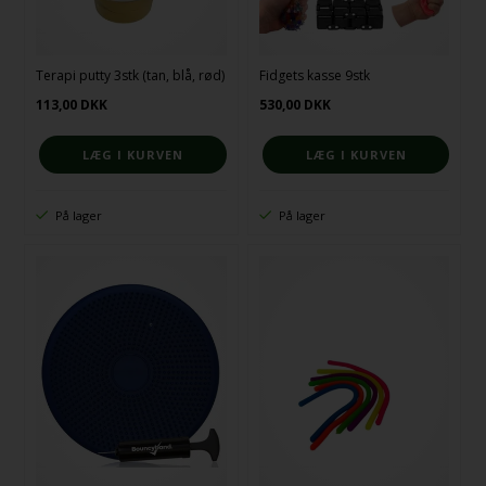
Terapi putty 3stk (tan, blå, rød)
Fidgets kasse 9stk
113,00
DKK
530,00
DKK
På lager
På lager