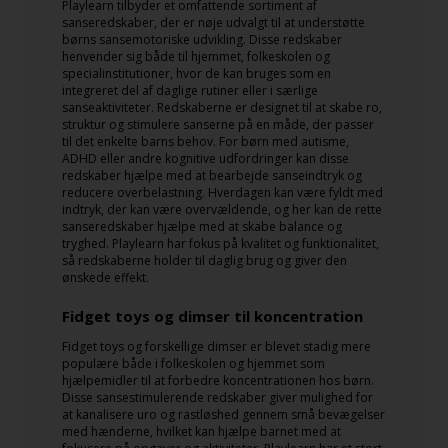
Playlearn tilbyder et omfattende sortiment af
sanseredskaber, der er nøje udvalgt til at understøtte
børns sansemotoriske udvikling. Disse redskaber
henvender sig både til hjemmet, folkeskolen og
specialinstitutioner, hvor de kan bruges som en
integreret del af daglige rutiner eller i særlige
sanseaktiviteter. Redskaberne er designet til at skabe ro,
struktur og stimulere sanserne på en måde, der passer
til det enkelte barns behov. For børn med autisme,
ADHD eller andre kognitive udfordringer kan disse
redskaber hjælpe med at bearbejde sanseindtryk og
reducere overbelastning. Hverdagen kan være fyldt med
indtryk, der kan være overvældende, og her kan de rette
sanseredskaber hjælpe med at skabe balance og
tryghed. Playlearn har fokus på kvalitet og funktionalitet,
så redskaberne holder til daglig brug og giver den
ønskede effekt.
Fidget toys og dimser til koncentration
Fidget toys og forskellige dimser er blevet stadig mere
populære både i folkeskolen og hjemmet som
hjælpemidler til at forbedre koncentrationen hos børn.
Disse sansestimulerende redskaber giver mulighed for
at kanalisere uro og rastløshed gennem små bevægelser
med hænderne, hvilket kan hjælpe barnet med at