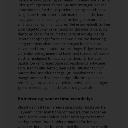
fokusere på opgaver og aktiviteter. Playlearn har et stort
udvalg af fidgettoys i forskellige udformninger, der kan
imødekomme forskellige præferencer og sansebehov.
Nogle børn foretrækker bløde materialer, andre kan
have glæde af dimseting med forskellige teksturer eller
små dele, der kan manipuleres. Det er individuelt, hvilken
type fidget toy der virker bedst for det enkelte barn, og
derfor er det en fordel med et varieret udvalg. Mange
lærere har opdaget fordelene ved disse redskaber og
integrerer dem aktivt i undervisningen for at hjælpe
elever med koncentrationsudfordringer. Fidget toys kan
være diskrete og nemme at have med i tasken, så barnet
altid har mulighed for at anvende dem, når behovet
opstår. De kan bruges både i stillesiddende aktiviteter
som læsning eller lektier, men også i situationer, hvor
barnet skal lytte eller deltage i gruppeaktiviteter. For
mange børn med sansemæssige udfordringer kan den
rette fidget toy være et værdifuldt redskab til at navigere
gennem skoledagen med større ro og overblik.
Boblerør og sansestimulerende lys
Blandt de mest fascinerende sensoriske redskaber fra
Playlearn finder man boblerør med lys, som skaber en
beroligende visuel oplevelse for børn og voksne med
særlige behov. Disse boblerør findes i forskellige
varianter, herunder boblerør med fisk og andre visuelle