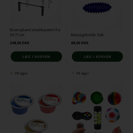
Bouncyband elastiksystem fra
50-71cm
Massagebolde 3stk
248,00
DKK
68,00
DKK
På lager
På lager