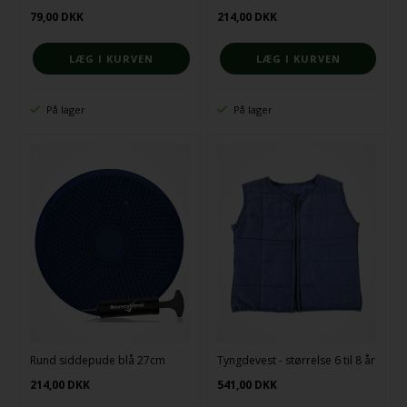
79,00
DKK
214,00
DKK
På lager
På lager
Rund siddepude blå 27cm
Tyngdevest - størrelse 6 til 8 år
214,00
DKK
541,00
DKK