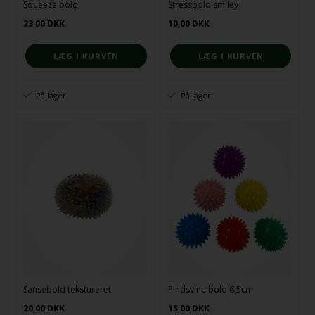
Squeeze bold
Stressbold smiley
23,00
DKK
10,00
DKK
På lager
På lager
Sansebold tekstureret
Pindsvine bold 6,5cm
20,00
DKK
15,00
DKK