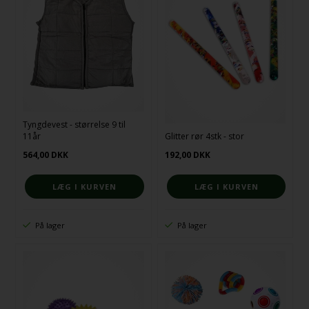
Tyngdevest - størrelse 9 til
11år
Glitter rør 4stk - stor
564,00
DKK
192,00
DKK
På lager
På lager