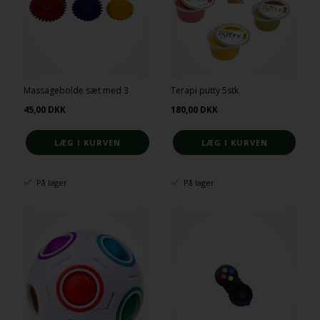
Massagebolde sæt med 3
Terapi putty 5stk
45,00
DKK
180,00
DKK
På lager
På lager