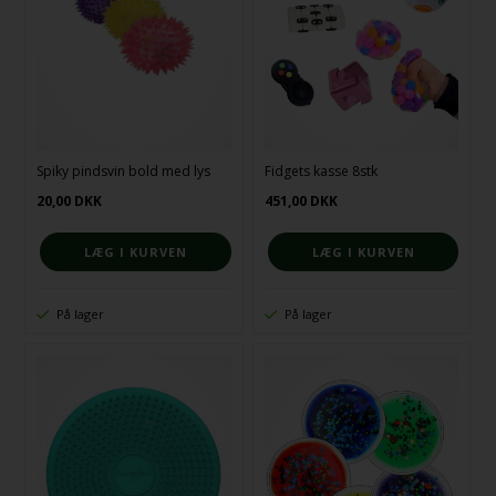
Spiky pindsvin bold med lys
Fidgets kasse 8stk
20,00
DKK
451,00
DKK
På lager
På lager