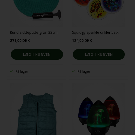
Rund siddepude grøn 33cm
Squidgy sparkle cirkler 5stk
271,00
DKK
124,00
DKK
På lager
På lager