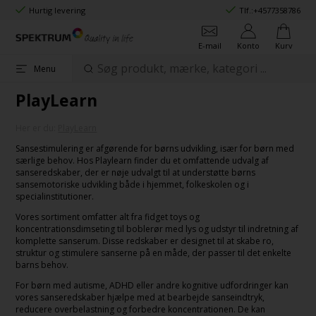
Hurtig levering
Tlf.:
+4577358786
E-mail
Konto
Kurv
Menu
PlayLearn
Her er du:
PlayLearn
Sansestimulering er afgørende for børns udvikling, især for børn med
særlige behov. Hos Playlearn finder du et omfattende udvalg af
sanseredskaber, der er nøje udvalgt til at understøtte børns
sansemotoriske udvikling både i hjemmet, folkeskolen og i
specialinstitutioner.
Vores sortiment omfatter alt fra fidget toys og
koncentrationsdimseting til boblerør med lys og udstyr til indretning af
komplette sanserum. Disse redskaber er designet til at skabe ro,
struktur og stimulere sanserne på en måde, der passer til det enkelte
barns behov.
For børn med autisme, ADHD eller andre kognitive udfordringer kan
vores sanseredskaber hjælpe med at bearbejde sanseindtryk,
reducere overbelastning og forbedre koncentrationen. De kan