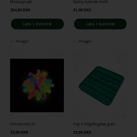
Massagesæt
Spikey lysende bold
254,00
DKK
21,00
DKK
På lager
På lager
Dimsebold UV
Pop it fidgetlegetøj grøn
23,00
DKK
23,00
DKK