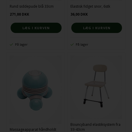
Rund siddepude blå 33cm
Elastisk fidget snor, 6stk
271,00
DKK
36,00
DKK
På lager
På lager
Bouncyband elastiksystem fra
Massageapparat håndholdt
33-43cm