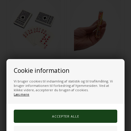
Spillekort
Glitter rør 4stk
Cookie information
18,00
DKK
113,00
DKK
Vi bruger cookies til indsamling af statistik og til trafikmåling. Vi
bruger informationen til forbedring af hjemmesiden. Ved at
klikke videre, accepterer du brugen af cookies.
Læs mere
På lager
På lager