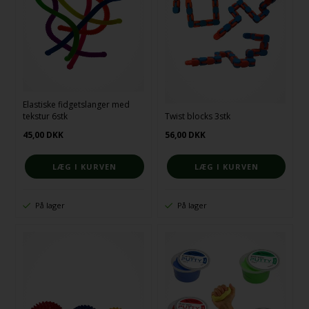
Elastiske fidgetslanger med
tekstur 6stk
Twist blocks 3stk
45,00
DKK
56,00
DKK
På lager
På lager