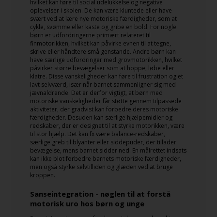
hvilket kan føre til social udelukkelse og negative
oplevelser i skolen. De kan være kluntede eller have
svært ved at lære nye motoriske færdigheder, som at
cykle, svømme eller kaste og gribe en bold. For nogle
børn er udfordringerne primært relateret til
finmotorikken, hvilket kan påvirke evnen til at tegne,
skrive eller håndtere små genstande. Andre børn kan
have særlige udfordringer med grovmotorikken, hvilket
påvirker større bevægelser som at hoppe, løbe eller
klatre. Disse vanskeligheder kan føre til frustration og et
lavt selvværd, især når barnet sammenligner sig med
jævnaldrende. Det er derfor vigtigt, at børn med
motoriske vanskeligheder får støtte gennem tilpassede
aktiviteter, der gradvist kan forbedre deres motoriske
færdigheder. Desuden kan særlige hjælpemidler og
redskaber, der er designet til at styrke motorikken, være
til stor hjælp. Det kan fx være balance-redskaber,
særlige greb til blyanter eller siddepuder, der tillader
bevægelse, mens barnet sidder ned. En målrettet indsats
kan ikke blot forbedre barnets motoriske færdigheder,
men også styrke selvtilliden og glæden ved at bruge
kroppen.
Sanseintegration - nøglen til at forstå
motorisk uro hos børn og unge