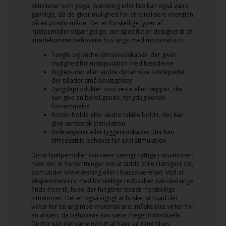
aktiviteter som yoga, svømning eller løb kan også være
gavnlige, da de giver mulighed for at kanalisere energien
på en positiv måde. Der er forskellige typer af
hjælpemidler tilgængelige, der specifikt er designet til at
imødekomme behovene hos unge med motorisk uro:
Tangle og andre dimseredskaber, der giver
mulighed for manipulation med hænderne
Kuglepuder eller andre dynamiske siddepuder,
der tillader små bevægelser
Tyngdeprodukter som veste eller tæpper, der
kan give en beroligende, tyngdegivende
fornemmelse
Koosh-bolde eller andre taktile bolde, der kan
give sensorisk stimulation
Bidesmykker eller tyggeredskaber, der kan
tilfredsstille behovet for oral stimulation
Disse hjælpemidler kan være særligt nyttige i situationer,
hvor der er forventninger om at sidde stille i længere tid,
som under lektielæsning eller i klasseværelset. Ved at
eksperimentere med forskellige redskaber kan den unge
finde frem til, hvad der fungerer bedst i forskellige
situationer. Det er også vigtigt at huske, at hvad der
virker for én ung med motorisk uro, måske ikke virker for
en anden, da behovene kan være meget individuelle.
Derfor kan det være nyttigt at have adgang til en