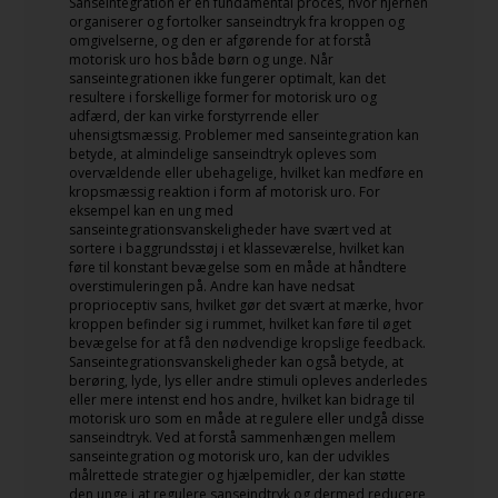
Sanseintegration er en fundamental proces, hvor hjernen
organiserer og fortolker sanseindtryk fra kroppen og
omgivelserne, og den er afgørende for at forstå
motorisk uro hos både børn og unge. Når
sanseintegrationen ikke fungerer optimalt, kan det
resultere i forskellige former for motorisk uro og
adfærd, der kan virke forstyrrende eller
uhensigtsmæssig. Problemer med sanseintegration kan
betyde, at almindelige sanseindtryk opleves som
overvældende eller ubehagelige, hvilket kan medføre en
kropsmæssig reaktion i form af motorisk uro. For
eksempel kan en ung med
sanseintegrationsvanskeligheder have svært ved at
sortere i baggrundsstøj i et klasseværelse, hvilket kan
føre til konstant bevægelse som en måde at håndtere
overstimuleringen på. Andre kan have nedsat
proprioceptiv sans, hvilket gør det svært at mærke, hvor
kroppen befinder sig i rummet, hvilket kan føre til øget
bevægelse for at få den nødvendige kropslige feedback.
Sanseintegrationsvanskeligheder kan også betyde, at
berøring, lyde, lys eller andre stimuli opleves anderledes
eller mere intenst end hos andre, hvilket kan bidrage til
motorisk uro som en måde at regulere eller undgå disse
sanseindtryk. Ved at forstå sammenhængen mellem
sanseintegration og motorisk uro, kan der udvikles
målrettede strategier og hjælpemidler, der kan støtte
den unge i at regulere sanseindtryk og dermed reducere