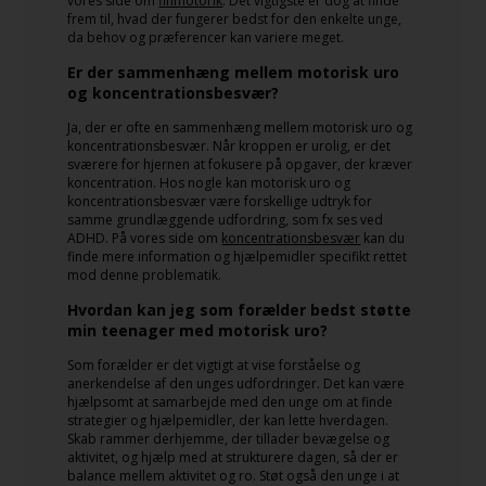
vores side om
finmotorik
. Det vigtigste er dog at finde
frem til, hvad der fungerer bedst for den enkelte unge,
da behov og præferencer kan variere meget.
Er der sammenhæng mellem motorisk uro
og koncentrationsbesvær?
Ja, der er ofte en sammenhæng mellem motorisk uro og
koncentrationsbesvær. Når kroppen er urolig, er det
sværere for hjernen at fokusere på opgaver, der kræver
koncentration. Hos nogle kan motorisk uro og
koncentrationsbesvær være forskellige udtryk for
samme grundlæggende udfordring, som fx ses ved
ADHD. På vores side om
koncentrationsbesvær
kan du
finde mere information og hjælpemidler specifikt rettet
mod denne problematik.
Hvordan kan jeg som forælder bedst støtte
min teenager med motorisk uro?
Som forælder er det vigtigt at vise forståelse og
anerkendelse af den unges udfordringer. Det kan være
hjælpsomt at samarbejde med den unge om at finde
strategier og hjælpemidler, der kan lette hverdagen.
Skab rammer derhjemme, der tillader bevægelse og
aktivitet, og hjælp med at strukturere dagen, så der er
balance mellem aktivitet og ro. Støt også den unge i at