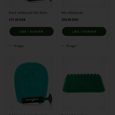
Rund siddepude lilla 33cm
Kile siddepude
271,00
DKK
259,00
DKK
På lager
På lager