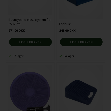
Bouncyband elastiksystem fra
25-60cm
Fodrulle
271,00
DKK
248,00
DKK
På lager
På lager