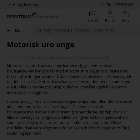
Hurtig levering
Tlf.:
+4577358786
E-mail
Konto
Kurv
Menu
Motorisk uro unge
Her er du:
Symptomer
»
Motorisk uro
»
Motorisk uro unge
Motorisk uro hos børn og unge kan vise sig gennem konstant
bevægelse, vanskeligheder med at sidde stille og generel rastløshed.
Disse udfordringer påvirker både koncentrationsevnen, skolearbejdet
og det sociale liv. Motorisk uro kan være forbundet med tilstande som
ADHD eller sanseintegrationsproblemer, men kan også forekomme
uden specifik diagnose.
I vores udvalg finder du specialdesignede hjælpemidler, der kan støtte
unge med motorisk uro i hverdagen. Vi tilbyder diskrete
bevægelsesredskaber som dimseting til hænderne, siddepuder der
tillader bevægelse, tyngdeprodukter der giver en beroligende effekt,
samt forskellige taktile redskaber der stimulerer sanserne. Disse
produkter kan være afgørende for at skabe bedre betingelser både i
skolen og hjemmet.