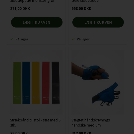
Sidddepude monster grøn
Gelé siddepude
271,00
DKK
558,00
DKK
På lager
På lager
Strækbånd til stol - sæt med 5
Vægtet håndskrivnings
stk.
handske medium
78,00
DKK
312,00
DKK