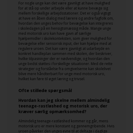
For nogle unge kan det være gavnligt at have mulighed
for at stå op under arbejde eller at kunne bevæge sig
mellem forskellige arbejdsstationer. Det er også vigtigt
at have en åben dialog med lærere og andre fagfolk om,
hvordan den unges behov for bevægelse kan integreres
i skoledagen på en hensigtsmæssig måde. Mange unge
med motorisk uro kan have gavn af særlige
hjælpemidler i skolekonteksten, som giver mulighed for
bevægelse eller sensorisk input, der kan hjælpe med at
regulere uroen. Det kan være gavnligt at udarbejde en
konkret handleplan sammen med skolen, der beskriver,
hvilke tilpasninger der er nødvendige, og hvordan den
unge bedst støttes i forskellige situationer. Med de rette
strategier og forståelse fra omgivelserne kan skolelivet
blive mere håndterbart for unge med motorisk uro,
hvilket kan føre til øget læring og trivsel.
Ofte stillede spørgsmål
Hvordan kan jeg skelne mellem almindelig
teenage-rastløshed og motorisk uro, der
kræver særlig opmærksomhed?
Almindelig teenage-rastløshed kommer og går, mens
motorisk uro er mere konstant og gennemgribende. Hvis
uroen påvirker den unges evne til at deltage i daglige