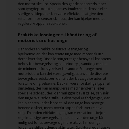
den motoriske uro. Specialdesignede sanseredskaber
som tyngdeprodukter, sansestimulerende dimser eller
særlige siddepuder kan være effektive til at give den
rette form for sensorisk input, der kan hjælpe med at
regulere kroppens reaktioner.
Praktiske løsninger til håndtering af
motorisk uro hos unge
Der findes en række praktiske løsninger og
hjælpemidler, der kan støtte unge med motorisk uro i
deres hverdag. Disse løsninger tager hensyn til kroppens
behov for bevægelse og sanseindtryk, samtidig med at
de minimerer forstyrrelser for andre. For unge med
motorisk uro kan det være gavnligt at anvende diskrete
bevægelsesredskaber, der tillader bevægelse uden at
forstyrre omgivelserne. Det kan være forskellige typer af
dimseting, der kan manipuleres med hænderne, eller
specielle siddepuder, der muliggør bevægelse, selv når
den unge skal sidde stille. Et eksempel er fodgynger, der
kan placeres under bordet, så den unge kan bevæge
benene diskret, mens overkroppen forbliver relativt
rolig. En anden effektiv tilgang kan være at indarbejde
regelmæssige bevægelsespauser, hvor den unge får
mulighed for at bevæge sig mere aktivt, før der igen
forventes stillesiddende aktiviteter. Strukturerede fysiske