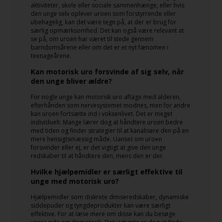
aktiviteter, skole eller sociale sammenhænge, eller hvis
den unge selv oplever uroen som forstyrrende eller
ubehagelig, kan det være tegn på, at der er brug for
særlig opmærksomhed. Det kan også være relevant at
se på, om uroen har været til stede gennem
barndomsårene eller om det er et nyt fænomen i
teenageårene.
Kan motorisk uro forsvinde af sig selv, når
den unge bliver ældre?
For nogle unge kan motorisk uro aftage med alderen,
efterhånden som nervesystemet modnes, men for andre
kan uroen fortsætte ind i voksenlivet. Det er meget
individuelt. Mange lærer dog at håndtere uroen bedre
med tiden og finder strategier til at kanalisere den på en
mere hensigtsmæssig måde. Uanset om uroen
forsvinder eller ej, er det vigtigt at give den unge
redskaber til at håndtere den, mens den er der.
Hvilke hjælpemidler er særligt effektive til
unge med motorisk uro?
Hjælpemidler som diskrete dimseredskaber, dynamiske
siddepuder og tyngdeprodukter kan være særligt
effektive. For at læse mere om disse kan du besøge