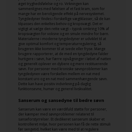
øget tryghedsfølelse og ro. Virkningen kan
sammenlignes med følelsen af et fast kram, som for
mange har en beroligende effekt på nervesystemet.
Tyngdedyner findes i forskellige vægtklasser, så de kan
tilpasses den enkeltes behov og kropsvægt. Det er
vigtigt at vælge den rette vægt – typisk omkring 10% af
kropsvægten for voksne og en smule mindre for børn.
Materialerne i moderne tyngdedyner er udviklet til at
give optimal komfort og temperaturregulering, så
brugeren ikke kommer til at svede eller fryse. Mange
brugere rapporterer, at de med en tyngdedyne falder
hurtigere i søvn, har færre opvågninger i løbet af natten
og generelt oplever en dybere og mere restituerende
søvn. For personer med kroniske søvnproblemer kan
tyngdedynen være forskellen mellem en nat med
konstant uro og en nat med sammenhængende søvn.
Dette kan have positiv indvirkning på daglig
funktionsevne, humør og generel livskvalitet.
Sanserum og sansedyne til bedre søvn
Sanserum kan være en værdifuld støtte for personer,
der kæmper med søvnproblemer relateret til
sanseforstyrrelser. Et dedikeret sanserum skaber et
kontrolleret miljø, hvor personen kan få de rette stimuli
før sengetid, hvilket kan være med til at regulere