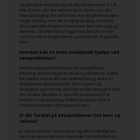
Tyngdedyner anbefales typisk ikke til børn under 2-3 år
eller til børn, der ikke selv kan fjerne dynen, hvis den
føles ubehagelig. For ældre børn kan tyngdedyner være
meget effektive, men det er vigtigt at vælge en model,
der er specifikt designet til børn med den rette vægt og
størrelse. Tal altid med en fagperson, hvis der er tvivl
om, hvorvidt en tyngdedyne er passende for et specifikt
barn.
Hvordan kan en Inmu musikpude hjælpe ved
søvnproblemer?
Inmu musikpuden kombinerer berøringsfølsom
teknologi med beroligende musik og vibrationer, hvilket
kan hjælpe med at afbryde tankemylder og skabe en
afslappende sanseoplevelse. Den reagerer på
bevægelse og berøring, så brugeren kan interagere med
den intuitivt. Musikken er specifikt komponeret til at
fremme ro og afslapning, hvilket kan hjælpe med at
forberede hjernen og kroppen på søvn.
Er der forskel på søvnproblemer hos børn og
voksne?
Ja, søvnproblemer manifesterer sig ofte forskelligt hos
børn og voksne. Børn kan have svært ved at falde til ro,