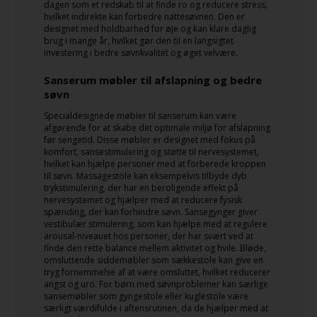
dagen som et redskab til at finde ro og reducere stress,
hvilket indirekte kan forbedre nattesøvnen. Den er
designet med holdbarhed for øje og kan klare daglig
brug i mange år, hvilket gør den til en langsigtet
investering i bedre søvnkvalitet og øget velvære.
Sanserum møbler til afslapning og bedre
søvn
Specialdesignede møbler til sanserum kan være
afgørende for at skabe det optimale miljø for afslapning
før sengetid. Disse møbler er designet med fokus på
komfort, sansestimulering og støtte til nervesystemet,
hvilket kan hjælpe personer med at forberede kroppen
til søvn. Massagestole kan eksempelvis tilbyde dyb
trykstimulering, der har en beroligende effekt på
nervesystemet og hjælper med at reducere fysisk
spænding, der kan forhindre søvn. Sansegynger giver
vestibulær stimulering, som kan hjælpe med at regulere
arousal-niveauet hos personer, der har svært ved at
finde den rette balance mellem aktivitet og hvile. Bløde,
omsluttende siddemøbler som sækkestole kan give en
tryg fornemmelse af at være omsluttet, hvilket reducerer
angst og uro. For børn med søvnproblemer kan særlige
sansemøbler som gyngestole eller kuglestole være
særligt værdifulde i aftensrutinen, da de hjælper med at