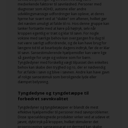
medvirkende faktorer til søvnløshed. Personer med
diagnoser som ADHD, autisme eller andre
udviklingsmæssige udfordringer kan opleve, at deres
hjerne har svært ved at "slukke" om aftenen, hvilket gør
det næsten umuligt at falde til ro. Hos denne gruppe kan
tanker fortsætte med at køre på højtryk, selv når
kroppen egentlig er træt og klar til søvn. For nogle
voksne med særlige behov kan overgangen fra dag til
nat være særligt udfordrende, og de kan have brug for
længere tid til at bearbejde dagens indtryk, før de er klar
til søvn. Sansestimulerende hjælpemidler kan være lige
så gavnlige for unge og voksne som for børn.
Tyngdedyner med forskellig vægt tilpasset den enkeltes
behov kan skabe den tryghed og ro, der er nødvendig
for at falde i søvn og blive i søvnen. Andre kan have gavn
af rolige sansestimuli som beroligende lyde eller
dæmpet belysning.
Tyngdedyne og tyngdetæppe til
forbedret søvnkvalitet
Tyngdedyner og tyngdetæpper er blandt de mest
effektive hjælpemidler til personer med søvnproblemer.
Disse specialdesignede produkter virker ved at udøve et
jævnt, dybt tryk på kroppen, hvilket stimulerer det
proprioceptive sanseapparat og dermed kan skabe