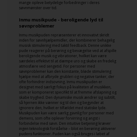
mange opleve betydelige forbedringer i deres
søvnmønster over tid.
Inmu musikpude - beroligende lyd til
søvnproblemer
Inmu musikpuden repræsenterer et innovativt skridt
inden for søvnhjælpemidler, der kombinerer behagelig
musisk stimulering med taktil feedback. Denne unikke
pude reagerer på berøring og bevægelse ved at afspille
beroligende musik og vibrationer, hvilket kan være
særdeles effektivt til at dæmpe uro og skabe en fredelig
atmosfære ved sengetid. For personer med
søvnproblemer kan den konstante, bløde stimulering
hjælpe med at afbryde grubleri og negative tanker, der
ofte forhindrer indsovning. Inmu musikpuden er
designet med særligt fokus på kvaliteten af musikken,
som er komponeret specifikt til at fremme afslapning og
skabe tryghed. Den dynamiske musik ændrer sig subtilt,
så hjernen ikke vænner sig til den og begynder at
ignorere den, hvilket er tilfældet med statiske lyde.
Musikpuden kan være særlig gavnlig for personer med
demens, som ofte oplever forvirring og angst i
forbindelse med søvn. Den intuitive betjening kræver
ingen teknologisk forståelse – blot en berøring aktiverer
pudens funktioner. Puden kan også bruges i løbet af