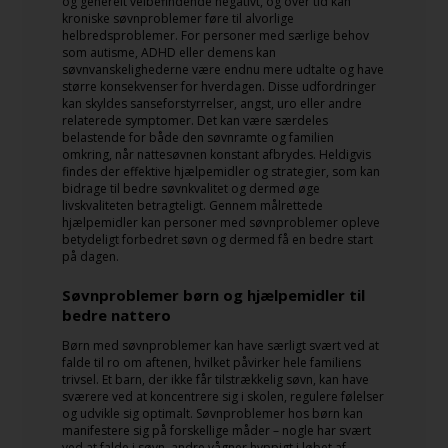
og generelt velbefindende negativt, og over tid kan
kroniske søvnproblemer føre til alvorlige
helbredsproblemer. For personer med særlige behov
som autisme, ADHD eller demens kan
søvnvanskelighederne være endnu mere udtalte og have
større konsekvenser for hverdagen. Disse udfordringer
kan skyldes sanseforstyrrelser, angst, uro eller andre
relaterede symptomer. Det kan være særdeles
belastende for både den søvnramte og familien
omkring, når nattesøvnen konstant afbrydes. Heldigvis
findes der effektive hjælpemidler og strategier, som kan
bidrage til bedre søvnkvalitet og dermed øge
livskvaliteten betragteligt. Gennem målrettede
hjælpemidler kan personer med søvnproblemer opleve
betydeligt forbedret søvn og dermed få en bedre start
på dagen.
Søvnproblemer børn og hjælpemidler til
bedre nattero
Børn med søvnproblemer kan have særligt svært ved at
falde til ro om aftenen, hvilket påvirker hele familiens
trivsel. Et barn, der ikke får tilstrækkelig søvn, kan have
sværere ved at koncentrere sig i skolen, regulere følelser
og udvikle sig optimalt. Søvnproblemer hos børn kan
manifestere sig på forskellige måder – nogle har svært
ved at falde i søvn, andre vågner hyppigt i løbet af