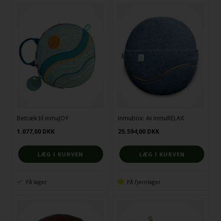
Betræk til inmuJOY
inmubox: 4x inmuRELAX
1.077,00
DKK
25.594,00
DKK
På lager
På fjernlager