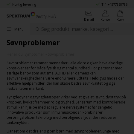
Hurtig levering
Tlf.:
+4577358786
E-mail
Konto
Kurv
Menu
Søvnproblemer
Her er du:
Symptomer
»
Søvnproblemer
Søvnproblemer rammer mennesker i alle aldre og kan have alvorlige
konsekvenser for både fysisk og mental sundhed. For personer med
særlige behov som autisme, ADHD eller demens kan
søvnvanskelighederne være endnu mere udtalte. Heldigvis findes der
effektive hjælpemidler, der kan skabe bedre søvnkvalitet og øge
livskvaliteten markant.
Tyngdedyner og tyngdetæpper virker ved at give et jævnt, dybt tryk på
kroppen, hvilket fremmer ro og tryghed. Sanserum med kontrollerede
stimuli kan hjælpe med at regulere nervesystemet før sengetid.
Innovative produkter som Inmu musikpuden kombinerer
berøringsfølsom teknologi med beroligende lyde, der reducerer
tankemylder.
Uanset om det drejer sig om børn med søvnproblemer, unge med