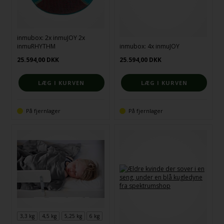
inmubox: 2x inmuJOY 2x
inmuRHYTHM
inmubox: 4x inmuJOY
25.594,00
DKK
25.594,00
DKK
På fjernlager
På fjernlager
3,3 kg
4,5 kg
5,25 kg
6 kg