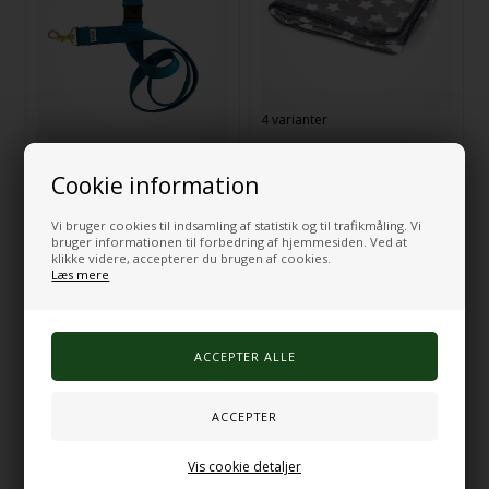
4 varianter
Betræk til 130x150cm Børne-
inmuJOY lang sele
Sansedyne Silent
Cookie information
226,00
DKK
342,00
100,00
DKK
Vi bruger cookies til indsamling af statistik og til trafikmåling. Vi
bruger informationen til forbedring af hjemmesiden. Ved at
VÆLG VARIANT
klikke videre, accepterer du brugen af cookies.
Læs mere
På lager
På lager
Vis cookie detaljer