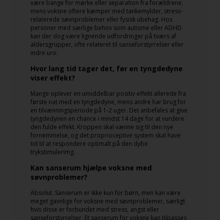
være bange for mørke eller separation fra forældrene,
mens voksne oftere kæmper med tankemylder, stress-
relaterede søvnproblemer eller fysisk ubehag. Hos
personer med særlige behov som autisme eller ADHD
kan der dog være lignende udfordringer på tværs af
aldersgrupper, ofte relateret til sanseforstyrrelser eller
indre uro.
Hvor lang tid tager det, før en tyngdedyne
viser effekt?
Mange oplever en umiddelbar positiv effekt allerede fra
første nat med en tyngdedyne, mens andre har brug for
en tilvænningsperiode på 1-2 uger. Det anbefales at give
tyngdedynen en chance i mindst 14 dage for at vurdere
den fulde effekt. Kroppen skal vænne sig til den nye
fornemmelse, og det proprioceptive system skal have
tid til at respondere optimalt på den dybe
trykstimulerimg.
Kan sanserum hjælpe voksne med
søvnproblemer?
Absolut. Sanserum er ikke kun for børn, men kan være
meget gavnlige for voksne med søvnproblemer, særligt
hvis disse er forbundet med stress, angst eller
sanseforstyrrelser. Et sanserum for voksne kan tilpasses