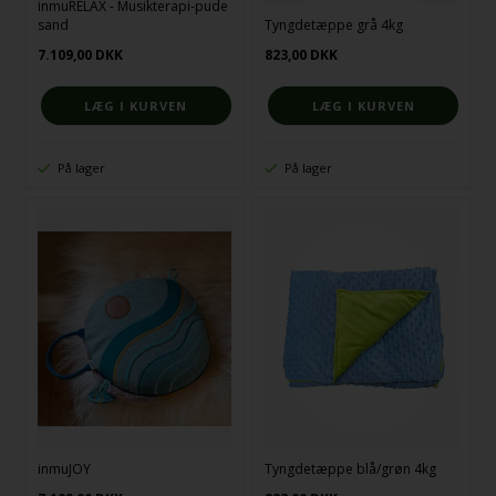
inmuRELAX - Musikterapi-pude
sand
Tyngdetæppe grå 4kg
7.109,00
DKK
823,00
DKK
På lager
På lager
inmuJOY
Tyngdetæppe blå/grøn 4kg