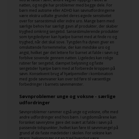
natten, og nogle har problemer med begge dele. For
børn med autisme eller ADHD kan søvnutfordringerne
være ekstra udtalte grundet deres øgede sensitivitet
over for sansestimuli eller indre uro. Mange børn med
særlige behov har særligt gavn af produkter, der skaber
tryghed omkring sengetid. Sansestimulerende produkter
som tyngdedyner kan hjælpe barnet med at finde ro og
tryghed, når det skal sove. Tyngden fra dynen giver en
omsluttende fornemmelse, der kan mindske uro og
angst, hvilket gør det lettere for barnet at falde i søvn og
forblive sovende gennem natten. Ligeledes kan rolige
rutiner før sengetid, dæmpet belysning og faste
sengetider hjælpe børn med at forberede kroppen på
søvn. Konsekvent brug af hjælpemidler i kombination
med gode søvnvaner kan over tid føre til væsentlige
forbedringer i barnets søvnmønster.
Søvnproblemer unge og voksne - særlige
udfordringer
Søvnproblemer rammer også unge og voksne, ofte med
andre udfordringer end hos børn. I ungdomsårene kan
forsinket søvnrytme gøre det svært at falde i søvn på
passende tidspunkter, hvilket kan føre til søvnmangel på
grund af de faste mødetider i skolen. For voksne kan
stress, bekymringer og en travl hverdag være