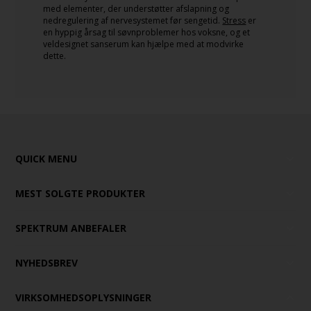
med elementer, der understøtter afslapning og
nedregulering af nervesystemet før sengetid.
Stress
er
en hyppig årsag til søvnproblemer hos voksne, og et
veldesignet sanserum kan hjælpe med at modvirke
dette.
QUICK MENU
MEST SOLGTE PRODUKTER
SPEKTRUM ANBEFALER
NYHEDSBREV
VIRKSOMHEDSOPLYSNINGER