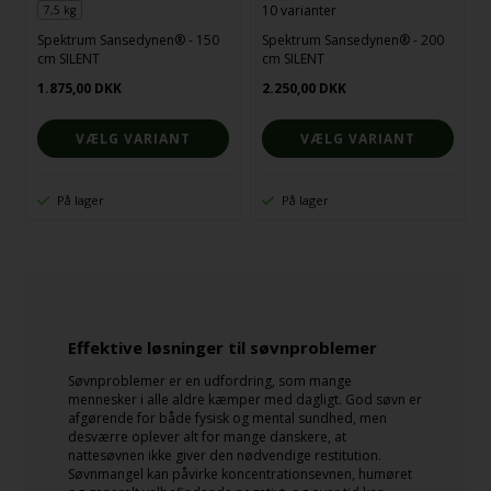
10 varianter
7,5 kg
Spektrum Sansedynen® - 150
Spektrum Sansedynen® - 200
cm SILENT
cm SILENT
1.875,00
DKK
2.250,00
DKK
VÆLG VARIANT
VÆLG VARIANT
På lager
På lager
Effektive løsninger til søvnproblemer
Søvnproblemer er en udfordring, som mange
mennesker i alle aldre kæmper med dagligt. God søvn er
afgørende for både fysisk og mental sundhed, men
desværre oplever alt for mange danskere, at
nattesøvnen ikke giver den nødvendige restitution.
Søvnmangel kan påvirke koncentrationsevnen, humøret