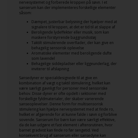
nervesystemet og forberede kroppen på søvn. I et
sanserum kan der implementeres forskellige elementer
såsom:
Dæmpet, justerbar belysning der hjælper med at
signalere til kroppen, at det er tid til at slappe af
Beroligende lydeffekter eller musik, som kan
maskere forstyrrende baggrundsstøj
Taktilt stimulerende overflader, der kan give en
behagelig sensorisk oplevelse
Aromatiske elementer med beroligende dufte
som lavendel
Behagelige siddepladser eller liggeunderlag, der
inviterer til afslapning
Sansedyner er specialdesignede til at give en
kombination af vægt og taktil stimulering, hvilket kan
være særligt gavnligt for personer med sensoriske
behov. Disse dyner er ofte opdelt i sektioner med
forskellige fyldmaterialer, der skaber varierende
sanseoplevelser. Denne form for multisensorisk
stimulering kan hjælpe nervesystemet med at finde ro,
hvilket er afgørende for at kunne falde i søvn og forblive
sovende. Sanserum for børn kan være særligt effektive,
da de kan udgøre et fast element i aftensrutinen, hvor
barnet gradvist kan finde ro før sengetid. Ved
konsekvent brug af sanserum eller sansedyne kan