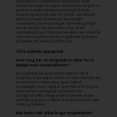
nedregulere et overstimuleret nervesystem. Disse
møbler kan bruges strategisk i timerne op til sengetid for
gradvist at sænke aktivitetsniveauet og forberede
kroppen og sindet på søvn. For familier, som ikke har
plads til et dedikeret sanserum, kan udvalgte
sansemøbler placeres strategisk i hjemmet og bruges
som en del af en fast aftensrutine. Over tid kan
regelmæssig brug af disse specialmøbler være med til at
træne nervesystemet til bedre at genkende og reagere
på signaler om, at det er tid til at sove.
Ofte stillede spørgsmål
Hvor tung bør en tyngdedyne være for at
hjælpe mod søvnproblemer?
En tyngdedyne bør generelt veje omkring 10% af
brugerens kropsvægt for voksne. For børn anbefales det
at starte med en lettere dyne, typisk 7-8% af
kropsvægten. Det er vigtigt at dynen ikke er for tung, da
dette kan føles ubehageligt og modvirke den
beroligende effekt. Mange brugere beskriver, at den
optimale vægt giver en følelse af at være holdt om uden
at føle sig fastklemt.
Kan børn i alle aldre bruge tyngdedyner?