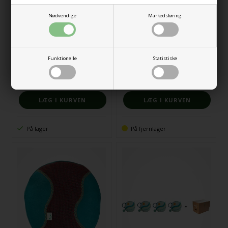
Nødvendige
Markedsføring
inmubox: 1x inmuDANCE 3x
Funktionelle
Statistiske
Betræk til inmuRHYTHM
inmuRELAX
872,00
DKK
25.594,00
DKK
På lager
På fjernlager