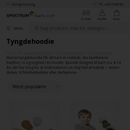
Hurtig levering
Tlf.:
+4577358786
E-mail
Konto
Kurv
Menu
Tyngdehoodie
Her er du:
Sansestimulering
»
Tyngdeprodukter
»
Tyngdehoodie
Med en tyngdehoodie får dit barn et redskab, der kombinerer
komfort, ro og tryghed i én hoodie. Specielt designet til børn (ca. 6-14
år), der har brug for at finde balance i en dag fuld af indtryk — enten i
skolen, til fritidsaktiviteter eller derhjemme.