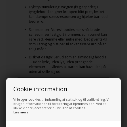
Dybtrykstimulering: Vægten (fx glasperler) i
tyngdehoodien giver kroppen blid pres, hvilket
kan dæmpe stressresponsen og hjælpe barnet til
bedre ro.
Sansedimser: Vores hoodies har små, bløde
sansedimser fastgjort i lommen, som barnet kan
røre ved, klemme eller nulre med. Det giver taktil
stimulering og hjælper til at kanalisere uro på en
rolig måde.
Diskret design: Ser ud som en almindelig hoodie
— uden lyde, uden lys, uden prangende
elementer — således at barnet kan have den på
uden at skille sig ud.
Fordele ved vores Tyngdehoodie
Cookie information
Skaber ro og tryghed gennem dybtrykstimulering
Vi bruger cookies til indsamling af statistik og til trafikmåling. Vi
Diskret design — ligner en almindelig hoodie
bruger informationen til forbedring af hjemmesiden. Ved at
klikke videre, accepterer du brugen af cookies.
Sansedimser til taktil stimulering af hænderne
Læs mere
Blødt, åndbart og holdbart materiale
Kan bruges hjemme, i skole og på farten