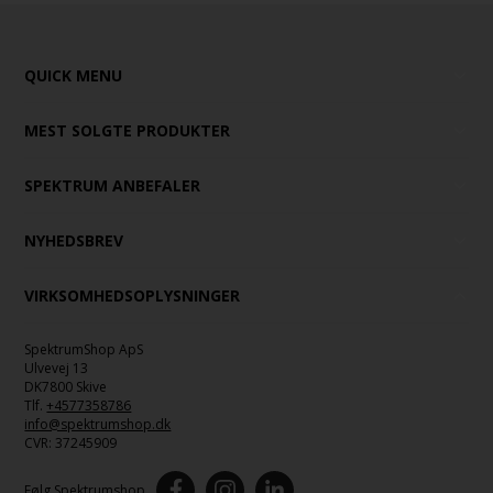
QUICK MENU
MEST SOLGTE PRODUKTER
SPEKTRUM ANBEFALER
NYHEDSBREV
VIRKSOMHEDSOPLYSNINGER
SpektrumShop ApS
Ulvevej 13
DK7800 Skive
Tlf.
+4577358786
info@spektrumshop.dk
CVR:
37245909
Følg Spektrumshop