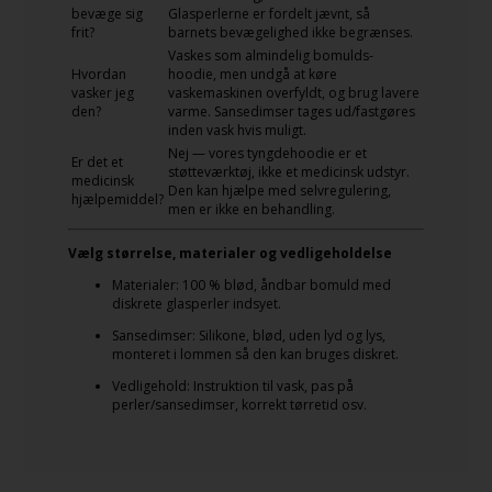
bevæge sig
Glasperlerne er fordelt jævnt, så
frit?
barnets bevægelighed ikke begrænses.
Vaskes som almindelig bomulds-
Hvordan
hoodie, men undgå at køre
vasker jeg
vaskemaskinen overfyldt, og brug lavere
den?
varme. Sansedimser tages ud/fastgøres
inden vask hvis muligt.
Nej — vores tyngdehoodie er et
Er det et
støtteværktøj, ikke et medicinsk udstyr.
medicinsk
Den kan hjælpe med selvregulering,
hjælpemiddel?
men er ikke en behandling.
Vælg størrelse, materialer og vedligeholdelse
Materialer: 100 % blød, åndbar bomuld med
diskrete glasperler indsyet.
Sansedimser: Silikone, blød, uden lyd og lys,
monteret i lommen så den kan bruges diskret.
Vedligehold: Instruktion til vask, pas på
perler/sansedimser, korrekt tørretid osv.