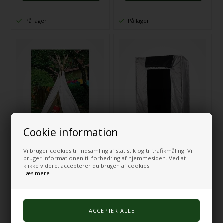
På lager
På lager
Cookie information
Vi bruger cookies til indsamling af statistik og til trafikmåling. Vi
Tipi, lille
Pop up sanserum - mørk hule
bruger informationen til forbedring af hjemmesiden. Ved at
klikke videre, accepterer du brugen af cookies.
1.035,00
DKK
1.251,00
DKK
Læs mere
På fjernlager
På lager