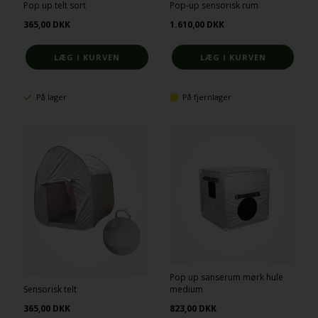
Pop up telt sort
Pop-up sensorisk rum
365,00
DKK
1.610,00
DKK
På lager
På fjernlager
Pop up sanserum mørk hule
Sensorisk telt
medium
365,00
DKK
823,00
DKK