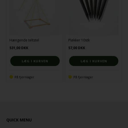
Hængende teltstel
Pløkker 10stk
531,00
DKK
57,00
DKK
På fjernlager
På fjernlager
QUICK MENU