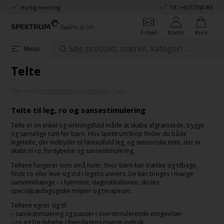
Hurtig levering
Tlf.:
+4577358786
E-mail
Konto
Kurv
Menu
Telte
Her er du:
Institutioner
»
Dagpleje
»
Telte
Telte til leg, ro og sansestimulering
Telte er en enkel og virkningsfuld måde at skabe afgrænsede, trygge
og sanselige rum for børn. Hos SpektrumShop finder du både
legetelte, der indbyder til fantasifuld leg, og sensoriske telte, der er
skabt til ro, fordybelse og sansestimulering.
Teltene fungerer som små huler, hvor børn kan trække sig tilbage,
finde ro eller leve sig ind i legens univers. De kan bruges i mange
sammenhænge – i hjemmet, daginstitutionen, skolen,
specialpædagogiske miljøer og terapirum.
Teltene egner sig til:
– sansestimulering og pauser i overstimulerende omgivelser
– ro og fordybelse i hverdagens mange indtryk