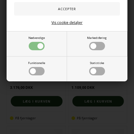
Vis cookie detaljer
Nødvendige
Markedsføring
Funktionelle
Statistiske
Tipi, stor
Drømmehule sølv
3.176,00
DKK
1.109,00
DKK
På fjernlager
På fjernlager