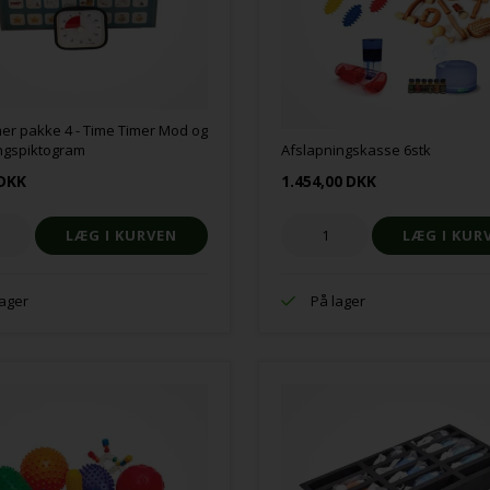
er pakke 4 - Time Timer Mod og
ngspiktogram
Afslapningskasse 6stk
DKK
1.454,00
DKK
lager
På lager