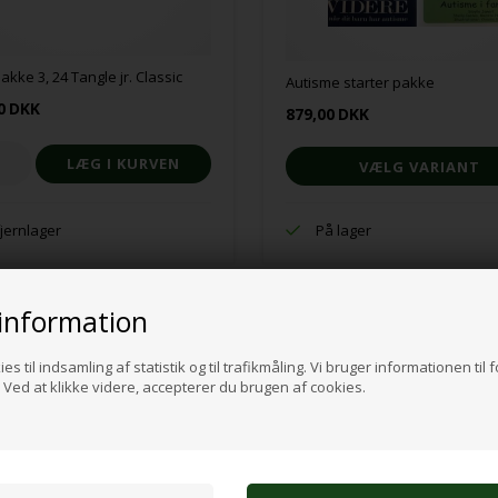
akke 3, 24 Tangle jr. Classic
Autisme starter pakke
0
DKK
879,00
DKK
VÆLG VARIANT
fjernlager
På lager
information
es til indsamling af statistik og til trafikmåling. Vi bruger informationen til 
Ved at klikke videre, accepterer du brugen af cookies.