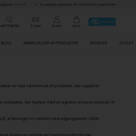
ustpilot
E-mærket webshop
★★★★★
Din sikkerhed for en god handel
+4577358786
E-mail
Konto
Kurv
BLOG
ANMELDELSER AF PRODUKTER
NYHEDER
OUTLET
 pakker er nøje sammensat af produkter, der supplerer
.
e redskaber, der hjælper med at regulere arousal-niveauet. Vi
r på, at løsningen er udviklet med udgangspunkt i både
ntuel diagnose og konkrete hverdagsudfordringer.