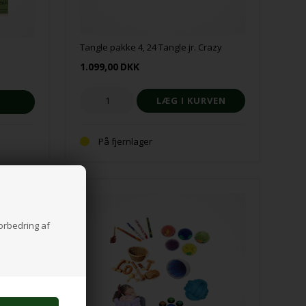
Tangle pakke 4, 24 Tangle jr. Crazy
1.099,00
DKK
På fjernlager
forbedring af