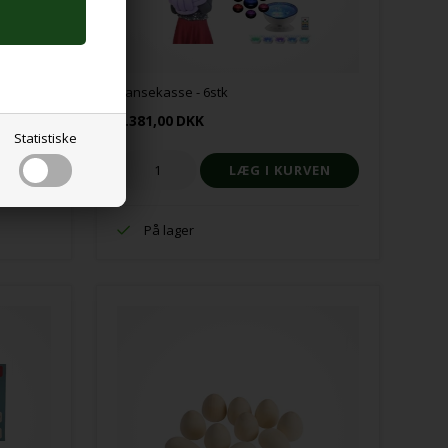
Sansekasse - 6stk
1.381,00
DKK
Statistiske
På lager