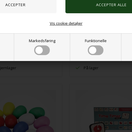
er Pakke 2 - Time Timer Large -
Vis cookie detaljer
Jeg har autisme pakke
0
DKK
1,25
DKK
Markedsføring
Funktionelle
VÆLG VARIANT
fjernlager
På lager