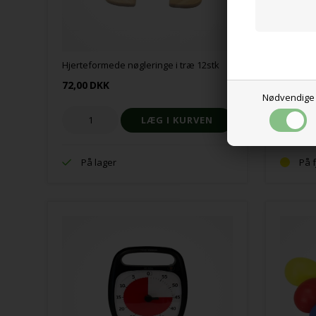
Time Tim
Hjerteformede nøgleringe i træ 12stk
5stk
72,00
DKK
2.109,0
Nødvendige
På lager
På 