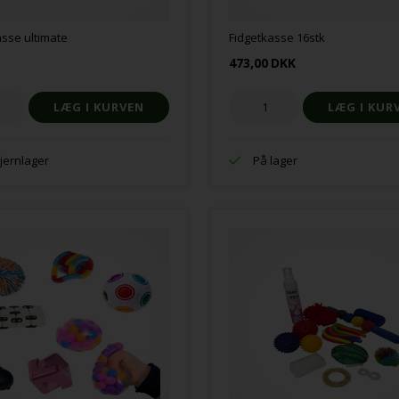
sse ultimate
Fidgetkasse 16stk
473,00
DKK
fjernlager
På lager