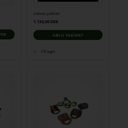
Salixas pakken
1.130,00
DKK
VÆLG VARIANT
På lager