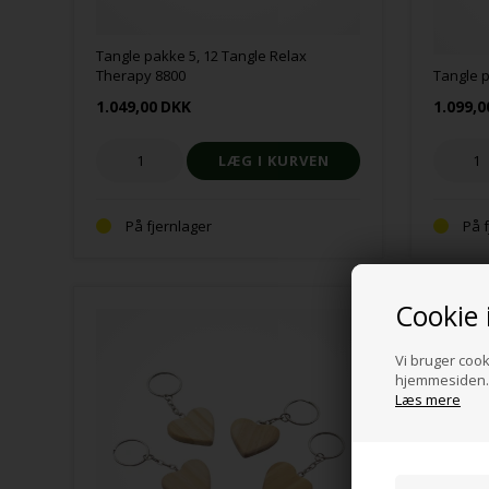
Tangle pakke 5, 12 Tangle Relax
Therapy 8800
Tangle p
1.049,00
DKK
1.099,0
På fjernlager
På 
Cookie 
Vi bruger cooki
hjemmesiden. 
Læs mere