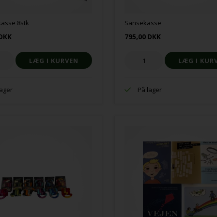
kasse 8stk
Sansekasse
DKK
795,00
DKK
lager
På lager