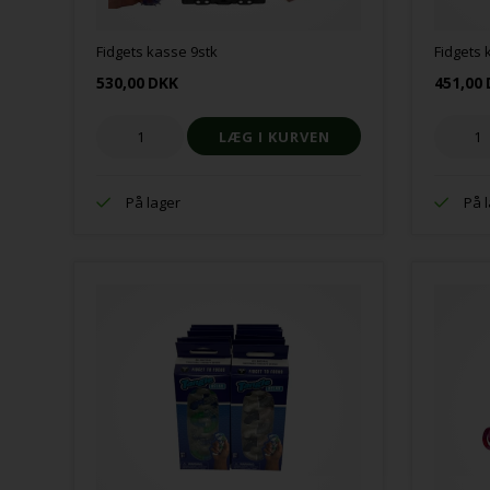
Fidgets kasse 9stk
Fidgets 
530,00
DKK
451,00
På lager
På 