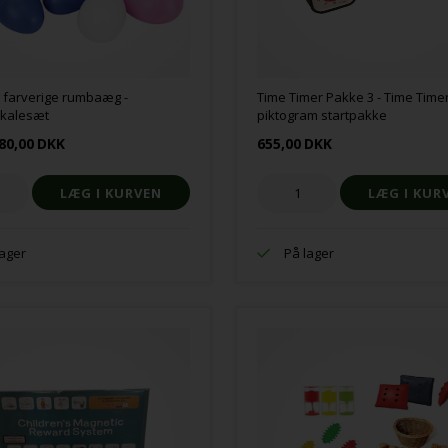
 farverige rumbaæg -
Time Timer Pakke 3 - Time Time
okalesæt
piktogram startpakke
80,00
DKK
655,00
DKK
lager
På lager