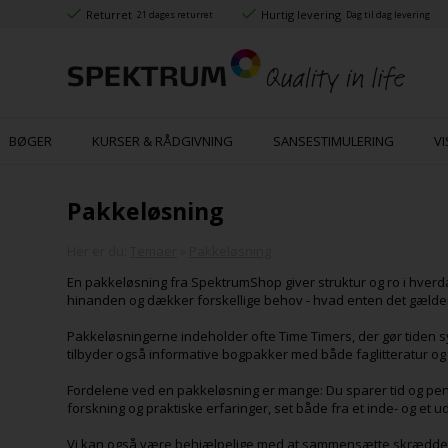
Returret
Hurtig levering
21 dages returret
Dag til dag levering
BØGER
KURSER & RÅDGIVNING
SANSESTIMULERING
VI
Pakkeløsning
Her er du:
Temaer
»
Pakkeløsning
En pakkeløsning fra SpektrumShop giver struktur og ro i hver
hinanden og dækker forskellige behov - hvad enten det gælder
Pakkeløsningerne indeholder ofte Time Timers, der gør tiden 
tilbyder også informative bogpakker med både faglitteratur og
Fordelene ved en pakkeløsning er mange: Du sparer tid og peng
forskning og praktiske erfaringer, set både fra et inde- og et 
Vi kan også være behjælpelige med at sammensætte skræddersy