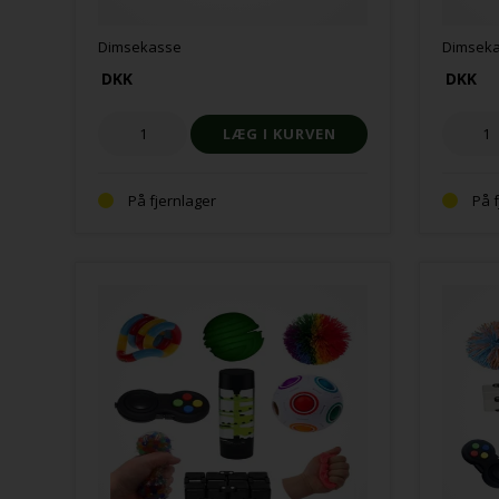
Dimsekasse
Dimseka
DKK
DKK
På fjernlager
På 