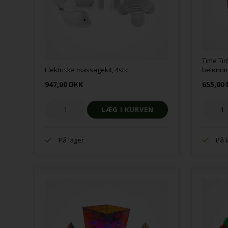
Time Tim
Elektriske massagekit, 4stk
belønni
947,00
DKK
655,00
På lager
På 