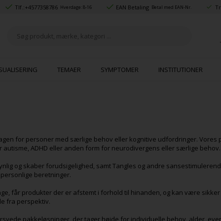
Tlf.:
+4577358786
EAN Betaling
Tr
Hverdage: 8-16
Betal med EAN-Nr.
SUALISERING
TEMAER
SYMPTOMER
INSTITUTIONER
dagen for personer med særlige behov eller kognitive udfordringer. Vores
 autisme, ADHD eller anden form for neurodivergens eller særlige behov
synlig og skaber forudsigelighed, samt Tangles og andre sansestimulerend
 personlige beretninger.
e, får produkter der er afstemt i forhold til hinanden, og kan være sikke
ude fra perspektiv.
ede pakkeløsninger, der tager højde for individuelle behov, alder, eve