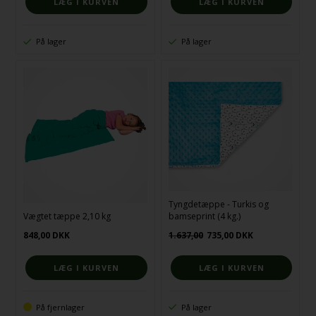
På lager
På lager
Tyngdetæppe - Turkis og
Vægtet tæppe 2,10 kg
bamseprint (4 kg.)
848,00
DKK
1.637,00
735,00
DKK
På fjernlager
På lager