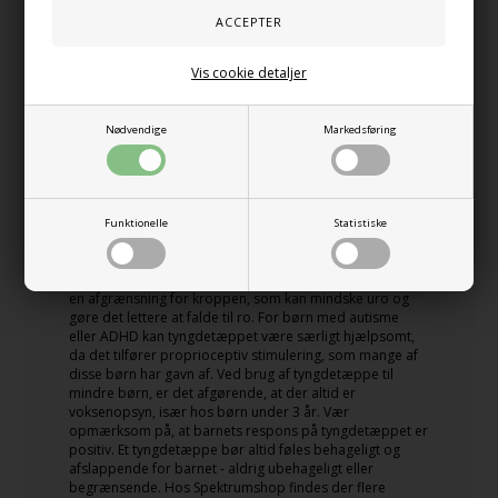
søvnproblemer. Når du ligger under tyngdetæppet,
skabes en omsluttende fornemmelse, der minder om et
kram, hvilket kan give en følelse af tryghed.
Vis cookie detaljer
Sådan vælger du det rette tyngdetæppe
til børn
Nødvendige
Markedsføring
At vælge det rette tyngdetæppe til børn kræver omtanke
og viden om barnets specifikke behov. Den generelle
anbefaling er, at tyngdetæppet bør veje ca. 10% af
barnets kropsvægt, plus evt. 1-2 kg. Ved søvnproblemer
hos børn kan et tyngdetæppe være en tryg og
Funktionelle
Statistiske
beroligende hjælp. Mange børn med følsomhed over for
stimuli eller sensoriske udfordringer oplever stor gavn af
tyngdetæppets omsluttende fornemmelse. Det skaber
en afgrænsning for kroppen, som kan mindske uro og
gøre det lettere at falde til ro. For børn med autisme
eller ADHD kan tyngdetæppet være særligt hjælpsomt,
da det tilfører proprioceptiv stimulering, som mange af
disse børn har gavn af. Ved brug af tyngdetæppe til
mindre børn, er det afgørende, at der altid er
voksenopsyn, især hos børn under 3 år. Vær
opmærksom på, at barnets respons på tyngdetæppet er
positiv. Et tyngdetæppe bør altid føles behageligt og
afslappende for barnet - aldrig ubehageligt eller
begrænsende. Hos Spektrumshop findes der flere