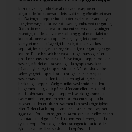
Korrekt vedligeholdelse af dit tyngdetæppe er
afgørende for at bevare dets kvalitet og effektivitet over
tid. Da tyngdetæpper indeholder kugler eller andet fyld,
der giver vægten, kræver de særlig omhu ved rengøring.
Start altid med at læse producentens vaskeanvisninger
grundigt, da de kan variere afhængigt af materialet og
konstruktionen af tæppet. Mange tyngdetæpper er
udstyret med et aftageligt betræk, der kan vaskes
separat, hvilket gør den regelmæssige rengøring meget
lettere. Dette betræk bør vaskes regelmæssigt efter
producentens anvisninger. Selve tyngdetæppet bør kun
vaskes, når det er nødvendigt, da hyppig vask kan
påvirke fyldet og tæppets struktur. Når du skal vaske
selve tyngdetæppet, bør du bruge en frontbetjent
vaskemaskine, da den ikke har en agitator, der kan
beskadige tæppet. Vælg et mildt vaskemiddel uden
blegemiddel og vask på en skånsom eller delikat cyklus
med koldt vand. Tyngdetæpper bør aldrig komme i
tørretumbleren, medmindre producenten specifikt
angiver, at det er sikkert. Varmen kan beskadige fyldet
eller få det til at klumpe sammen. I stedet bør tæppet
ligge fladt for at tørre, gerne på en tørresnor eller en ren
overflade med god luftcirkulation. Ved behov, kan du
ryste tæppet forsigtigt under tørringen for at fordele
fyldet jævnt. Mellem vask kan du opfriske dit