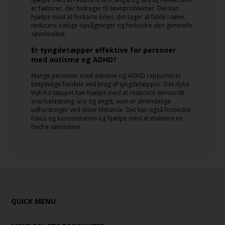
er faktorer, der bidrager til søvnproblemer. Det kan
hjælpe med at forkorte tiden, det tager at falde i søvn,
reducere natlige opvågninger og forbedre den generelle
søvnkvalitet.
Er tyngdetæpper effektive for personer
med autisme og ADHD?
Mange personer med autisme og ADHD rapporterer
betydelige fordele ved brug af tyngdetæpper. Det dybe
tryk fra tæppet kan hjælpe med at reducere sensorisk
overbelastning, uro og angst, som er almindelige
udfordringer ved disse tilstande. Det kan også forbedre
fokus og koncentration og hjælpe med at etablere en
bedre søvnrutine.
QUICK MENU