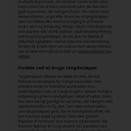
er ideelle til personer, der let bliver varme under søvn,
mens andre har et mere varmende ydre, der kan være
godt til personer, der hurtigere fryser. For voksne med
søvnproblemer, angst eller stress kan et tyngdetæppe
være en effektiv ikke-medicinsk tilgang til at fremme
bedre søvn og afslapning. Mange voksne med diagnoser
som autisme eller ADHD oplever også betydelig lindring
ved brug af tyngdetæppe, da det giver en følelse af
sikkerhed og hjælper med at reducere overstimulering.
Ønsker du at vide mere om voksne med søvnproblemer,
kan du læse mere på vores side om
søvnproblemer hos
voksne
.
Fordele ved at bruge tyngdetæppe
Tyngdetæpper tilbyder en række fordele, der kan
forbedre livskvaliteten for mange mennesker. Den
primære fordel er forbedret søvnkvalitet, hvor
undersøgelser viser, at mange brugere oplever hurtigere
indsovning og færre opvågninger i løbet af natten. Dette
kan være særligt gavnligt for personer, der kæmper med
søvnløshed eller urolig søvn. Den dybe tryksensation,
som tyngdetæppet giver, har en beroligende effekt, der
kan reducere angst og stress. Dette sker gennem
frigivelse af hormoner som oxytocin og serotonin, der
fremmer følelsen af ro og velvære. For personer med