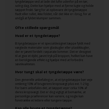
tyngdetæppe ved at lade det lufte udenfor på en tør,
solrig dag. Dette kan hjælpe med at fjerne lugte og holde
tæppet friskt. Sørg for at opbevare dit tyngdetæppe
fladt eller rullet, ikke foldet, når det ikke er i brug, for at
undgå at fyldet klumper sammen.
Ofte stillede spørgsmål
Hvad er et tyngdetæppe?
Et tyngdetæppe er et specialdesignet tæppe fyldt med
vægtede materialer som glaskugler eller plastikkugler,
der er jævnt fordelt i separate lommer. Det er designet
til at give et dybt, jævnt tryk på kroppen, hvilket kan have
en beroligende effekt og hjælpe med at forbedre
søvnkvaliteten.
Hvor tungt skal et tyngdetæppe være?
Den generelle anbefaling er, at et tyngdetæppe bør veje
omkring 10% af brugerens kropsvægt plus evt. 1-2 kg.
For børn anbefales det, at tæppet vejer cirka 10% af
deres kropsvægt. Det er dog vigtigt at bemærke, at
personlige præferencer kan variere, og nogle kan
foretrække et lettere eller tungere tæppe.
Kan alle bruge et tyngdetæppe?