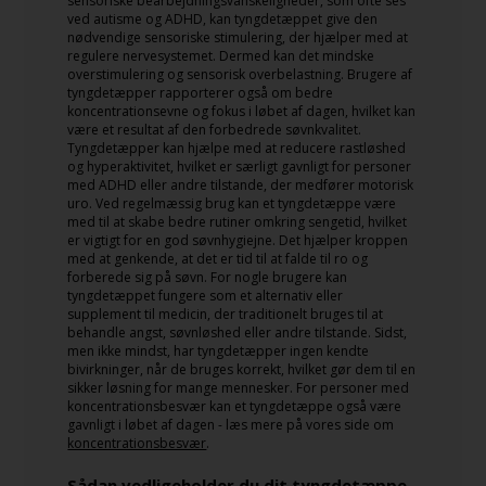
sensoriske bearbejdningsvanskeligheder, som ofte ses
ved autisme og ADHD, kan tyngdetæppet give den
nødvendige sensoriske stimulering, der hjælper med at
regulere nervesystemet. Dermed kan det mindske
overstimulering og sensorisk overbelastning. Brugere af
tyngdetæpper rapporterer også om bedre
koncentrationsevne og fokus i løbet af dagen, hvilket kan
være et resultat af den forbedrede søvnkvalitet.
Tyngdetæpper kan hjælpe med at reducere rastløshed
og hyperaktivitet, hvilket er særligt gavnligt for personer
med ADHD eller andre tilstande, der medfører motorisk
uro. Ved regelmæssig brug kan et tyngdetæppe være
med til at skabe bedre rutiner omkring sengetid, hvilket
er vigtigt for en god søvnhygiejne. Det hjælper kroppen
med at genkende, at det er tid til at falde til ro og
forberede sig på søvn. For nogle brugere kan
tyngdetæppet fungere som et alternativ eller
supplement til medicin, der traditionelt bruges til at
behandle angst, søvnløshed eller andre tilstande. Sidst,
men ikke mindst, har tyngdetæpper ingen kendte
bivirkninger, når de bruges korrekt, hvilket gør dem til en
sikker løsning for mange mennesker. For personer med
koncentrationsbesvær kan et tyngdetæppe også være
gavnligt i løbet af dagen - læs mere på vores side om
koncentrationsbesvær
.
Sådan vedligeholder du dit tyngdetæppe