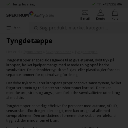
Hurtig levering
Tlf.:
+4577358786
E-mail
Konto
Kurv
Menu
Tyngdetæppe
Her er du:
Symptomer
»
Søvnproblemer
»
Tyngdetæppe
Tyngdetæpper er specialdesignede til at give et jævnt, dybt tryk på
kroppen, hvilket hjælper mange med at finde ro og opnå bedre
søvnkvalitet. De indeholder typisk små glas- eller plastikkugler fordelt i
separate lommer for optimal vægtfordeling.
Det dybe tryk stimulerer kroppens proprioceptive sansesystem, hvilket
frigør serotonin og reducerer stresshormonet kortisol. Dette kan
mindske uro, stress og angst, samt forbedre søvnkvaliteten uden brug
af medicin.
Tyngdetæpper er særligt effektive for personer med autisme, ADHD,
sensoriske udfordringer eller angst, men kan bruges af alle med
søvnproblemer. Den omsluttende fornemmelse skaber en følelse af
tryghed, der minder om et kram.