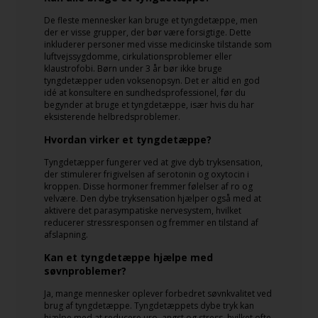
De fleste mennesker kan bruge et tyngdetæppe, men
der er visse grupper, der bør være forsigtige. Dette
inkluderer personer med visse medicinske tilstande som
luftvejssygdomme, cirkulationsproblemer eller
klaustrofobi. Børn under 3 år bør ikke bruge
tyngdetæpper uden voksenopsyn. Det er altid en god
idé at konsultere en sundhedsprofessionel, før du
begynder at bruge et tyngdetæppe, især hvis du har
eksisterende helbredsproblemer.
Hvordan virker et tyngdetæppe?
Tyngdetæpper fungerer ved at give dyb tryksensation,
der stimulerer frigivelsen af serotonin og oxytocin i
kroppen. Disse hormoner fremmer følelser af ro og
velvære. Den dybe tryksensation hjælper også med at
aktivere det parasympatiske nervesystem, hvilket
reducerer stressresponsen og fremmer en tilstand af
afslapning.
Kan et tyngdetæppe hjælpe med
søvnproblemer?
Ja, mange mennesker oplever forbedret søvnkvalitet ved
brug af tyngdetæppe. Tyngdetæppets dybe tryk kan
hjælpe med at reducere uro, angst og stress, hvilket ofte