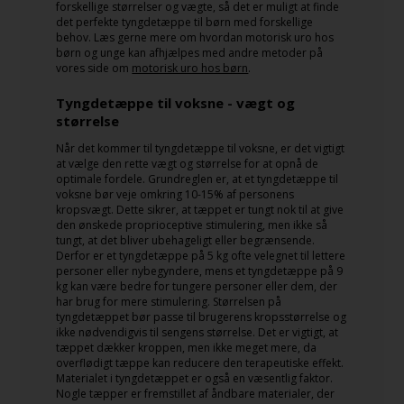
forskellige størrelser og vægte, så det er muligt at finde
det perfekte tyngdetæppe til børn med forskellige
behov. Læs gerne mere om hvordan motorisk uro hos
børn og unge kan afhjælpes med andre metoder på
vores side om
motorisk uro hos børn
.
Tyngdetæppe til voksne - vægt og
størrelse
Når det kommer til tyngdetæppe til voksne, er det vigtigt
at vælge den rette vægt og størrelse for at opnå de
optimale fordele. Grundreglen er, at et tyngdetæppe til
voksne bør veje omkring 10-15% af personens
kropsvægt. Dette sikrer, at tæppet er tungt nok til at give
den ønskede proprioceptive stimulering, men ikke så
tungt, at det bliver ubehageligt eller begrænsende.
Derfor er et tyngdetæppe på 5 kg ofte velegnet til lettere
personer eller nybegyndere, mens et tyngdetæppe på 9
kg kan være bedre for tungere personer eller dem, der
har brug for mere stimulering. Størrelsen på
tyngdetæppet bør passe til brugerens kropsstørrelse og
ikke nødvendigvis til sengens størrelse. Det er vigtigt, at
tæppet dækker kroppen, men ikke meget mere, da
overflødigt tæppe kan reducere den terapeutiske effekt.
Materialet i tyngdetæppet er også en væsentlig faktor.
Nogle tæpper er fremstillet af åndbare materialer, der