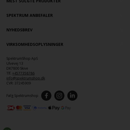
MEST SOLGTE PRODUKTER
SPEKTRUM ANBEFALER
NYHEDSBREV
VIRKSOMHEDSOPLYSNINGER
SpektrumShop ApS
Ulvevej 13
DK7800 Skive
Tlf.
+4577358786
info@spektrumshop.dk
CVR:
37245909
Følg Spektrumshop