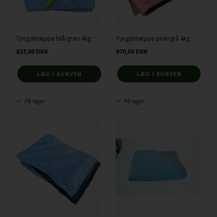
Tyngdetæppe blå/grøn 4kg
Tyngdetæppe pink/grå 4kg
823,00
DKK
970,00
DKK
På lager
På lager