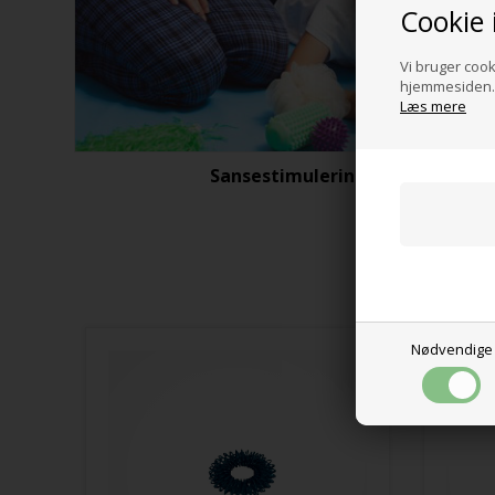
Cookie 
Vi bruger cooki
hjemmesiden. 
Læs mere
Sansestimulering
Nødvendige