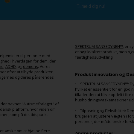
SPEKTRUM SANSEDYNEN™
, er s
et højt kvalitetsprodukt, men og
jælpemidler til personer med
færdighedsudvikling.
ryghed i hverdagen for dem, der
me
,
ADHD
, og
demens
. Vores
ber efter at tilbyde produkter,
Produktinnovation og Des
brugernes og deres pårørendes
• SPEKTRUM SANSEDYNEN™: Dynen
hvilket er essentielt for en god
tillader den at blive opdelt i fire
husholdningsvaskemaskiner ude
nder navnet "Autismeforlaget" af
 dansk platform, hvor viden om
• Tilpasning og Fleksibilitet: D
oner, som på det tidspunkt
brugeren at justere vægten i fors
personer, der måtte ønske forske
et ønske om at hjælpe flere.
Andre produkter: