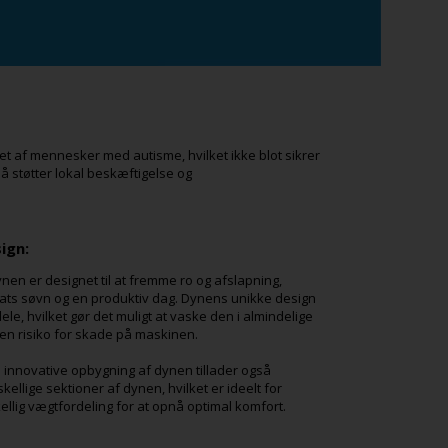
yet af mennesker med autisme, hvilket ikke blot sikrer
så støtter lokal beskæftigelse og
ign:
 er designet til at fremme ro og afslapning,
 nats søvn og en produktiv dag. Dynens unikke design
 dele, hvilket gør det muligt at vaske den i almindelige
n risiko for skade på maskinen.
en innovative opbygning af dynen tillader også
kellige sektioner af dynen, hvilket er ideelt for
llig vægtfordeling for at opnå optimal komfort.