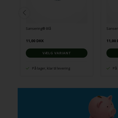
Sansering® Blå
Sanser
11,00 DKK
11,00
VÆLG VARIANT
På lager, klar til levering
På 