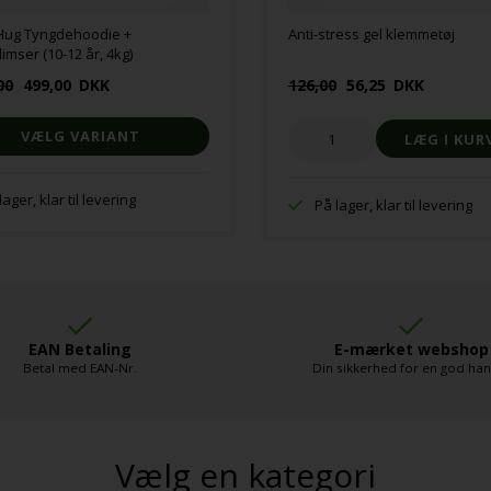
Hug Tyngdehoodie +
Anti-stress gel klemmetøj
mser (10-12 år, 4kg)
00
499,00
DKK
126,00
56,25
DKK
VÆLG VARIANT
lager, klar til levering
På lager, klar til levering
EAN Betaling
E-mærket webshop
Betal med EAN-Nr.
Din sikkerhed for en god ha
Vælg en kategori