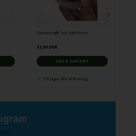
Sansering® Stor Sølvfarvet
Sa
33,00 DKK
11
VÆLG VARIANT
På lager, klar til levering