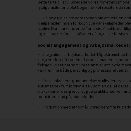
Dette førte til, at vi udvidede vores forretningsmodel
hjælpemidler end blot bøger, hvilket resulterede i 
• Vision og Mission: Vores vision om at være en omf
hjælpemidler inden for kognitive vanskeligheder blev
at blive Danmarks førende "one-stop" butik, der tilb
og ressourcer for alle påvirket af kognitive forstyrrel
Socialt Engagement og Arbejdsmarkedet:
• Integration i arbejdsmarkedet: I Spektrumshop har v
integrere folk på kanten af arbejdsmarkedet, herun
fleksjob. Vi ser det som vores ansvar at tilbyde men
kan fremme både personlig og professionel vækst.
• Praktikpladser og uddannelse: Vi tilbyder praktik
autismespektrumforstyrrelser, som en del af deres 
praktikker er designet til at give praktikanterne ha
for at træde ind på jobmarkedet.
• Produktion med et formål: Vores berømte
kugledy