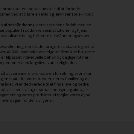
se produkter er specielt udviklet til at forbedre
shed ved at tilføre en mild og jævn sensorisk input.
kab til tidshåndtering, der viser tidens forløb med en
især populært i uddannelsesinstitutioner og hjem,
 visualisere tid og forbedre tidshåndteringsevner.
wareløsning, der tillader brugere at skabe og printe
ver 45.000+ symboler at vælge imellem kan brugerne
er tilpasset individuelle behov og daglige rutiner,
for personer med kognitive vanskeligheder.
ål at være mere end bare en forretning; vi ønsker
 en støtte for vores kunder, deres familier og de
mrådet. Vi er dedikerede til at finde nye og bedre
på, alt imens vi tager sociale hensyn og bidrager
ngagement og vores produkter afspejler vores dybe
l i hverdagen for dem, vi tjener.