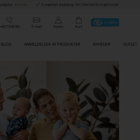
ustpilot
E-mærket webshop
★★★★★
Din sikkerhed for en god handel
+4577358786
E-mail
Konto
Kurv
BLOG
ANMELDELSER AF PRODUKTER
NYHEDER
OUTLET