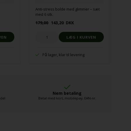
Anti-stress bolde med glimmer – sæt
Tyn
med 6 stk.
179,00
143,20
DKK
37
På lager, klar til levering
Nem betaling
ndel
Betal med kort, mobilepay, EAN-nr.