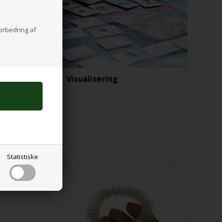
forbedring af
Visualisering
Statistiske