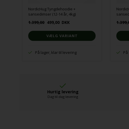
NordicHug Tyngdehoodie +
Nordic
sansedimser (12-14 år, 4kg)
sansedi
1.399,00
499,00
DKK
1.399,
VÆLG VARIANT
På lager, klar til levering
På 
Hurtig levering
Dag til dag levering