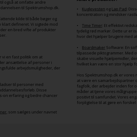
 til også at omfatte andre
omdannelsen til Spektrumshop.dk.
•
Kuglevesten
og
Lap Pad
: Dis
koncentration og mindsker rastlø
attende kilde til både bøger og
 klart defineret. Vi sigtede mod
•
Time Timer
: Et effektivt reds
yder en bred vifte af produkter
tydelig rød markør. Dette ur er 
ser.
hvor det hjælper brugere med at
•
Boardmaker
Software: En soft
tilpassede piktogrammer. Med o
i en fast politik om at
skabe visuelle hjælpemidler, der 
der ansættelse af personer i
hvilket kan være en stor hjælp 
ingsfulde arbejdsmuligheder, der
Hos Spektrumshop.dk er vores m
at være en samarbejdspartner og
pladser til personer med
fagfolk, der arbejder inden for o
uddannelsesforløb. Disse
måder at tjene vores målgruppe 
nds-on erfaring og bedre chancer
positivt til samfundet. Vores e
forpligtelse til at gøre en forske
ner
, som sælges under navnet