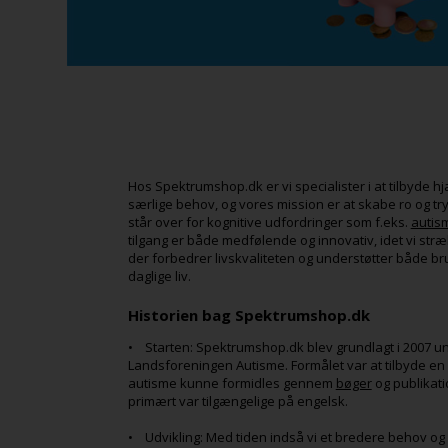
Hos Spektrumshop.dk er vi specialister i at tilbyde h
særlige behov, og vores mission er at skabe ro og t
står over for kognitive udfordringer som f.eks.
autis
tilgang er både medfølende og innovativ, idet vi stræ
der forbedrer livskvaliteten og understøtter både 
daglige liv.
Historien bag Spektrumshop.dk
• Starten: Spektrumshop.dk blev grundlagt i 2007 u
Landsforeningen Autisme. Formålet var at tilbyde en
autisme kunne formidles gennem
bøger
og publikati
primært var tilgængelige på engelsk.
• Udvikling: Med tiden indså vi et bredere behov og 