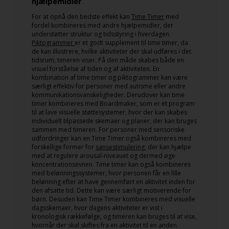
hjælpemidler
For at opnå den bedste effekt kan
Time Timer
med
fordel kombineres med andre hjælpemidler, der
understøtter struktur og tidsstyring i hverdagen.
Piktogrammer
er et godt supplement til time timer, da
de kan illustrere, hvilke aktiviteter der skal udføres i det
tidsrum, timeren viser. På den måde skabes både en
visuel forståelse af tiden og af aktiviteten. En
kombination af time timer og piktogrammer kan være
særligt effektiv for personer med autisme eller andre
kommunikationsvanskeligheder. Derudover kan time
timer kombineres med Boardmaker, som er et program
til at lave visuelle støttesystemer, hvor der kan skabes
individuelt tilpassede skemaer og planer, der kan bruges
sammen med timeren. For personer med sensoriske
udfordringer kan en Time Timer også kombineres med
forskellige former for
sansestimulering
, der kan hjælpe
med at regulere arousal-niveauet og dermed øge
koncentrationsevnen. Time timer kan også kombineres
med belønningssystemer, hvor personen får en lille
belønning efter at have gennemført en aktivitet inden for
den afsatte tid. Dette kan være særligt motiverende for
børn. Desuden kan Time Timer kombineres med visuelle
dagsskemaer, hvor dagens aktiviteter er vist i
kronologisk rækkefølge, og timeren kan bruges til at vise,
hvornår der skal skiftes fra en aktivitet til en anden.