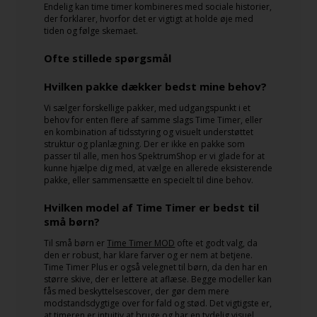
Endelig kan time timer kombineres med sociale historier,
der forklarer, hvorfor det er vigtigt at holde øje med
tiden og følge skemaet.
Ofte stillede spørgsmål
Hvilken pakke dækker bedst mine behov?
Vi sælger forskellige pakker, med udgangspunkt i et
behov for enten flere af samme slags Time Timer, eller
en kombination af tidsstyring og visuelt understøttet
struktur og planlægning. Der er ikke en pakke som
passer til alle, men hos SpektrumShop er vi glade for at
kunne hjælpe dig med, at vælge en allerede eksisterende
pakke, eller sammensætte en specielt til dine behov.
Hvilken model af Time Timer er bedst til
små børn?
Til små børn er
Time Timer MOD
ofte et godt valg, da
den er robust, har klare farver og er nem at betjene.
Time Timer Plus er også velegnet til børn, da den har en
større skive, der er lettere at aflæse. Begge modeller kan
fås med beskyttelsescover, der gør dem mere
modstandsdygtige over for fald og stød. Det vigtigste er,
at timeren er intuitiv at bruge og har en tydelig visuel