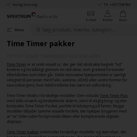
Hurtig levering
Tlf.:
+4577358786
E-mail
Konto
Kurv
Menu
Time Timer pakker
Her er du:
Temaer
»
Pakkeløsning
»
Time Timer pakker
Time Timer
er et unikt visuelt ur, der gør det abstrakte begreb "tid"
konkret og forståeligt gennem en rød skive, som gradvist forsvinder
efterhånden som tiden går. Dette innovative hjælpemiddel er særligt
velegnet til personer med f.eks. autisme, ADHD eller andre former for
neurodivergens, hvor tidsforståelse kan være en udfordring.
Time Timer findes i forskellige modeller: Den robuste
Time Timer Plus
med stille urværk og beskyttende skærm, ideel til daglig brug; og den
kompakte Time Timer Pocket, perfekt til tidsstyring på farten. Begge
modeller tilbyder samme visuelle fordele, der hjælper brugeren med
at "se" tiden uden forstyrrende tikken eller komplicerede digitale
displays.
Time Timer pakker
indeholder forskellige modeller og størrelser, der