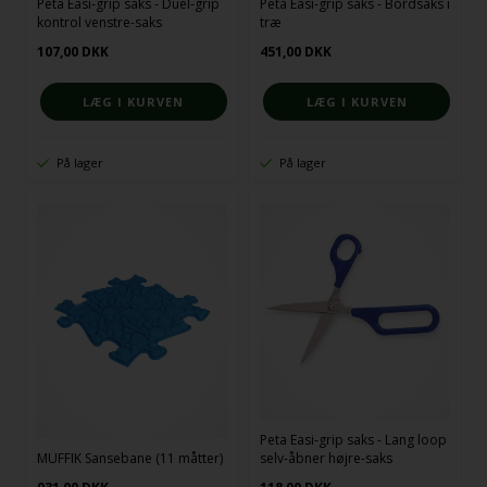
Peta Easi-grip saks - Duel-grip
Peta Easi-grip saks - Bordsaks i
kontrol venstre-saks
træ
107,00
DKK
451,00
DKK
På lager
På lager
Peta Easi-grip saks - Lang loop
MUFFIK Sansebane (11 måtter)
selv-åbner højre-saks