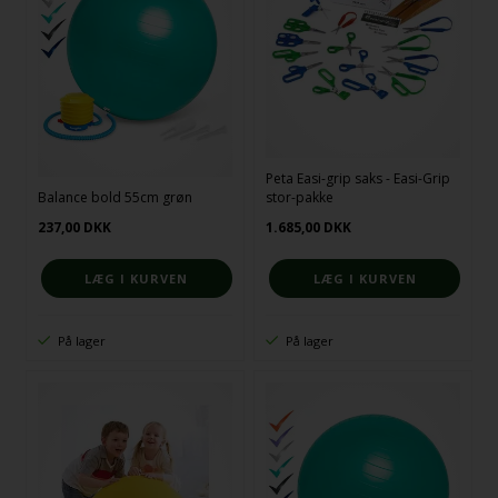
Peta Easi-grip saks - Easi-Grip
Balance bold 55cm grøn
stor-pakke
237,00
DKK
1.685,00
DKK
På lager
På lager