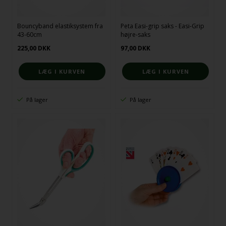
Bouncyband elastiksystem fra
Peta Easi-grip saks - Easi-Grip
43-60cm
højre-saks
225,00
DKK
97,00
DKK
På lager
På lager