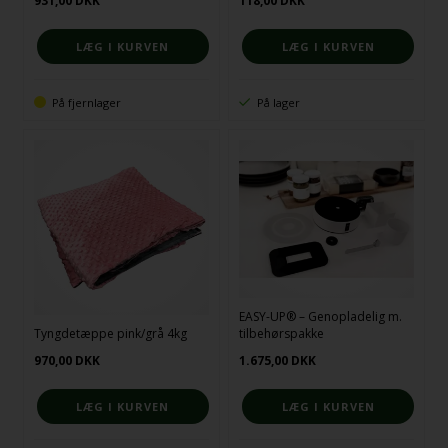
931,00
DKK
118,00
DKK
På fjernlager
På lager
EASY-UP® – Genopladelig m.
Tyngdetæppe pink/grå 4kg
tilbehørspakke
970,00
DKK
1.675,00
DKK