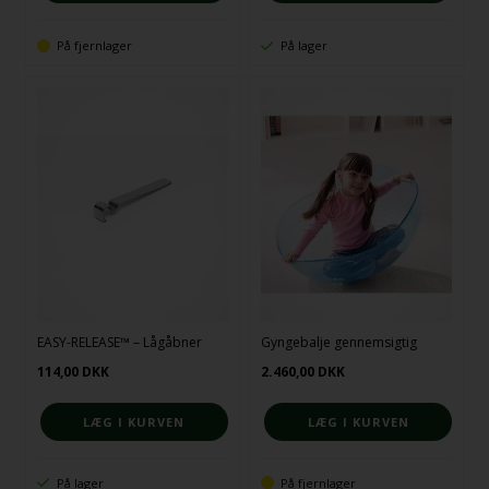
På fjernlager
På lager
EASY-RELEASE™ – Lågåbner
Gyngebalje gennemsigtig
114,00
DKK
2.460,00
DKK
På lager
På fjernlager