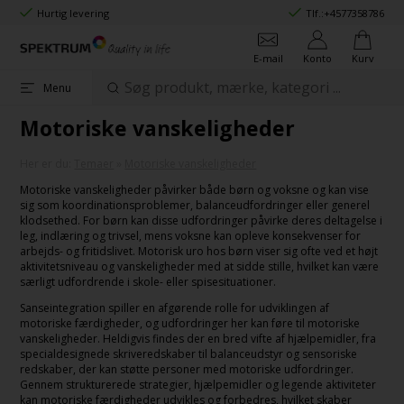
Hurtig levering
Tlf.:
+4577358786
E-mail
Konto
Kurv
Menu
Motoriske vanskeligheder
Her er du:
Temaer
»
Motoriske vanskeligheder
Motoriske vanskeligheder påvirker både børn og voksne og kan vise
sig som koordinationsproblemer, balanceudfordringer eller generel
klodsethed. For børn kan disse udfordringer påvirke deres deltagelse i
leg, indlæring og trivsel, mens voksne kan opleve konsekvenser for
arbejds- og fritidslivet. Motorisk uro hos børn viser sig ofte ved et højt
aktivitetsniveau og vanskeligheder med at sidde stille, hvilket kan være
særligt udfordrende i skole- eller spisesituationer.
Sanseintegration spiller en afgørende rolle for udviklingen af
motoriske færdigheder, og udfordringer her kan føre til motoriske
vanskeligheder. Heldigvis findes der en bred vifte af hjælpemidler, fra
specialdesignede skriveredskaber til balanceudstyr og sensoriske
redskaber, der kan støtte personer med motoriske udfordringer.
Gennem strukturerede strategier, hjælpemidler og legende aktiviteter
kan motoriske færdigheder udvikles og forbedres, hvilket skaber