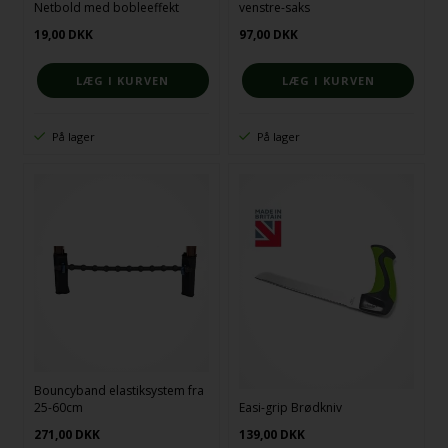
Netbold med bobleeffekt
venstre-saks
19,00
DKK
97,00
DKK
På lager
På lager
Bouncyband elastiksystem fra
25-60cm
Easi-grip Brødkniv
271,00
DKK
139,00
DKK