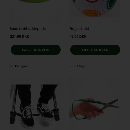
Rund taktil siddepude
Fidgetsbold
221,00
DKK
45,00
DKK
På lager
På lager