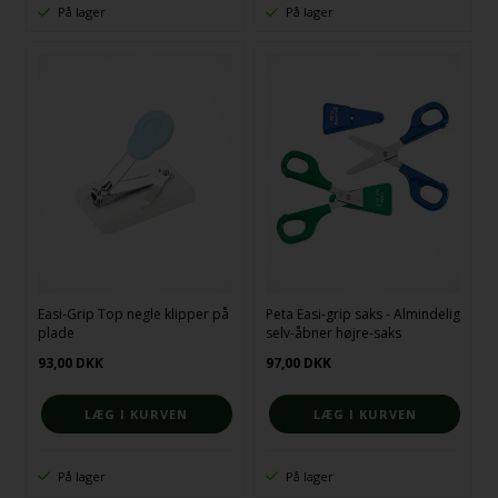
På lager
På lager
Easi-Grip Top negle klipper på
Peta Easi-grip saks - Almindelig
plade
selv-åbner højre-saks
93,00
DKK
97,00
DKK
På lager
På lager