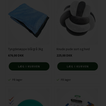
Tyngdetæppe blå/grå 3kg
Knude pude sort og hvid
676,00
DKK
225,00
DKK
På lager
På lager