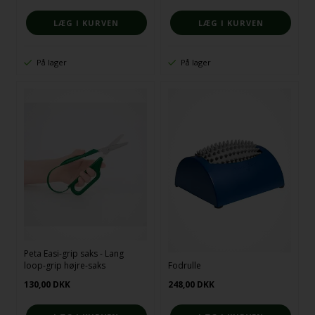
På lager
På lager
Peta Easi-grip saks - Lang
loop-grip højre-saks
Fodrulle
130,00
DKK
248,00
DKK