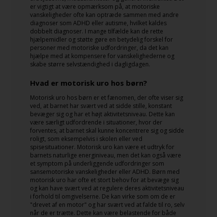
er vigtigt at være opmærksom på, at motoriske
vanskeligheder ofte kan optræde sammen med andre
diagnoser som ADHD eller autisme, hvilket kaldes
dobbelt diagnoser. I mange tilfælde kan de rette
hjælpemidler og støtte gøre en betydelig forskel for
personer med motoriske udfordringer, da det kan
hjælpe med at kompensere for vanskelighederne og
skabe større selvstændighed i dagligdagen.
Hvad er motorisk uro hos børn?
Motorisk uro hos børn er et fænomen, der ofte viser sig
ved, at barnet har svært ved at sidde stille, konstant
bevæger sig og har et højt aktivitetsniveau. Dette kan
være særligt udfordrende i situationer, hvor der
forventes, at barnet skal kunne koncentrere sig og sidde
roligt, som eksempelvis i skolen eller ved
spisesituationer. Motorisk uro kan være et udtryk for
barnets naturlige energiniveau, men det kan også være
et symptom på underliggende udfordringer som
sansemotoriske vanskeligheder eller ADHD. Børn med
motorisk uro har ofte et stort behov for at bevæge sig
og kan have svært ved at regulere deres aktivitetsniveau
i forhold til omgivelserne. De kan virke som om de er
"drevet af en motor" og har svært ved at falde til ro, selv
når de er trætte. Dette kan være belastende for både