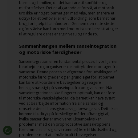
barnet og familien, da det kan føre til konflikter og
misforståelser. Det er afgørende at forstå, at motorisk
uro ikke er noget, barnet gør med vilje, men snarere et
udtryk for et behov eller en udfordring, som barnet har
brug for hjælp til at håndtere. Gennem den rette støtte
og forståelse kan børn med motorisk uro lære strategier
til at regulere deres energiniveau og finde ro.
Sammenhængen mellem sanseintegration
og motoriske færdigheder
Sanseintegration er en fundamental proces, hvor hjernen
bearbejder og organiserer de indtryk, den modtager fra
sanserne. Denne proces er afgørende for udviklingen af
motoriske færdigheder og er grundlaget for, at barnet
kan lære at koordinere bevægelser og reagere
hensigtsmæssigt på sanseinput fra omgivelserne. Når
sanseintegrationen ikke fungerer optimalt, kan det føre
til motoriske vanskeligheder, da barnet kan have svært
ved at bearbejde information fra sine sanser og
omsætte den til hensigtsmæssige bevægelser. Dette kan
komme til udtryk på forskellige måder afhængigt af,
hvilke sanser der er involveret. Eksempelvis kan
problemer med den proprioceptive sans (kroppens
fornemmelse af sig selv i rummet) føre til klodsethed og
problemer med at afmåle kraft i bevægelser.