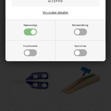
Bouncyband fødder til
Easi-Grip - Selvåbnende
Vis cookie detaljer
stoleben 4stk
køkkensaks
316,00
DKK
118,00
DKK
Nødvendige
Markedsføring
På fjernlager
På lager
Funktionelle
Statistiske