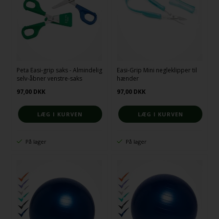
Peta Easi-grip saks - Almindelig
Easi-Grip Mini negleklipper til
selv-åbner venstre-saks
hænder
97,00
DKK
97,00
DKK
På lager
På lager