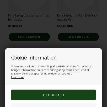
Peta Easi-grip saks - Lang loop
Peta Easi-grip saks - Easi-Grip
højre-saks
esstials kit
81,00
DKK
555,00
DKK
På lager
På lager
Cookie information
Vi bruger cookies til indsamling af statistik og til trafikmåling. Vi
bruger informationen til forbedring af hjemmesiden. Ved at
klikke videre, accepterer du brugen af cookies.
Læs mere