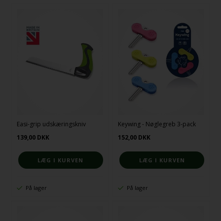
Easi-grip udskæringskniv
Keywing - Nøglegreb 3-pack
139,00
DKK
152,00
DKK
På lager
På lager