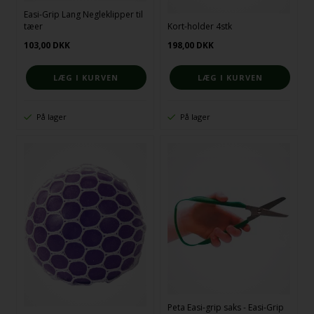
Easi-Grip Lang Negleklipper til
tæer
Kort-holder 4stk
103,00
DKK
198,00
DKK
På lager
På lager
Peta Easi-grip saks - Easi-Grip