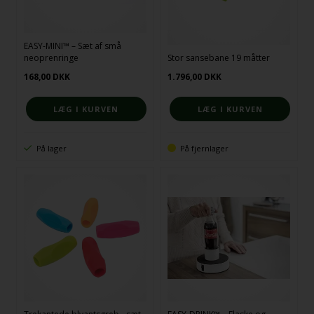
EASY-MINI™ – Sæt af små
neoprenringe
Stor sansebane 19 måtter
168,00
DKK
1.796,00
DKK
På lager
På fjernlager