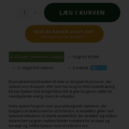
-
+
Skal du handle stort ind?
Kontakt os for et tilbud.
På lager,
forvent lev. 2 dag(e)
Fragt fra 39 DKK
21 dages fuld returret
E-mærket
Bouncyband elastiksystem til stole er designet til personer, der
oplever uro i kroppen, eller som har brug for blid muskeltræning.
De kan hjælpe med at øge fokus ved at give brugeren udløb for
overskydende energi, mens de arbejder.
Dette system fungerer som specialdesignede støtteben, der
fastgøres til stolens ben for at forhindre, at elastikken glider ned.
Systemet inkluderer et stærkt elastikbånd, der strækker sig mellem
stolens ben og giver rastløse fødder mulighed for at vippe og
bevæge sig, hvilket hjælper med at reducere uro.