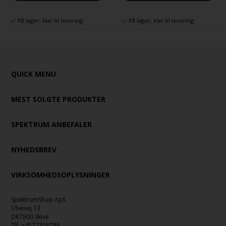
På lager, klar til levering
På lager, klar til levering
QUICK MENU
MEST SOLGTE PRODUKTER
SPEKTRUM ANBEFALER
NYHEDSBREV
VIRKSOMHEDSOPLYSNINGER
SpektrumShop ApS
Ulvevej 13
DK7800 Skive
Tlf.
+4577358786