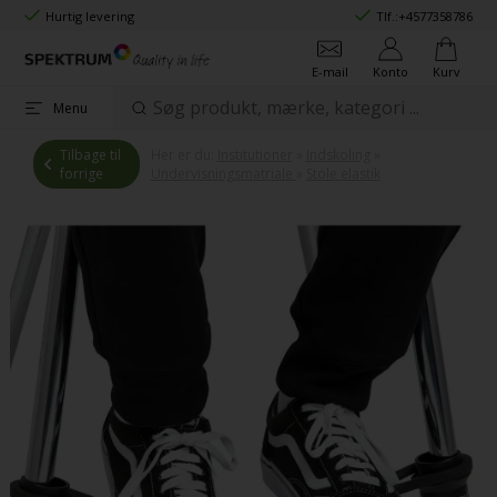
Hurtig levering
Tlf.:
+4577358786
E-mail
Konto
Kurv
Menu
Tilbage til
Her er du:
Institutioner
»
Indskoling
»
forrige
Undervisningsmatriale
»
Stole elastik