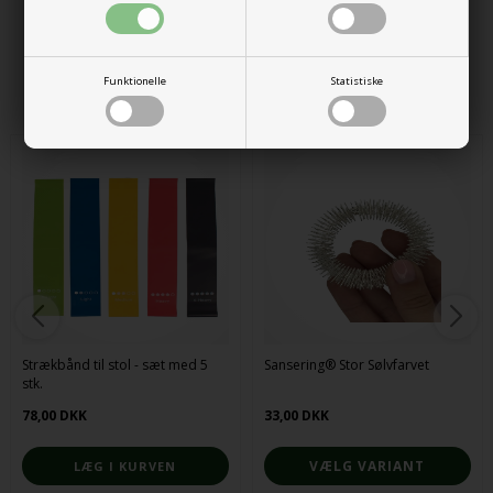
Varenr.:
255000000477
Alternative produkter
Funktionelle
Statistiske
Strækbånd til stol - sæt med 5
Sansering® Stor Sølvfarvet
stk.
78,00 DKK
33,00 DKK
VÆLG VARIANT