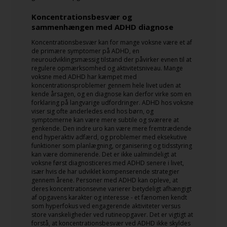
Koncentrationsbesvær og
sammenhængen med ADHD diagnose
Koncentrationsbesvær kan for mange voksne være et af
de primære symptomer på ADHD, en
neuroudviklingsmæssig tilstand der påvirker evnen til at
regulere opmærksomhed og aktivitetsniveau. Mange
voksne med ADHD har kæmpet med
koncentrationsproblemer gennem hele livet uden at
kende årsagen, og en diagnose kan derfor virke som en
forklaring på langvarige udfordringer. ADHD hos voksne
viser sig ofte anderledes end hos børn, og
symptomerne kan være mere subtile og sværere at
genkende. Den indre uro kan være mere fremtrædende
end hyperaktiv adfærd, og problemer med eksekutive
funktioner som planlægning, organisering og tidsstyring
kan være dominerende. Det er ikke ualmindeligt at
voksne først diagnosticeres med ADHD senere i livet,
især hvis de har udviklet kompenserende strategier
gennem årene. Personer med ADHD kan opleve, at
deres koncentrationsevne varierer betydeligt afhængigt
af opgavens karakter og interesse - et fænomen kendt
som hyperfokus ved engagerende aktiviteter versus
store vanskeligheder ved rutineopgaver. Det er vigtigt at
forstå, at koncentrationsbesvær ved ADHD ikke skyldes