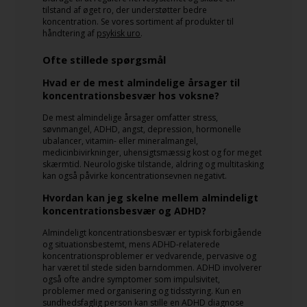
tilstand af øget ro, der understøtter bedre
koncentration. Se vores sortiment af produkter til
håndtering af
psykisk uro
.
Ofte stillede spørgsmål
Hvad er de mest almindelige årsager til
koncentrationsbesvær hos voksne?
De mest almindelige årsager omfatter stress,
søvnmangel, ADHD, angst, depression, hormonelle
ubalancer, vitamin- eller mineralmangel,
medicinbivirkninger, uhensigtsmæssig kost og for meget
skærmtid. Neurologiske tilstande, aldring og multitasking
kan også påvirke koncentrationsevnen negativt.
Hvordan kan jeg skelne mellem almindeligt
koncentrationsbesvær og ADHD?
Almindeligt koncentrationsbesvær er typisk forbigående
og situationsbestemt, mens ADHD-relaterede
koncentrationsproblemer er vedvarende, pervasive og
har været til stede siden barndommen. ADHD involverer
også ofte andre symptomer som impulsivitet,
problemer med organisering og tidsstyring. Kun en
sundhedsfaglig person kan stille en ADHD diagnose