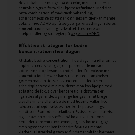
dovenskab eller mangel på disciplin, men er relateret til
neurobiologiske forskelle i hjernens funktion. Med den
rette kombination af medicinsk behandling,
adfærdsmæssige strategier og hjælpemidler kan mange
voksne med ADHD opnå betydelige forbedringer i deres
koncentrationsevne og livskvalitet. Læs mere om
hjælpemidler og strategier på
bøger om ADHD
.
Effektive strategier for bedre
koncentration i hverdagen
At skabe bedre koncentration i hverdagen handler om at
implementere strategier, der passer til de individuelle
udfordringer og livsomstændigheder. For voksne med
koncentrationsbesvær kan strukturerede omgivelser
gøre en markant forskel. At indrette en dedikeret
arbejdsplads med minimal distraktion kan hjælpe med
at fastholde fokus over længere tid. Tidsstyring er
ligeledes afgørende, og mange har gavn af at bruge
visuelle timere eller arbejde med tidsintervaller, hvor
fokuseret arbejde veksles med korte pauser - også
kendt som Pomodoro-teknikken. Fysisk aktivitet har vist
sig at have en positiv effekt på kognitive funktioner,
herunder koncentrationsevnen, og selv korte daglige
træningssessioner kan forbedre fokus og mental
klarhed. Tilstrækkelig søvn er fundamentalt for hjernens