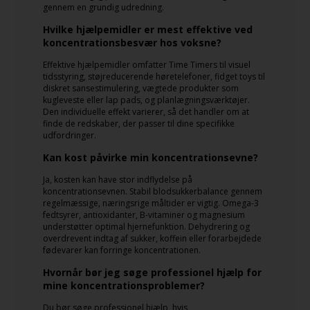
gennem en grundig udredning.
Hvilke hjælpemidler er mest effektive ved
koncentrationsbesvær hos voksne?
Effektive hjælpemidler omfatter Time Timers til visuel
tidsstyring, støjreducerende høretelefoner, fidget toys til
diskret sansestimulering, vægtede produkter som
kugleveste eller lap pads, og planlægningsværktøjer.
Den individuelle effekt varierer, så det handler om at
finde de redskaber, der passer til dine specifikke
udfordringer.
Kan kost påvirke min koncentrationsevne?
Ja, kosten kan have stor indflydelse på
koncentrationsevnen. Stabil blodsukkerbalance gennem
regelmæssige, næringsrige måltider er vigtig. Omega-3
fedtsyrer, antioxidanter, B-vitaminer og magnesium
understøtter optimal hjernefunktion. Dehydrering og
overdrevent indtag af sukker, koffein eller forarbejdede
fødevarer kan forringe koncentrationen.
Hvornår bør jeg søge professionel hjælp for
mine koncentrationsproblemer?
Du bør søge professionel hjælp, hvis