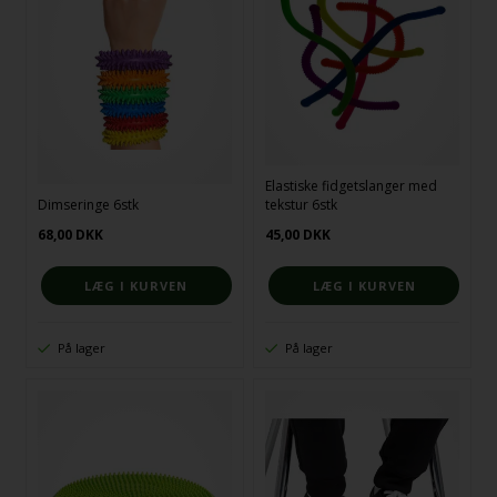
Elastiske fidgetslanger med
Dimseringe 6stk
tekstur 6stk
68,00
DKK
45,00
DKK
På lager
På lager