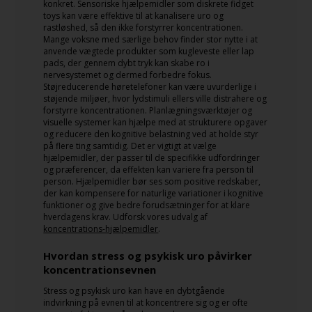
konkret. Sensoriske hjælpemidler som diskrete fidget
toys kan være effektive til at kanalisere uro og
rastløshed, så den ikke forstyrrer koncentrationen.
Mange voksne med særlige behov finder stor nytte i at
anvende vægtede produkter som kugleveste eller lap
pads, der gennem dybt tryk kan skabe ro i
nervesystemet og dermed forbedre fokus.
Støjreducerende høretelefoner kan være uvurderlige i
støjende miljøer, hvor lydstimuli ellers ville distrahere og
forstyrre koncentrationen. Planlægningsværktøjer og
visuelle systemer kan hjælpe med at strukturere opgaver
og reducere den kognitive belastning ved at holde styr
på flere ting samtidig. Det er vigtigt at vælge
hjælpemidler, der passer til de specifikke udfordringer
og præferencer, da effekten kan variere fra person til
person. Hjælpemidler bør ses som positive redskaber,
der kan kompensere for naturlige variationer i kognitive
funktioner og give bedre forudsætninger for at klare
hverdagens krav. Udforsk vores udvalg af
koncentrations-hjælpemidler
.
Hvordan stress og psykisk uro påvirker
koncentrationsevnen
Stress og psykisk uro kan have en dybtgående
indvirkning på evnen til at koncentrere sig og er ofte