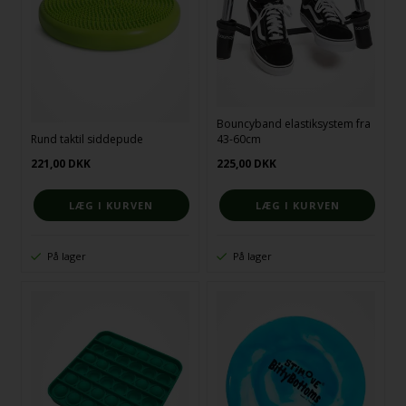
Bouncyband elastiksystem fra
Rund taktil siddepude
43-60cm
221,00
DKK
225,00
DKK
På lager
På lager