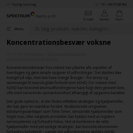
Hurtig levering
Tlf.:
+4577358786
E-mail
Konto
Kurv
Menu
Koncentrationsbesvær voksne
Her er du:
Symptomer
»
Koncentrationsbesvær
»
Koncentrationsbesvær voksne
Koncentrationsbesvær hos voksne kan påvirke alle aspekter af
hverdagen og gøre simple opgaver til udfordringer. Det skyldes ikke
mangel på vilje, men kan have mange årsager – fra stress og
søvnmangel til neurologiske forhold som ADHD. For voksne med
ADHD kan koncentrationsudfordringerne have fulgt dem gennem livet,
ofte med varierende opmærksomhed afhængigt af opgavens karakter.
Den gode nyhed er, at der findes effektive strategier og hjælpemidler,
der kan gøre en mærkbar forskel. Strukturerede omgivelser,
tidsstyringsværktøjer som Time Timer, sensoriske hjælpemidler som
fidget toys, eller vægtede produkter kan hjælpe med at regulere
nervesystemet og forbedre fokus. Ved at kombinere de rette
hjælpemidler med personlige strategier, kan koncentrationsevnen
forbedres betydeligt – uanset om udfordringerne skyldes ADHD,