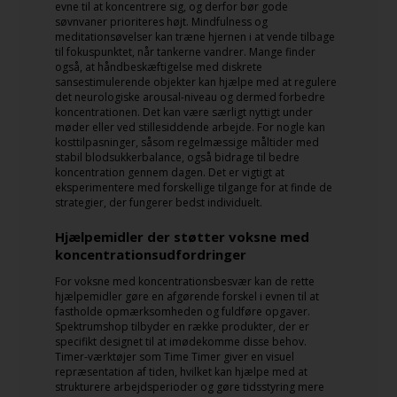
evne til at koncentrere sig, og derfor bør gode
søvnvaner prioriteres højt. Mindfulness og
meditationsøvelser kan træne hjernen i at vende tilbage
til fokuspunktet, når tankerne vandrer. Mange finder
også, at håndbeskæftigelse med diskrete
sansestimulerende objekter kan hjælpe med at regulere
det neurologiske arousal-niveau og dermed forbedre
koncentrationen. Det kan være særligt nyttigt under
møder eller ved stillesiddende arbejde. For nogle kan
kosttilpasninger, såsom regelmæssige måltider med
stabil blodsukkerbalance, også bidrage til bedre
koncentration gennem dagen. Det er vigtigt at
eksperimentere med forskellige tilgange for at finde de
strategier, der fungerer bedst individuelt.
Hjælpemidler der støtter voksne med
koncentrationsudfordringer
For voksne med koncentrationsbesvær kan de rette
hjælpemidler gøre en afgørende forskel i evnen til at
fastholde opmærksomheden og fuldføre opgaver.
Spektrumshop tilbyder en række produkter, der er
specifikt designet til at imødekomme disse behov.
Timer-værktøjer som Time Timer giver en visuel
repræsentation af tiden, hvilket kan hjælpe med at
strukturere arbejdsperioder og gøre tidsstyring mere