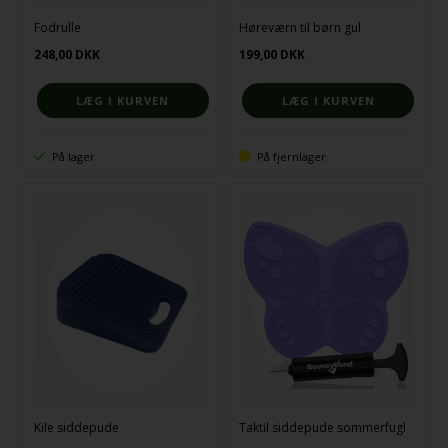
Fodrulle
Høreværn til børn gul
248,00
DKK
199,00
DKK
På lager
På fjernlager
Kile siddepude
Taktil siddepude sommerfugl