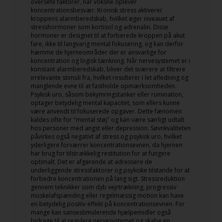
oversete faktorer, når voksne oplever
koncentrationsbesvær. Kronisk stress aktiverer
kroppens alarmberedskab, hvilket øger niveauet af
stresshormoner som kortisol og adrenalin. Disse
hormoner er designet til at forberede kroppen på akut
fare, ikke til langvarig mental fokusering, og kan derfor
hæmme de hjerneområder der er ansvarlige for
koncentration og logisk tænkning. Når nervesystemet er i
konstant alarmberedskab, bliver det sværere at filtrere
irrelevante stimuli fra, hvilket resulterer i let afledning og
manglende evne til at fastholde opmærksomheden.
Psykisk uro, såsom bekymringstanker eller rumination,
optager betydelig mental kapacitet, som ellers kunne
være anvendt til fokuserede opgaver. Dette fænomen
kaldes ofte for "mental støj" og kan være særligt udtalt
hos personer med angst eller depression. Søvnkvaliteten
påvirkes også negativt af stress og psykisk uro, hvilket
yderligere forværrer koncentrationsevnen, da hjernen
har brug for tilstrækkelig restitution for at fungere
optimalt. Det er afgørende at adressere de
underliggende stressfaktorer og psykiske tilstande for at
forbedre koncentrationen på lang sigt. Stressreduktion
gennem teknikker som dyb vejrtrækning, progressiv
muskelafspænding eller regelmæssig motion kan have
en betydelig positiv effekt på koncentrationsevnen. For
mange kan sansestimulerende hjælpemidler også
bidrage til at regulere nervesystemet og skabe en