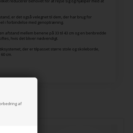
ilket reducerer behovet for at rejse sig og hjælper med at
tand, er det også velegnet til dem, der har brug for
l i forbindelse med genoptræning.
 en afstand mellem benene på 33 til 43 cm og en benbredde
iftes, hvis det bliver nødvendigt.
ksystemet, der er tilpasset større stole og skoleborde,
 60 cm.
forbedring af