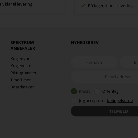
r, klar til levering
På lager, klar til levering
SPEKTRUM
NYHEDSBREV
ANBEFALER
Kugledyner
Kugleveste
Piktogrammer
Time Timer
Boardmaker
Privat
Offentlig
Jeg accepterer
betingelserne