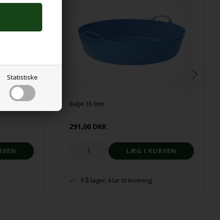
Statistiske
Balje 35 liter
291,00 DKK
På lager, klar til levering