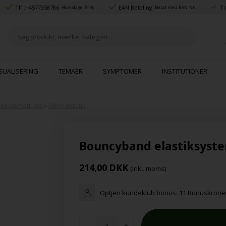
Tlf.:
+4577358786
EAN Betaling
Tr
Hverdage: 8-16
Betal med EAN-Nr.
SUALISERING
TEMAER
SYMPTOMER
INSTITUTIONER
ningsmatriale
»
Stole elastik
Bouncyband elastiksyste
214,00
DKK
(inkl. moms)
Optjen kundeklub bonus:
11 Bonuskrone
-
+