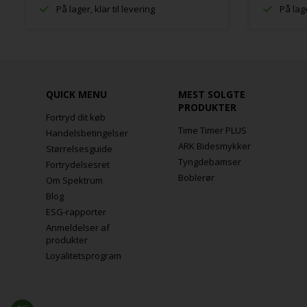
På lager, klar til levering
På lage
QUICK MENU
MEST SOLGTE
PRODUKTER
Fortryd dit køb
Time Timer PLUS
Handelsbetingelser
ARK Bidesmykker
Størrelsesguide
Tyngdebamser
Fortrydelsesret
Boblerør
Om Spektrum
Blog
ESG-rapporter
Anmeldelser af
produkter
Loyalitetsprogram