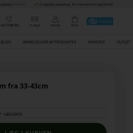
ustpilot
E-mærket webshop
★★★★★
Din sikkerhed for en god handel
+4577358786
E-mail
Konto
Kurv
BLOG
ANMELDELSER AF PRODUKTER
NYHEDER
OUTLET
m fra 33-43cm
r
-
Læs mere