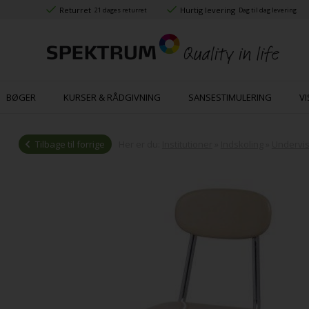
Returret
Hurtig levering
21 dages returret
Dag til dag levering
BØGER
KURSER & RÅDGIVNING
SANSESTIMULERING
VI
Tilbage til forrige
Her er du:
Institutioner
»
Indskoling
»
Undervis