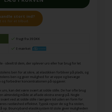
handle stort ind?
 os for et tilbud.
Fragt fra 39 DKK
E-mærket
 - ideelt til dem, der oplever uro eller har brug for let
tolens ben for at sikre, at elastikken forbliver på plads, og
stolens ben og giver mulighed for at vippe og bevæge
ro og forbedrer koncentrationen på opgaver.
 uro, kan det være svært at sidde stille. De har ofte brug
n almindelig måde at aflade ekstra energi på. Nogle
svært ved at sidde stille i længere tid uden en form for
res rastløshed effektivt. Typisk rejser de sig fra stolen,
stå op. Bouncyband elastiksystem til stole giver muligheden