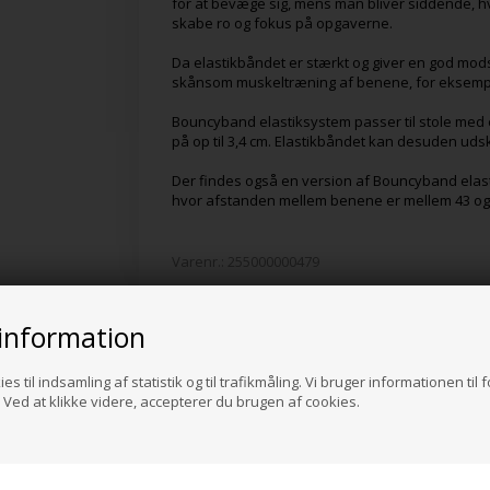
for at bevæge sig, mens man bliver siddende, hv
skabe ro og fokus på opgaverne.
Da elastikbåndet er stærkt og giver en god mods
skånsom muskeltræning af benene, for eksempe
Bouncyband elastiksystem passer til stole med
på op til 3,4 cm. Elastikbåndet kan desuden udsk
Der findes også en version af Bouncyband elasti
hvor afstanden mellem benene er mellem 43 og
Varenr.:
255000000479
information
Alternative produkter
es til indsamling af statistik og til trafikmåling. Vi bruger informationen til 
Ved at klikke videre, accepterer du brugen af cookies.