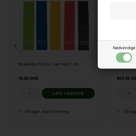
Nødvendige
Strækbånd til stol - sæt med 5 stk.
Magnetisk 
78,00 DKK
959,00 D
På lager, klar til levering
På lage