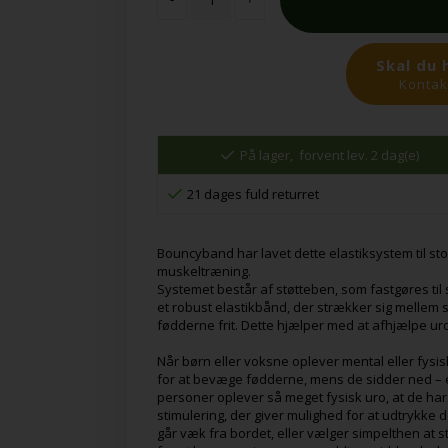
Skal du 
Kontakt
På lager,
forvent lev. 2 dag(e)
21 dages fuld returret
Bouncyband har lavet dette elastiksystem til stole
muskeltræning.
Systemet består af støtteben, som fastgøres til s
et robust elastikbånd, der strækker sig mellem 
fødderne frit. Dette hjælper med at afhjælpe u
Når børn eller voksne oplever mental eller fysisk
for at bevæge fødderne, mens de sidder ned – e
personer oplever så meget fysisk uro, at de har 
stimulering, der giver mulighed for at udtrykke de
går væk fra bordet, eller vælger simpelthen at 