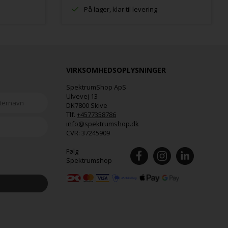
På lager, klar til levering
VIRKSOMHEDSOPLYSNINGER
SpektrumShop ApS
Ulvevej 13
DK7800 Skive
Tlf.
+4577358786
info@spektrumshop.dk
CVR:
37245909
Følg
Spektrumshop