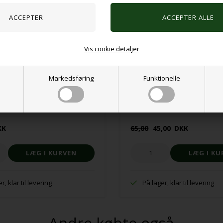
Vis cookie detaljer
Markedsføring
Funktionelle
puslespil med transportmidler
ARK Bite-n-Chew Tip grøn
KK
65,00
45,00
DKK
r, klar til levering
På lager, klar til levering
Andre købte også