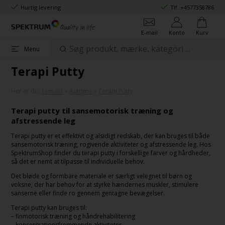
Hurtig levering
Tlf.:
+4577358786
E-mail
Konto
Kurv
Menu
Terapi Putty
Her er du:
Temaer
»
Autisme
»
Terapi Putty
Terapi putty til sansemotorisk træning og
afstressende leg
Terapi putty er et effektivt og alsidigt redskab, der kan bruges til både
sansemotorisk træning, rogivende aktiviteter og afstressende leg. Hos
SpektrumShop finder du terapi putty i forskellige farver og hårdheder,
så det er nemt at tilpasse til individuelle behov.
Det bløde og formbare materiale er særligt velegnet til børn og
voksne, der har behov for at styrke hændernes muskler, stimulere
sanserne eller finde ro gennem gentagne bevægelser.
Terapi putty kan bruges til:
– finmotorisk træning og håndrehabilitering
– koncentrationsfremmende aktiviteter