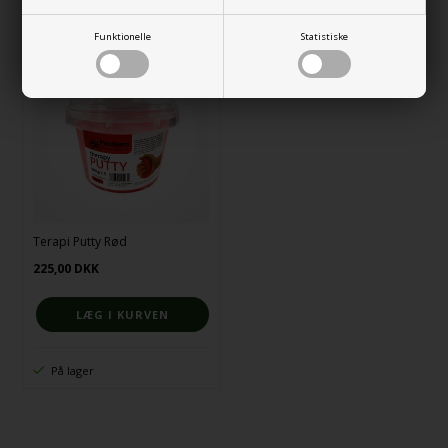
På lager
På lager
Funktionelle
Statistiske
Terapi Putty Rød
225,00
DKK
På lager