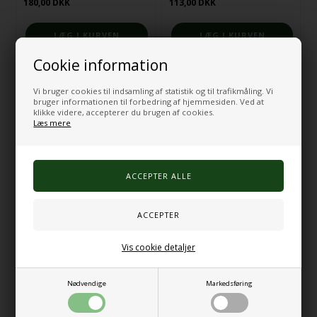
180,00
DKK
113,00
DKK
Cookie information
På lager
På lager
Vi bruger cookies til indsamling af statistik og til trafikmåling. Vi
bruger informationen til forbedring af hjemmesiden. Ved at
klikke videre, accepterer du brugen af cookies.
Læs mere
Terapi Putty Grøn
Terapi Putty Gul
Vis cookie detaljer
225,00
DKK
225,00
DKK
Nødvendige
Markedsføring