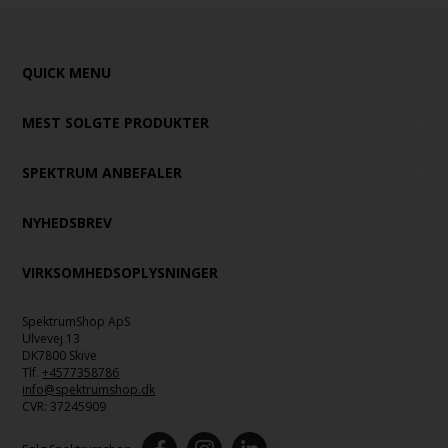
QUICK MENU
MEST SOLGTE PRODUKTER
SPEKTRUM ANBEFALER
NYHEDSBREV
VIRKSOMHEDSOPLYSNINGER
SpektrumShop ApS
Ulvevej 13
DK7800 Skive
Tlf.
+4577358786
info@spektrumshop.dk
CVR:
37245909