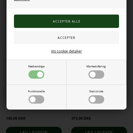
Varenr.:
255000000030
Alternative produkter
Vis cookie detaljer
Nødvendige
Markedsføring
Funktionelle
Statistiske
Terapi putty 5stk
Fidgetkasse 16stk
180,00 DKK
473,00 DKK