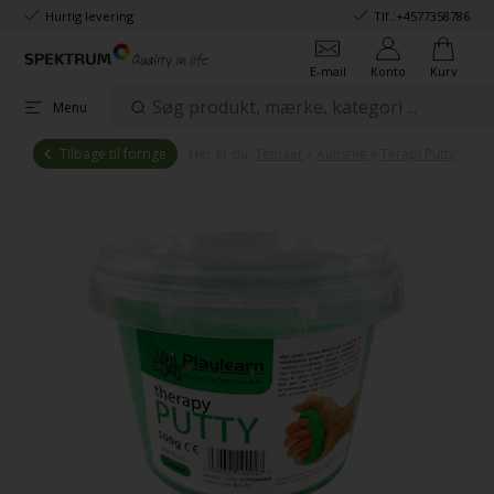
Hurtig levering
Tlf.:
+4577358786
E-mail
Konto
Kurv
Menu
Tilbage til forrige
Her er du:
Temaer
»
Autisme
»
Terapi Putty