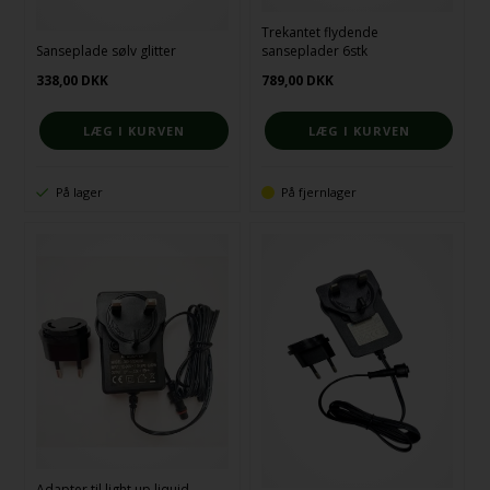
Trekantet flydende
Sanseplade sølv glitter
sanseplader 6stk
338,00
DKK
789,00
DKK
På lager
På fjernlager
Adapter til light up liquid