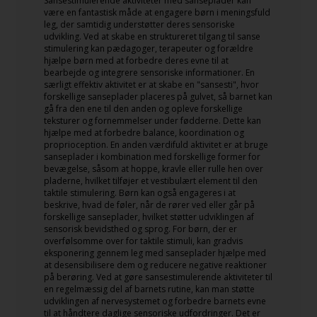
Sansestimulerende aktiviteter med sanseplader kan
være en fantastisk måde at engagere børn i meningsfuld
leg, der samtidig understøtter deres sensoriske
udvikling. Ved at skabe en struktureret tilgang til sanse
stimulering kan pædagoger, terapeuter og forældre
hjælpe børn med at forbedre deres evne til at
bearbejde og integrere sensoriske informationer. En
særligt effektiv aktivitet er at skabe en "sansesti", hvor
forskellige sanseplader placeres på gulvet, så barnet kan
gå fra den ene til den anden og opleve forskellige
teksturer og fornemmelser under fødderne. Dette kan
hjælpe med at forbedre balance, koordination og
proprioception. En anden værdifuld aktivitet er at bruge
sanseplader i kombination med forskellige former for
bevægelse, såsom at hoppe, kravle eller rulle hen over
pladerne, hvilket tilføjer et vestibulært element til den
taktile stimulering. Børn kan også engageres i at
beskrive, hvad de føler, når de rører ved eller går på
forskellige sanseplader, hvilket støtter udviklingen af ​​
sensorisk bevidsthed og sprog. For børn, der er
overfølsomme over for taktile stimuli, kan gradvis
eksponering gennem leg med sanseplader hjælpe med
at desensibilisere dem og reducere negative reaktioner
på berøring. Ved at gøre sansestimulerende aktiviteter til
en regelmæssig del af barnets rutine, kan man støtte
udviklingen af ​​nervesystemet og forbedre barnets evne
til at håndtere daglige sensoriske udfordringer. Det er