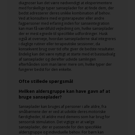
diagnoser kan det være nødvendigt at eksperimentere
med forskellige typer sanseplader for at finde dem, der
bedst adresserer deres unikke kombination af behov.
Ved at konsultere med ergoterapeuter eller andre
fagpersoner med erfaring inden for sanseintegration
kan man få værdifuld vejledning om, hvilke sanseplader
der er mest egnede til specifikke udfordringer. Husk
også at overveje, hvordan sansepladerne skal integreres
i daglige rutiner eller terapeutiske sessioner, da
konsekvent brug over tid ofte giver de bedste resultater.
Endelig kan det være nyttigt at starte med et basisudvalg
af sanseplader og derefter udvide samlingen
efterhånden som man lærer mere om, hvilke typer der
fungerer bedst for den enkelte.
Ofte stillede spørgsmål
Hvilken aldersgruppe kan have gavn af at
bruge sanseplader?
Sanseplader kan bruges af personer i alle aldre, fra
småbørnene der er ved at udvikle deres motoriske
færdigheder, til ældre med demens som har brug for
sensorisk stimulation. Det vigtige er at vælge
sanseplader, der er passende for den specifikke
aldersgruppe og individuelle behov. For børn kan