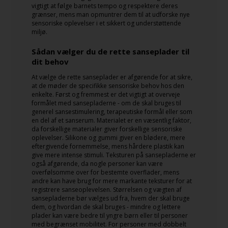
vigtigt at følge barnets tempo og respektere deres
grænser, mens man opmuntrer dem til at udforske nye
sensoriske oplevelser i et sikkert og understøttende
miljø.
Sådan vælger du de rette sanseplader til
dit behov
At vælge de rette sanseplader er afgørende for at sikre,
at de møder de specifikke sensoriske behov hos den
enkelte. Først og fremmest er det vigtigt at overveje
formålet med sansepladerne - om de skal bruges til
generel sansestimulering, terapeutiske formål eller som
en del af et sanserum. Materialet er en væsentlig faktor,
da forskellige materialer giver forskellige sensoriske
oplevelser. Silikone og gummi giver en blødere, mere
eftergivende fornemmelse, mens hårdere plastik kan
give mere intense stimuli. Teksturen på sansepladerne er
også afgørende, da nogle personer kan være
overfølsomme over for bestemte overflader, mens
andre kan have brug for mere markante teksturer for at
registrere sanseoplevelsen. Størrelsen og vægten af
sansepladerne bør vælges ud fra, hvem der skal bruge
dem, og hvordan de skal bruges - mindre og lettere
plader kan være bedre til yngre børn eller til personer
med begrænset mobilitet. For personer med dobbelt