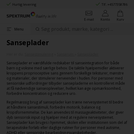
Hurtig levering
Tlf.:
+4577358786
E-mail
Konto
Kurv
Menu
Sanseplader
Her er du:
Sansestimulering
»
Sanserum
»
Sanseplader
Sanseplader er værdifulde redskaber til sanseintegration for både
børn og voksne med særlige behov. De taktile hjælpemidler aktiverer
kroppens proprioceptive sans gennem forskellige teksturer, mønstre
og materialer, der stimulerer nerveender i huden. For personer med
sensoriske udfordringer tilbyder sansepladerne en kontrolleret måde
at få nødvendige sanseoplevelser, hvilket kan øge opmærksomhed,
forbedre koncentration og reducere uro.
Regelmæssig brug af sanseplader kan træne nervesystemet til bedre
at håndtere sansestimuli, forbedre motorik, balance og
kropsfornemmelse. De kan anvendes til massageaktiviteter, der giver
dyb sensorisk input og hjælper med at regulere nervesystemet.
Sanseplader kan bruges i hjemmet, skolen eller institutionen som del af
terapeutiske forløb eller daglige rutiner for personer med autisme,
ADHD eller sensoriske bearbejdningsvanskeligheder.