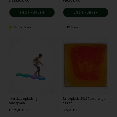
2.593,00
DKK
789,00
DKK
På fjernlager
På lager
Interaktiv opladelig
Sanseplade 50x50cm orange
sanseplade
og rød
1.691,00
DKK
365,00
DKK