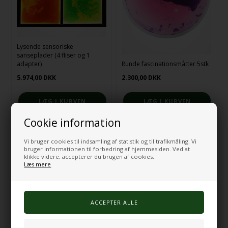
Lysende sensoriske
sanseplader (4 fliser og 1
adapter)
Runde fascinationsmåtter 5stk
5.974,00
DKK
2.300,00
DKK
Cookie information
På fjernlager
På fjernlager
Vi bruger cookies til indsamling af statistik og til trafikmåling. Vi
bruger informationen til forbedring af hjemmesiden. Ved at
klikke videre, accepterer du brugen af cookies.
Læs mere