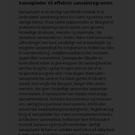
Sanseplader til effektiv sanseintegration
Sanseplader er et utroligt værdifuldt redskab til at
understøtte sanseintegration hos børn og voksne med
særlige behov. Disse taktile hjælpemidler er designet til
at aktivere kroppens proprioceptive sans gennem
forskellige strukturer, mønstre og materialer, der
stimulerer nerveenderne i huden. Børn med sensoriske
udfordringer kan have vanskeligt ved at bearbejde og
integrere sanseindtryk fra omgivelserne, hvilket kan føre
til overstimulering, undgåelsesadfærd eller konstant
søgen efter sansestimuli. Sanseplader tilbyder en
kontrolleret måde at give kroppen de sanseoplevelser,
den har brug for, og kan bruges som en del af et
terapeutisk program eller i hverdagen. Materialet i
sansepladerne varierer fra blødt gummi til hårdere
plastik, hvor nogle har knopper, bølger eller andre
mønstre, der giver forskellige sensoriske oplevelser.
Anvendelsen af sanseplader kan hjælpe med at øge
opmærksomhed, forbedre koncentration og reducere
uro, særligt hos personer med autisme, ADHD eller
sensoriske bearbejdningsvanskeligheder. Regelmæssig
brug af sanseplader kan træne nervesystemet til bedre
at håndtere sansestimuli, hvilket kan føre til forbedret
motorik, balance og kropsfornemmelse. Særligt
sanseplader til børn er udviklet med fokus på sikkerhed,
holdbarhed og alsidig anvendelse i både hjemmet,