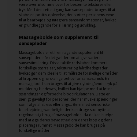
være overfølsomme over for bestemte teksturer eller
tryk. Med den rette tilgang kan sanseplader bruges til at
skabe en positiv oplevelse, der støtter personens evne
til at bearbejde og integrere sanseinformationer, hvilket
er grundlæggende for al læring og udvikling.
Massagebolde som supplement til
sanseplader
Massagebolde er et fremragende supplement til
sanseplader, når det gælder om at give varieret
sansestimulering. Disse taktile redskaber kommer i
forskellige størrelser, teksturer og hårdhedsgrader,
hvilket gør dem ideelle til at målrette forskellige områder
af kroppen og forskellige behov for sansestimuli. En
massagebold kan bruges til at give dybdegående tryk på
muskler og bindevæv, hvilket kan hjælpe med at løsne
spændinger og forbedre blodcirkulationen. Dette er
særligt gavnligt for personer, der har muskelspændinger
som følge af stress eller angst. Børn med sensoriske
bearbejdningsvanskeligheder kan drage stor nytte af
regelmæssig brug af massagebolde, da de kan hjælpe
med at øge deres bevidsthed om deres krop og dens
placering i rummet. Massagebolde kan bruges på
forskellige måder: