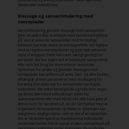
skolen eller institutionen.
Massage og sansestimulering med
sanseplader
Sansestimulering gennem massage med sanseplader
giver en unik måde at arbejde med sansebearbejdning
på. Ved at anvende sanseplader med forskellige
teksturer kan man skabe en massageeffekt, der hjælper
med at regulere nervesystemet og giver dyb sensorisk
input til kroppen. Dette kan være særligt gavnligt for
personer, der har svært ved at bearbejde sanseindtryk
eller som har brug for mere intense sensoriske
oplevelser for at føle sig grundet. Massagen med
sanseplader kan udføres på arme, ben, ryg eller fødder,
afhængigt af hvor personen er mest modtagelig for
berøring. Det dybe tryk fra sanseplader kan frigive
endorfiner, der virker beroligende og reducerer angst
og stress. Børn med udfordringer inden for
autismespektret eller med ADHD kan ofte have gavn af
denne form for sansestimuli, da det kan hjælpe med at
organisere nervesystemet og skabe ro. Massagen kan
integreres i daglige rutiner som en del af en sansediæt,
der er skræddersyet til at imødekomme individuelle
sensoriske behov. Det er vigtigt at være opmærksom på
personens reaktioner under massagen, da nogle kan