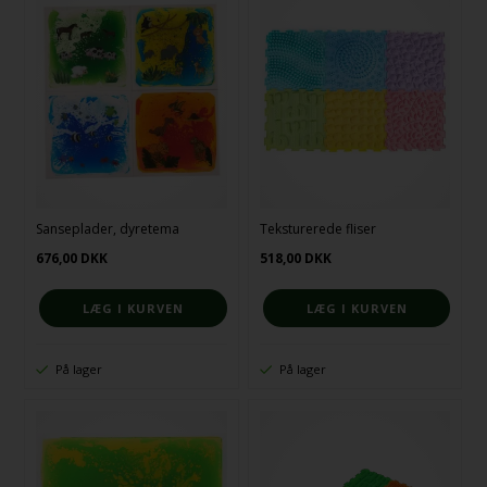
Sanseplader, dyretema
Teksturerede fliser
676,00
DKK
518,00
DKK
På lager
På lager