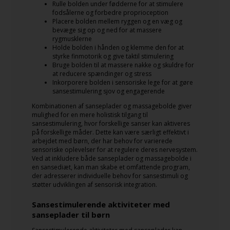
Rulle bolden under fødderne for at stimulere
fodsålerne og forbedre proprioception
Placere bolden mellem ryggen og en væg og
bevæge sig op og ned for at massere
rygmusklerne
Holde bolden i hånden og klemme den for at
styrke finmotorik og give taktil stimulering
Bruge bolden til at massere nakke og skuldre for
at reducere spændinger og stress
Inkorporere bolden i sensoriske lege for at gøre
sansestimulering sjov og engagerende
Kombinationen af sanseplader og massagebolde giver
mulighed for en mere holistisk tilgang til
sansestimulering, hvor forskellige sanser kan aktiveres
på forskellige måder. Dette kan være særligt effektivt i
arbejdet med børn, der har behov for varierede
sensoriske oplevelser for at regulere deres nervesystem.
Ved at inkludere både sanseplader og massagebolde i
en sansediæt, kan man skabe et omfattende program,
der adresserer individuelle behov for sansestimuli og
støtter udviklingen af sensorisk integration.
Sansestimulerende aktiviteter med
sanseplader til børn