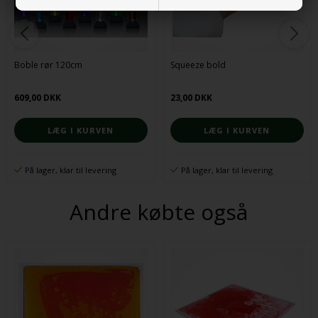
Boble rør 120cm
Squeeze bold
609,00 DKK
23,00 DKK
På lager, klar til levering
På lager, klar til levering
Andre købte også