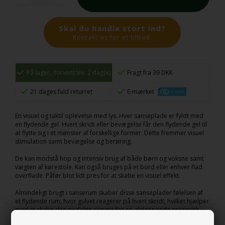
Skal du handle stort ind?
Kontakt os for et tilbud.
På lager,
forvent lev. 2 dag(e)
Fragt fra 39 DKK
21 dages fuld returret
E-mærket
En visuel og taktil oplevelse med lys. Hver sanseplade er fyldt med
en flydende gel. Hvert skridt eller bevægelse får den flydende gel til
at flytte sig i et mønster af forskellige former. Dette fremmer visuel
stimulation samt bevægelse og berøring.
De kan modstå hop og intensiv brug af både børn og voksne samt
vægten af kørestole. Kan også bruges på et bord eller enhver flad
overflade. Påfør blot lidt pres for at skabe en visuel effekt.
Almindeligt brugt i sanserum skaber disse sanseplader følelsen af
et flydende rum, hvor gulvet reagerer på hvert skridt, hvilket hjælper
med at skabe den perfekte ramme for en afslappende sensorisk
oplevelse.