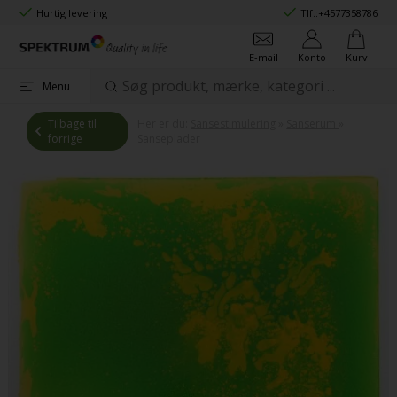
Hurtig levering
Tlf.:
+4577358786
E-mail
Konto
Kurv
Menu
Tilbage til
Her er du:
Sansestimulering
»
Sanserum
»
forrige
Sanseplader