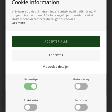
Cookie information
Funktioner:
Hvert skridt og hver bevægelse får farverne til at skifte i et mønster
Vi bruger cookies til indsamling af statistik og til trafikmåling. Vi
af forskellige former
bruger informationen til forbedring af hjemmesiden. Ved at
Kan også bruges på et bord eller enhver flad overflade
klikke videre, accepterer du brugen af cookies.
Vandtæt og kan bære op til 500 kg pr. flise
Læs mere
Størrelse: ca. 50/50 cm
Farve: grøn/gul
Anvendelse: visuelle effekter
Materiale: plastik
Vægt: ca. 1,8kg.
Varenr.:
255000000498
Vis cookie detaljer
Alternative produkter
Nødvendige
Markedsføring
Funktionelle
Statistiske