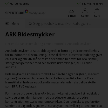
Hurtig levering
Tlf.:
+4577358786
E-mail
Konto
Kurv
Menu
ARK Bidesmykker
Her er du:
Sansestimulering
»
Mundmotorik
»
ARK Bidesmykker
ARK bidesmykker er specialdesignede til børn og voksne med behov
for mundmotorisk stimulering. Disse diskrete, slidstærke bideting giver
en sikker og effektiv måde at imødekomme behovet for oral stimuli,
særligt hos personer med sensoriske udfordringer, ADHD eller
autisme.
Bidesmykkerne kommer i forskellige hårdhedsgrader (blød, medium
og hård), så de kan tilpasses den enkeltes specifikke behov. De er
fremstillet af fødevaregodkendte materialer uden skadelige stoffer
som BPA, PVC og latex.
For mange brugere bliver ARK bidesmykker et uundværligt redskab til
selvregulering, der hjælper med at reducere angst, forbedre
koncentration og styrke mundmotorikken. Den rytmiske tyggefunktion
sender beroligende signaler til nervesystemet, hvilket gør det lettere at