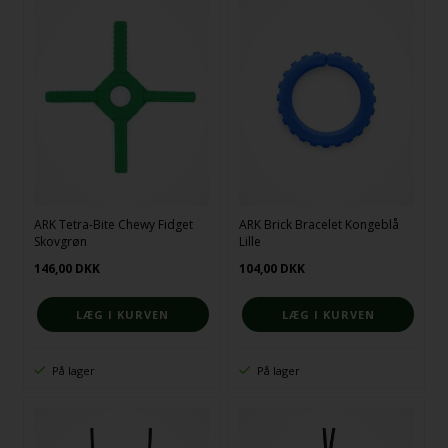
ARK Tetra-Bite Chewy Fidget
ARK Brick Bracelet Kongeblå
Skovgrøn
Lille
146,00
DKK
104,00
DKK
På lager
På lager