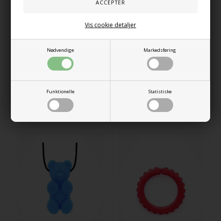
Vis cookie detaljer
ARK RoboChew Sensory Chew
ARK Soccer Ball Chew Necklace
Necklace Turkis
Kongeblå
Nødvendige
Markedsføring
157,00
DKK
157,00
DKK
Funktionelle
Statistiske
På lager
På lager