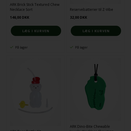
ARK Brick Stick Textured Chew
Necklace Sort
Reservebatterier til Z-Vibe
146,00
DKK
32,00
DKK
På lager
På lager
ARK Dino-Bite Chewable