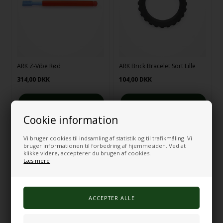
ARK Z-Vibe Rød
ARK Brick Bracelet Sort Lille
314,00
DKK
104,00
DKK
Cookie information
På lager
På lager
Vi bruger cookies til indsamling af statistik og til trafikmåling. Vi
bruger informationen til forbedring af hjemmesiden. Ved at
klikke videre, accepterer du brugen af cookies.
Læs mere