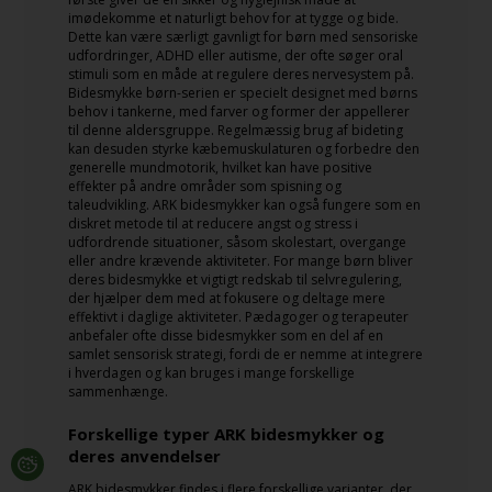
imødekomme et naturligt behov for at tygge og bide.
Dette kan være særligt gavnligt for børn med sensoriske
udfordringer, ADHD eller autisme, der ofte søger oral
stimuli som en måde at regulere deres nervesystem på.
Bidesmykke børn-serien er specielt designet med børns
behov i tankerne, med farver og former der appellerer
til denne aldersgruppe. Regelmæssig brug af bideting
kan desuden styrke kæbemuskulaturen og forbedre den
generelle mundmotorik, hvilket kan have positive
effekter på andre områder som spisning og
taleudvikling. ARK bidesmykker kan også fungere som en
diskret metode til at reducere angst og stress i
udfordrende situationer, såsom skolestart, overgange
eller andre krævende aktiviteter. For mange børn bliver
deres bidesmykke et vigtigt redskab til selvregulering,
der hjælper dem med at fokusere og deltage mere
effektivt i daglige aktiviteter. Pædagoger og terapeuter
anbefaler ofte disse bidesmykker som en del af en
samlet sensorisk strategi, fordi de er nemme at integrere
i hverdagen og kan bruges i mange forskellige
sammenhænge.
Forskellige typer ARK bidesmykker og
deres anvendelser
ARK bidesmykker findes i flere forskellige varianter, der