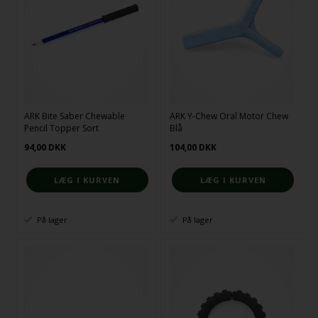
ARK Bite Saber Chewable
ARK Y-Chew Oral Motor Chew
Pencil Topper Sort
Blå
94,00
DKK
104,00
DKK
På lager
På lager