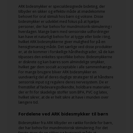
ARK bidesmykker er specialdesignede bideting, der
tilbyder en sikker og effektiv måde at imødekomme
behovet for oral stimuli hos børn og voksne. Disse
bidesmykker er udviklet med fokus på at hjælpe
personer, der har behov for mundmotorik-stimulering i
hverdagen. Mange børn med sensoriske udfordringer
kan have et naturligt behov for at tygge eller bide i ting,
hvilket ARK bidesmykkerne giver mulighed for på en
hensigtsmæssig måde. Det særlige ved disse produkter
er, at de kommer i forskellige hårdhedsgrader, så de kan
tilpasses den enkeltes specifikke behov. Bidesmykkerne
er diskrete og kan bæres som almindelige smykker,
hvilket gør dem socialt acceptable i alle sammenhænge.
For mange brugere bliver ARK bidesmykker en
uundværlig del af deres daglige strategier til at håndtere
sensorisk input og regulere deres nervesystem. De er
fremstillet af fødevaregodkendte, holdbare materialer,
der er fri for skadelige stoffer som BPA, PVC og latex,
hvilket sikrer, at de er helt sikre at have i munden over
længere tid.
Fordelene ved ARK bidesmykker til børn
Bidesmykker fra ARK tilbyder en række fordele for børn,
der har behov for mundmotorisk stimulering. For det
første giver de en sikker og hygiejnisk måde at