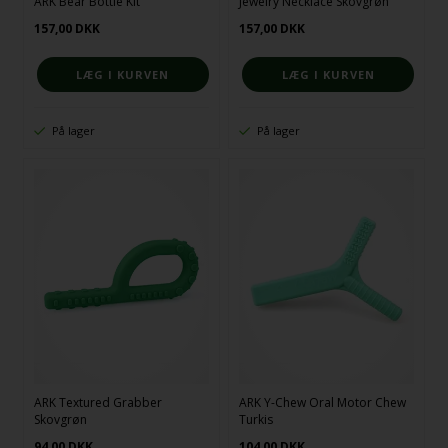
ARK Bear Bottle Kit
Jewelry Necklace Skovgrøn
157,00
DKK
157,00
DKK
På lager
På lager
ARK Textured Grabber
ARK Y-Chew Oral Motor Chew
Skovgrøn
Turkis
94,00
DKK
104,00
DKK