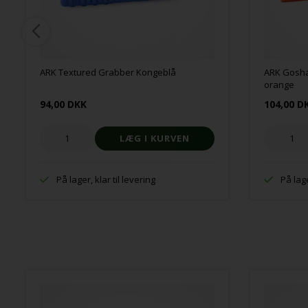
ARK Textured Grabber Kongeblå
ARK Gosha
orange
94,00 DKK
104,00 D
På lager, klar til levering
På lage