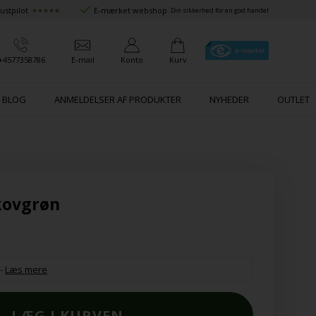
ustpilot
E-mærket webshop
★★★★★
Din sikkerhed for en god handel
+4577358786
E-mail
Konto
Kurv
BLOG
ANMELDELSER AF PRODUKTER
NYHEDER
OUTLET
kovgrøn
-
Læs mere