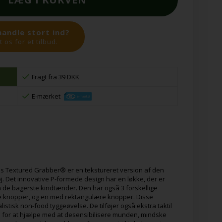
handle stort ind?
 os for et tilbud.
Fragt fra 39 DKK
E-mærket
's Textured Grabber® er en tekstureret version af den
 Det innovative P-formede design har en løkke, der er
å de bagerste kindtænder. Den har også 3 forskellige
ære knopper, og en med rektangulære knopper. Disse
istisk non-food tyggeøvelse. De tilføjer også ekstra taktil
e for at hjælpe med at desensibilisere munden, mindske