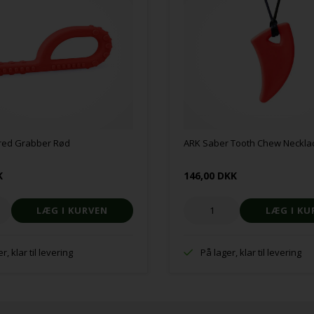
red Grabber Rød
ARK Saber Tooth Chew Neckla
K
146,00 DKK
r, klar til levering
På lager, klar til levering