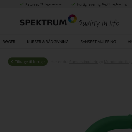
Returret
Hurtig levering
21 dages returret
Dag til dag levering
BØGER
KURSER & RÅDGIVNING
SANSESTIMULERING
VI
Tilbage til forrige
Her er du:
Sansestimulering
»
Mundmotorik
»