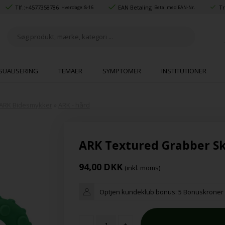
Tlf.:
+4577358786
EAN Betaling
Tr
Hverdage: 8-16
Betal med EAN-Nr.
SUALISERING
TEMAER
SYMPTOMER
INSTITUTIONER
ARK Bidesmykker
»
ARK - hård
ARK Textured Grabber S
94,00
DKK
(inkl. moms)
Optjen kundeklub bonus:
5 Bonuskroner
-
+