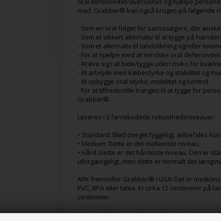
oral defensivitet/aversioner og hjælpe personer
mad. Grabber® kan også bruges på følgende 
- Som en oral fidget for sansesøgere, der ønske
- Som et sikkert alternativ til at tygge på hænder
- Som et alternativ til tandslibning og/eller tom
- For at hjælpe med at mindske oral defensivit
- At øve sig i at bide/tygge uden risiko for kvæln
- At arbejde med kæbestyrke og stabilitet og m
- At opbygge oral styrke, mobilitet og kontrol
- For at tilfredsstille trangen til at tygge for p
Grabber®.
Leveres i 3 farvekodede robusthedsniveauer:
• Standard: Blød (meget tyggelig), anbefales kun t
• Medium: Dette er det mellemste niveau.
• Hård: Dette er det hårdeste niveau. Den er stad
uforgængeligt, men dette er normalt det længstv
ARK fremstiller Grabber® i USA! Det er medicinsk
PVC, BPA eller latex. Er cirka 12 centimeter på la
centimeter.
Advarsel: Dette produkt er ikke et legetøj. Anbef