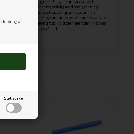
 tyggeværktøj uforgængeligt. Slitage kan forventes i
se. Hvor længe de varer er typisk lig med mængden og
iabler (såsom kæbestyrke, stress/angstniveauer, hvis
ens et tyggeværktøj for nogle mennesker vil vare evigt, kan
forbedring af
å igennem det meget hurtigt. Hold øje hele tiden, inspicér
t, hvis varen viser tegn på slid.
Statistiske