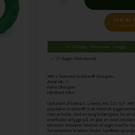
Skal du 
Kontakt
På lager,
forvent lev. 1 dag(e)
21 dages fuld returret
ARK's Textured Grabber® Skovgrøn
Antal stk.: 1.
Farve Skovgrøn.
Hårdhed: Hård.
Opfundet af Debra C. Lowsky, MS, CCC-SLP. ARK
populære Grabber® oralt motorisk tyggeværktøj.
nem at holde, med en lang forlængelse for at n
overflader at tygge på: en glat, en med cirkul
teksturer simulerer følelsen af ægte mad for real
fornemmelse til læber, kinder, tandkød og tung