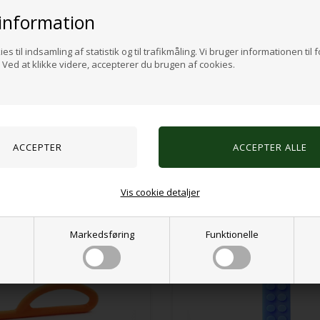
tyggeredskaber er robuste og holdbare, er intet
information
betragtning af arten af den påtænkte anvendel
intensiteten af tygningen, såvel som andre var
andre sensoriske strategier er på plads osv). M
es til indsamling af statistik og til trafikmåling. Vi bruger informationen til 
de for andre med tunge/aggressive orale behov g
Ved at klikke videre, accepterer du brugen af cookies.
tyggetøjet regelmæssigt, og udskift om nødvendig
Varenr.:
550610083
Alternative produkter
Vis cookie detaljer
Markedsføring
Funktionelle