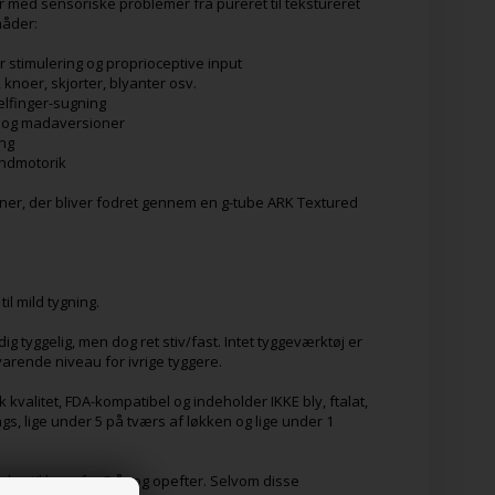
 med sensoriske problemer fra pureret til tekstureret
måder:
r stimulering og proprioceptive input
, knoer, skjorter, blyanter osv.
melfinger-sugning
et og madaversioner
ing
undmotorik
ersoner, der bliver fodret gennem en g-tube ARK Textured
il mild tygning.
ig tyggelig, men dog ret stiv/fast. Intet tyggeværktøj er
arende niveau for ivrige tyggere.
 kvalitet, FDA-kompatibel og indeholder IKKE bly, ftalat,
ngs, lige under 5 på tværs af løkken og lige under 1
ales til børn fra 3 år og opefter. Selvom disse