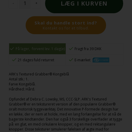
-
+
Skal du handle stort ind?
Kontakt os for et tilbud.
På lager,
forvent lev. 1 dag(e)
Fragt fra 39 DKK
21 dages fuld returret
E-mærket
ARK's Textured Grabber® Kongeblå
Antal stk.: 1.
Farve Kongeblå.
Hårdhed: Hård.
Opfundet af Debra C. Lowsky, MS, CCC-SLP. ARK's Textured
Grabber® er en tekstureret version af den populære Grabber®
oralt motorisk tyggeværktøj. Det innovative P-formede design har
en løkke, der er nem at holde, med en lang forlængelse for at nå de
bagerste kindtænder. Den har også 3 forskellige overflader at tygge
på: en glat, en med cirkulære knopper, og en med rektangulære
knopper. Disse teksturer simulerer følelsen af ægte mad for