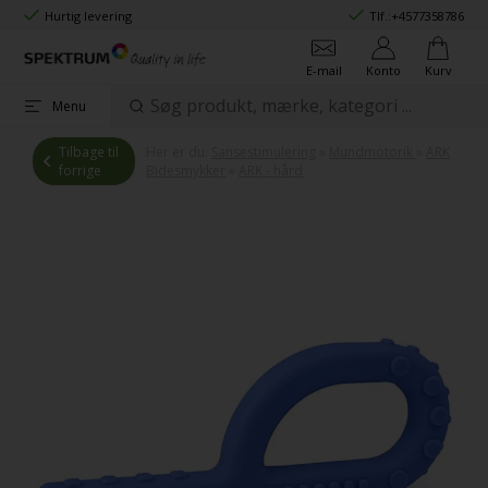
Hurtig levering
Tlf.:
+4577358786
E-mail
Konto
Kurv
Menu
Tilbage til
Her er du:
Sansestimulering
»
Mundmotorik
»
ARK
forrige
Bidesmykker
»
ARK - hård