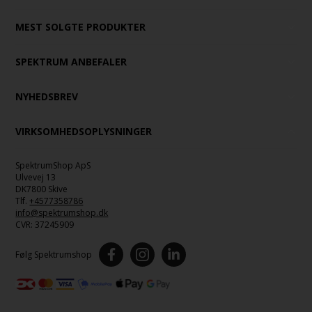
MEST SOLGTE PRODUKTER
SPEKTRUM ANBEFALER
NYHEDSBREV
VIRKSOMHEDSOPLYSNINGER
SpektrumShop ApS
Ulvevej 13
DK7800 Skive
Tlf.
+4577358786
info@spektrumshop.dk
CVR:
37245909
Følg Spektrumshop