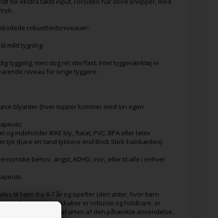
dt for ekstra taktil input. Forsiden har store knopper, med
tryk.
rvekodede robusthedsniveauer:
il mild tygning.
ig tyggelig, men dog ret stiv/fast. Intet tyggeværktøj er
arende niveau for ivrige tyggere.
løse blyanter (hver topper kommer med sin egen
rapeutic
 og indeholder IKKE bly, ftalat, PVC, BPA eller latex
m tyk (bare en tand tykkere end Brick Stick-halskæden).
ensoriske behov, angst, ADHD, osv., eller til alle i enhver
rapeutic.
ales til børn fra 6-7 år og opefter (den alder, hvor børn
elvom disse tyggeredskaber er robuste og holdbare, er
orventes i betragtning af arten af den påtænkte anvendelse.