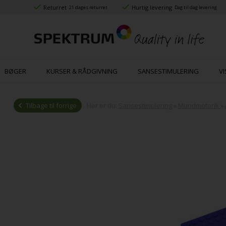
Returret
Hurtig levering
21 dages returret
Dag til dag levering
BØGER
KURSER & RÅDGIVNING
SANSESTIMULERING
VI
Tilbage til forrige
Her er du:
Sansestimulering
»
Mundmotorik
»