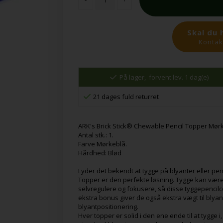
Skal du 
Kontakt
På lager,
forvent lev. 1 dag(e)
21 dages fuld returret
ARK's Brick Stick® Chewable Pencil Topper Mør
Antal stk.: 1.
Farve Mørkeblå.
Hårdhed: Blød
Lyder det bekendt at tygge på blyanter eller pe
Topper er den perfekte løsning. Tygge kan være
selvregulere og fokusere, så disse tyggepencilco
ekstra bonus giver de også ekstra vægt til blya
blyantpositionering.
Hver topper er solid i den ene ende til at tygge