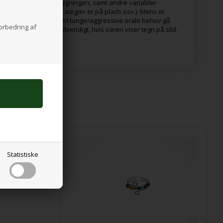
 og intensiteten af tygningen, samt andre variabler
andre sensoriske strategier er på plads osv.). Mens et
t, kan de for andre med tunge/aggressive orale behov gå
forbedring af
psyn og udskift om nødvendigt, hvis varen viser tegn på slid.
Statistiske