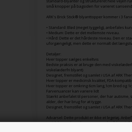
standard-blyanter og struktureret hele vejen run
små knopper på bagsiden for varieret sanseind
ARK's Brick Stick® blyanttopper kommer i 3 fa
• Standard: Blød (meget tyggelig), anbefales kun t
• Medium: Dette er det mellemste niveau.
• Hård: Dette er det hårdeste niveau. Den er stad
uforgængeligt, men dette er normalt det længstv
Detaljer:
Hver topper sælges enkeltvis
Bedste praksis er at bruge den med viskelæder
viskelæderfri blyant)
Designet, fremstillet og samlet i USA af ARK The
Hver topper er medicinsk kvalitet, FDA-kompatibel
Hver topper er omkring 6cm lang,1cm bred og 1c
Farvenuancer kan variere lidt
Stærkt anbefalet til personer, der har autisme, s
alder, der har brug for at tygge.
Designet, fremstillet og samlet i USA af ARK The
Advarsel: Dette produkt er ikke et legetøj. Anbef
typisk begynder at bruge en standardblyant). S
intet tyggeværktøj uforgængeligt. Slitage kan f