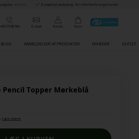
ustpilot
E-mærket webshop
★★★★★
Din sikkerhed for en god handel
+4577358786
E-mail
Konto
Kurv
BLOG
ANMELDELSER AF PRODUKTER
NYHEDER
OUTLET
e Pencil Topper Mørkeblå
-
Læs mere