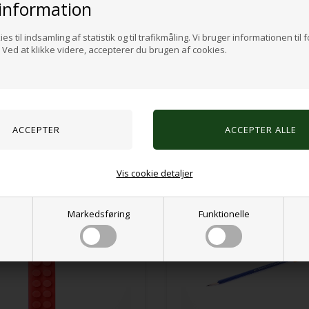
information
Hvor længe de holder er typisk lig med mængden
(såsom kæbestyrke, stress/angstniveauer, hvis 
tyggeværktøj for nogle mennesker vil vare evig
es til indsamling af statistik og til trafikmåling. Vi bruger informationen til 
igennem det meget hurtigt. Hold til enhver tid o
Ved at klikke videre, accepterer du brugen af cookies.
Varenr.:
550610037
Alternative produkter
Vis cookie detaljer
Markedsføring
Funktionelle