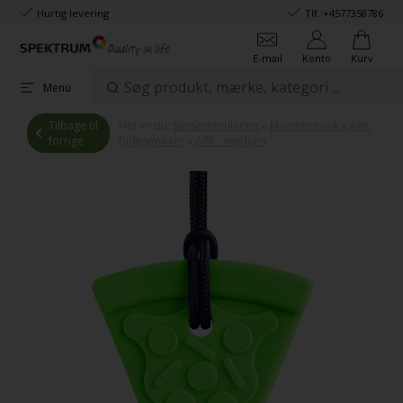
Hurtig levering
Tlf.:
+4577358786
E-mail
Konto
Kurv
Menu
Tilbage til
Her er du:
Sansestimulering
»
Mundmotorik
»
ARK
forrige
Bidesmykker
»
ARK - medium