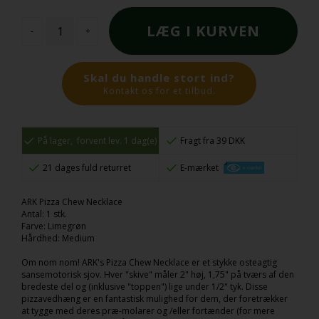
-
+
Skal du handle stort ind?
Kontakt os for et tilbud.
På lager,
forvent lev. 1 dag(e)
Fragt fra 39 DKK
21 dages fuld returret
E-mærket
ARK Pizza Chew Necklace
Antal: 1 stk.
Farve: Limegrøn
Hårdhed: Medium
Om nom nom! ARK's Pizza Chew Necklace er et stykke osteagtig
sansemotorisk sjov. Hver "skive" måler 2" høj, 1,75" på tværs af den
bredeste del og (inklusive "toppen") lige under 1/2" tyk. Disse
pizzavedhæng er en fantastisk mulighed for dem, der foretrækker
at tygge med deres præ-molarer og /eller fortænder (for mere