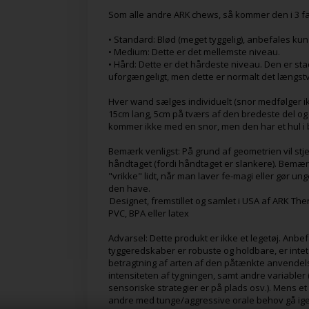
Som alle andre ARK chews, så kommer den i 3 
• Standard: Blød (meget tyggelig), anbefales kun t
• Medium: Dette er det mellemste niveau.
• Hård: Dette er det hårdeste niveau. Den er stad
uforgængeligt, men dette er normalt det længstv
Hver wand sælges individuelt (snor medfølger ik
15cm lang, 5cm på tværs af den bredeste del o
kommer ikke med en snor, men den har et hul i be
Bemærk venligst: På grund af geometrien vil st
håndtaget (fordi håndtaget er slankere). Bemærk
"vrikke" lidt, når man laver fe-magi eller gør ung
den have.
Designet, fremstillet og samlet i USA af ARK The
PVC, BPA eller latex
Advarsel: Dette produkt er ikke et legetøj. Anbef
tyggeredskaber er robuste og holdbare, er intet
betragtning af arten af den påtænkte anvendel
intensiteten af tygningen, samt andre variable
sensoriske strategier er på plads osv.). Mens et
andre med tunge/aggressive orale behov gå igen