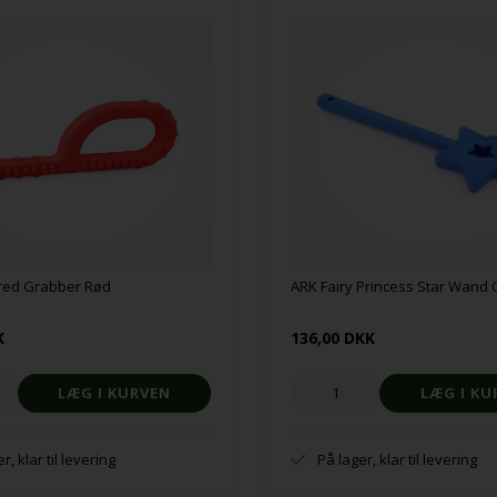
red Grabber Rød
ARK Fairy Princess Star Wand
K
136,00 DKK
r, klar til levering
På lager, klar til levering