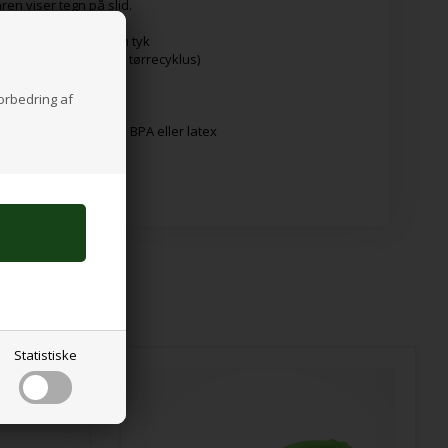
ren viser tegn på slid.
 bredeste del og 1cm tyk
vaskemaskine (ingen tørrecyklus)
forbedring af
ke
IKKE bly, ftalat, PVC, BPA eller latex
Statistiske