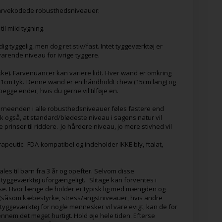
farvekodede robusthedsniveauer:
il mild tygning.
ig tyggelig, men dog ret stiv/fast. Intet tyggeværktøj er
arende niveau for ivrige tyggere.
ke). Farvenuancer kan variere lidt. Hver wand er omkring
g 1cm tyk. Denne wand er en håndholdt chew (15cm lang) og
gge ender, hvis du gerne vil tilføje en.
jerneenden i alle robusthedsniveauer føles fastere end
 også, at standard/blødeste niveau i sagens natur vil
e prinser til riddere. Jo hårdere niveau, jo mere stivhed vil
rapeutic. FDA-kompatibel og indeholder IKKE bly, ftalat,
ales til børn fra 3 år og opefter. Selvom disse
 tyggeværktøj uforgængeligt. Slitage kan forventes i
se. Hvor længe de holder er typisk lig med mængden og
r (såsom kæbestyrke, stress/angstniveauer, hvis andre
 tyggeværktøj for nogle mennesker vil vare evigt, kan de for
nem det meget hurtigt. Hold øje hele tiden. Efterse