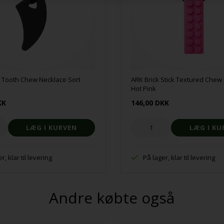
 Tooth Chew Necklace Sort
ARK Brick Stick Textured Chew
Hot Pink
KK
146,00 DKK
r, klar til levering
På lager, klar til levering
Andre købte også