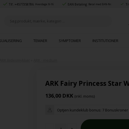
Tlf.:
+4577358786
EAN Betaling
Tr
Hverdage: 8-16
Betal med EAN-Nr.
SUALISERING
TEMAER
SYMPTOMER
INSTITUTIONER
ARK Bidesmykker
»
ARK - medium
ARK Fairy Princess Star
136,00
DKK
(inkl. moms)
Optjen kundeklub bonus:
7 Bonuskroner
-
+