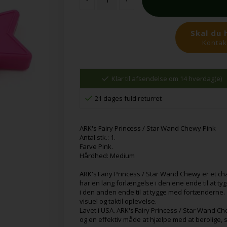
Skal du 
Kontakt
Klar til afsendelse om 14 hverdag(e)
21 dages fuld returret
ARK's Fairy Princess / Star Wand Chewy Pink
Antal stk.: 1.
Farve Pink.
Hårdhed: Medium
ARK's Fairy Princess / Star Wand Chewy er et c
har en lang forlængelse i den ene ende til at 
i den anden ende til at tygge med fortænderne.
visuel og taktil oplevelse.
Lavet i USA. ARK's Fairy Princess / Star Wand Che
og en effektiv måde at hjælpe med at berolige, 