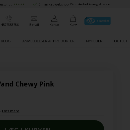
ustpilot
E-mærket webshop
★★★★★
Din sikkerhed for en god handel
+4577358786
E-mail
Konto
Kurv
BLOG
ANMELDELSER AF PRODUKTER
NYHEDER
OUTLET
 Wand Chewy Pink
-
Læs mere