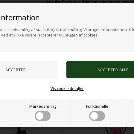
jævnligt Chew, og udskift om nødvendigt, hvis va
Er omkring 15cm i længden, 5cm på tværs på den
information
Vask med mild sæbe og vand. Top-rack tåler op
Fremstillet i Columbia, SC, USA
Præcise farvetoner kan variere lidt
es til indsamling af statistik og til trafikmåling. Vi bruger informationen til 
Hver Chew sælges enkeltvis; snor medfølger ik
Ved at klikke videre, accepterer du brugen af cookies.
Medicinsk kvalitet, FDA-kompatibel og indeholder 
Voksenopsyn påkrævet
Varenr.:
550610044
Alternative produkter
Vis cookie detaljer
Markedsføring
Funktionelle