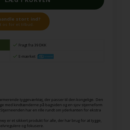
handle stort ind?
 os for et tilbud.
Fragt fra 39 DKK
E-mærket
harmerende tyggeværktøj, der passer til den kongelige. Den
tygge med kindtænderne på bagsiden og en sjov stjerneform
 Stjerneenden har en rille rundt om yderkanten for ekstra
wy er et sikkert produkt for alle, der har brug for at tygge,
selvregulere og fokusere.