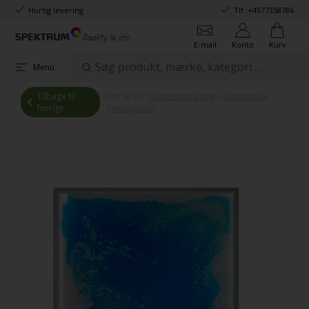
Hurtig levering
Tlf.:
+4577358786
E-mail
Konto
Kurv
Menu
Tilbage til
Her er du:
Sansestimulering
»
Sanserum
»
forrige
Sanseplader