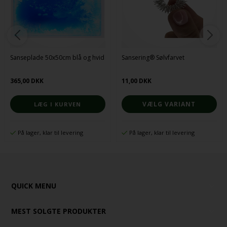
Sanseplade 50x50cm blå og hvid
Sansering® Sølvfarvet
365,00 DKK
11,00 DKK
VÆLG VARIANT
På lager, klar til levering
På lager, klar til levering
QUICK MENU
MEST SOLGTE PRODUKTER