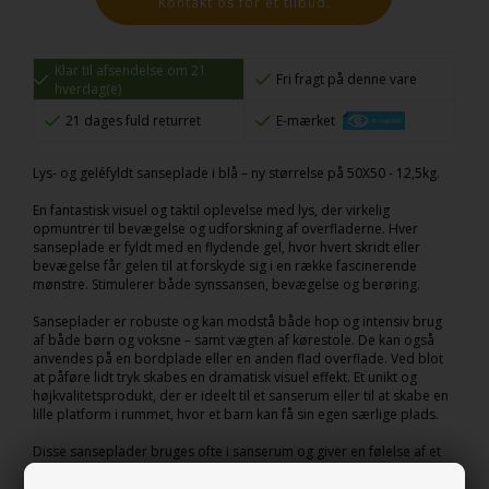
Kontakt os for et tilbud.
Klar til afsendelse om 21
Fri fragt på denne vare
hverdag(e)
21 dages fuld returret
E-mærket
Lys- og geléfyldt sanseplade i blå – ny størrelse på 50X50 - 12,5kg.
En fantastisk visuel og taktil oplevelse med lys, der virkelig
opmuntrer til bevægelse og udforskning af overfladerne. Hver
sanseplade er fyldt med en flydende gel, hvor hvert skridt eller
bevægelse får gelen til at forskyde sig i en række fascinerende
mønstre. Stimulerer både synssansen, bevægelse og berøring.
Sanseplader er robuste og kan modstå både hop og intensiv brug
af både børn og voksne – samt vægten af kørestole. De kan også
anvendes på en bordplade eller en anden flad overflade. Ved blot
at påføre lidt tryk skabes en dramatisk visuel effekt. Et unikt og
højkvalitetsprodukt, der er ideelt til et sanserum eller til at skabe en
lille platform i rummet, hvor et barn kan få sin egen særlige plads.
Disse sanseplader bruges ofte i sanserum og giver en følelse af et
flydende gulv, hvor hver bevægelse aktiverer en responsiv reaktion.
Dette skaber den perfekte ramme for en afslappende