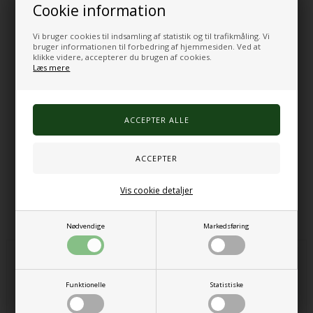
Cookie information
sanseoplevelse. Skridsikker bagside. Ingen installation nødvendig.
Funktioner:
Vi bruger cookies til indsamling af statistik og til trafikmåling. Vi
bruger informationen til forbedring af hjemmesiden. Ved at
Størrelse: ca. 50 x 50 cm
klikke videre, accepterer du brugen af cookies.
Højde: 2 cm
Læs mere
Farve: Blå
Strømkilde: Netstrøm
Anvendelse: Visuelle effekter
Materiale: Metal/glas
Vægt: Ca. 12,5 kg
Adapter sælges separat: Adapter til sanseplader (12,5kg)
Varenr.:
2550000005575
Vis cookie detaljer
Alternative produkter
Nødvendige
Markedsføring
Funktionelle
Statistiske