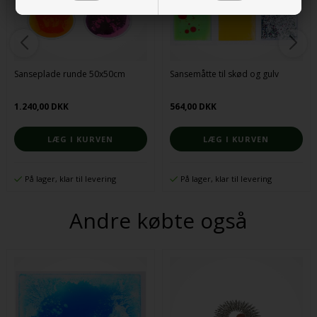
Sanseplade runde 50x50cm
Sansemåtte til skød og gulv
1.240,00 DKK
564,00 DKK
På lager, klar til levering
På lager, klar til levering
Andre købte også