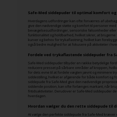
Safe-Med siddepuder til optimal komfort og
Hverdagens udfordringer kan ofte forværres af ubehag o
give den nødvendige støtte og komfort til personer me
bevægelsesudfordringer, sensoriske følsomheder eller
funktionalitet og holdbarhed, hvilket sikrer, at bruger
kurver og behov for trykaflastning, hvilket kan foreby
også bedre mulighed for at fokusere på aktiviteter i hve
Fordele ved trykaflastende siddepuder fra 
Safe-Med siddepuder tilbyder en række betydelige ford
reducere presset på sårbare områder af kroppen, hvilke
for dets evne til at fordele vægten jævnt og minimere t
siddestilling, hvilket er afgørende for både komfort og 
siddepude fra Safe-Med give den nødvendige propriocept
siddende position, kan ofte forlænges markant, når brug
fritidsaktiviteter. Derudover er Safe-Med siddepuder des
hverdagen.
Hvordan vælger du den rette siddepude til d
At vælge den perfekte siddepude fra Safe-Med kræver ove