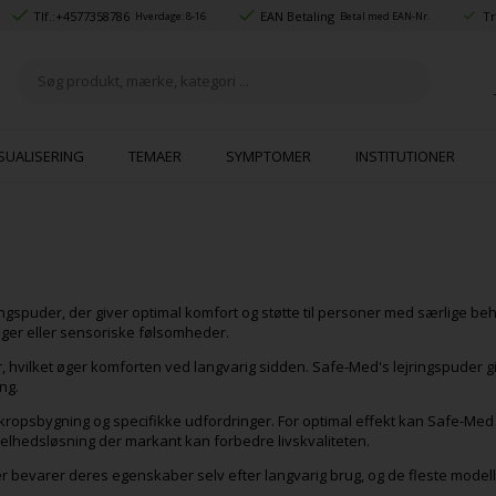
Tlf.:
+4577358786
EAN Betaling
Tr
Hverdage: 8-16
Betal med EAN-Nr.
SUALISERING
TEMAER
SYMPTOMER
INSTITUTIONER
ngspuder, der giver optimal komfort og støtte til personer med særlige beho
ger eller sensoriske følsomheder.
hvilket øger komforten ved langvarig sidden. Safe-Med's lejringspuder giv
ng.
 kropsbygning og specifikke udfordringer. For optimal effekt kan Safe-M
helhedsløsning der markant kan forbedre livskvaliteten.
r bevarer deres egenskaber selv efter langvarig brug, og de fleste modell