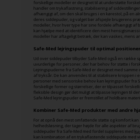
forskellige modeller er designet til at understøtte forske
handler om trykaflastning, stabilisering af siddestillin
afhængigt af, om den skal bruges i en kørestol, på en alm
deres siddepuder, og valget bør afspejle brugerens præf
modeller, hvor hver type har sine fordele afhængigt af
kan hjælpe med at identificere den mest hensigtsmæssi
modeller har aftageligt betræk, der kan vaskes, mens a
Safe-Med lejringspuder til optimal positione
Ud over siddepuder tilbyder Safe-Med også en række spec
uvurderlige for personer, der har behov for støtte i fors
Lejringspuderne fra Safe-Med er designet med samme omh
af tryksår. De kan anvendes til at stabilisere kroppen i 
personer med sensoriske behov kan lejringspuder fra S
forskellige former og størrelser, der er tilpasset forskel
fleksible design gør det muligt at tilpasse lejringen til d
Safe-Med lejringspuder er fremstillet af holdbare mate
Kombiner Safe-Med produkter med andre hj
For at opnå den mest omfattende støtte og komfort kan
helhedsløsning, der tager højde for alle aspekter af b
siddepuder fra Safe-Med med fordel suppleres med
ku
kan kombination af en trykaflastende siddepude med vi