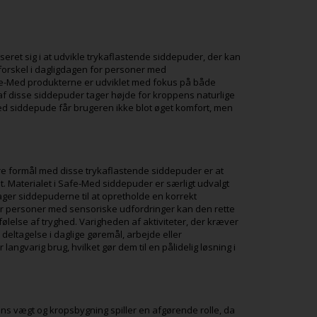
ret sig i at udvikle trykaflastende siddepuder, der kan
forskel i dagligdagen for personer med
e-Med produkterne er udviklet med fokus på både
 af disse siddepuder tager højde for kroppens naturlige
ed siddepude får brugeren ikke blot øget komfort, men
e formål med disse trykaflastende siddepuder er at
. Materialet i Safe-Med siddepuder er særligt udvalgt
ager siddepuderne til at opretholde en korrekt
. For personer med sensoriske udfordringer kan den rette
else af tryghed. Varigheden af aktiviteter, der kræver
eltagelse i daglige gøremål, arbejde eller
ngvarig brug, hvilket gør dem til en pålidelig løsning i
ens vægt og kropsbygning spiller en afgørende rolle, da