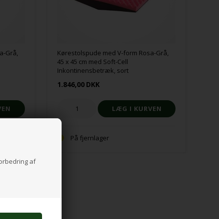
a-Grå,
Kørestolspude med V-form Rosa-Grå,
45 x 45 cm med Soft-Cell
Inkontinensbetræk, sort
1.846,00
DKK
På fjernlager
forbedring af