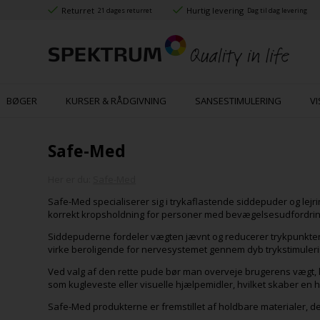
Returret
Hurtig levering
21 dages returret
Dag til dag levering
BØGER
KURSER & RÅDGIVNING
SANSESTIMULERING
VI
Safe-Med
Her er du:
Safe-Med
Safe-Med specialiserer sig i trykaflastende siddepuder og lejri
korrekt kropsholdning for personer med bevægelsesudfordrin
Siddepuderne fordeler vægten jævnt og reducerer trykpunkter, 
virke beroligende for nervesystemet gennem dyb trykstimuleri
Ved valg af den rette pude bør man overveje brugerens vægt,
som kugleveste eller visuelle hjælpemidler, hvilket skaber en 
Safe-Med produkterne er fremstillet af holdbare materialer, de