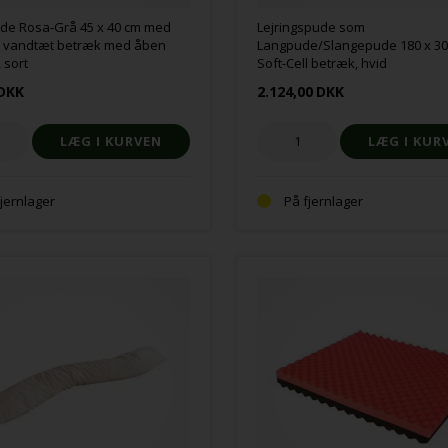
de Rosa-Grå 45 x 40 cm med
Lejringspude som
ll vandtæt betræk med åben
Langpude/Slangepude 180 x 3
 sort
Soft-Cell betræk, hvid
DKK
2.124,00
DKK
fjernlager
På fjernlager