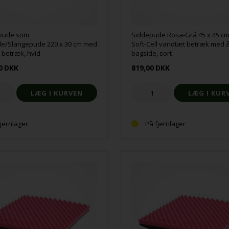
spude som
Siddepude Rosa-Grå 45 x 45 c
e/Slangepude 220 x 30 cm med
Soft-Cell vandtæt betræk med 
l betræk, hvid
bagside, sort
0
DKK
819,00
DKK
fjernlager
På fjernlager