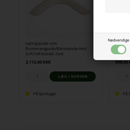
Nødvendige
Lejringspude som
Siddepu
Boomerangpude/Bananpude med
Soft-Ce
Soft-Cell betræk, hvid
bagside,
2.113,00
DKK
698,00
På fjernlager
På 