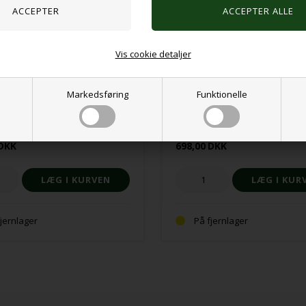
Vis cookie detaljer
Markedsføring
Funktionelle
de Gul-Rosa 40 x 40 cm med
Siddepude Gul-Rosa 45 x 40 c
ll vandtæt betræk med åben
Soft-Cell vandtæt betræk med 
 sort
bagside, sort
DKK
698,00
DKK
fjernlager
På fjernlager