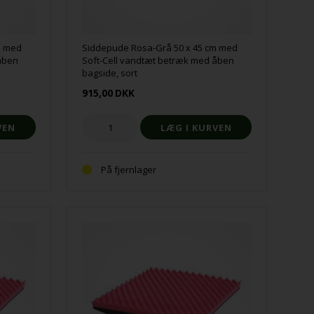
m med
Siddepude Rosa-Grå 50 x 45 cm med
åben
Soft-Cell vandtæt betræk med åben
bagside, sort
915,00
DKK
På fjernlager