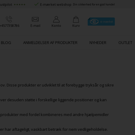
ustpilot
E-mærket webshop
★★★★★
Din sikkerhed for en god handel
+4577358786
E-mail
Konto
Kurv
BLOG
ANMELDELSER AF PRODUKTER
NYHEDER
OUTLET
v. Disse produkter er udviklet til at forebygge tryksår og sikre
er desuden støtte i forskellige liggende positioner og kan
ed produkter med fordel kombineres med andre hjælpemidler
er har aftageligt, vaskbart betræk for nem vedligeholdelse.