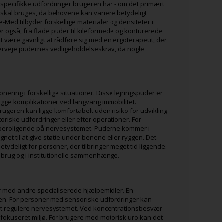
lke specifikke udfordringer brugeren har - om det primært
n skal bruges, da behovene kan variere betydeligt
e-Med tilbyder forskellige materialer og densiteter i
r også, fra flade puder til kileformede og konturerede
t være gavnligt at rådføre sig med en ergoterapeut, der
verveje pudernes vedligeholdelseskrav, da nogle
ring i forskellige situationer. Disse lejringspuder er
bygge komplikationer ved langvarig immobilitet.
ugeren kan ligge komfortabelt uden risiko for udvikling
oriske udfordringer eller efter operationer. For
e beroligende på nervesystemet. Puderne kommer i
ignet til at give støtte under benene eller ryggen. Det
betydeligt for personer, der tilbringer meget tid liggende.
ebrug og i institutionelle sammenhænge.
r med andre specialiserede hjælpemidler. En
den. For personer med sensoriske udfordringer kan
 at regulere nervesystemet. Ved koncentrationsbesvær
 fokuseret miljø. For brugere med motorisk uro kan det