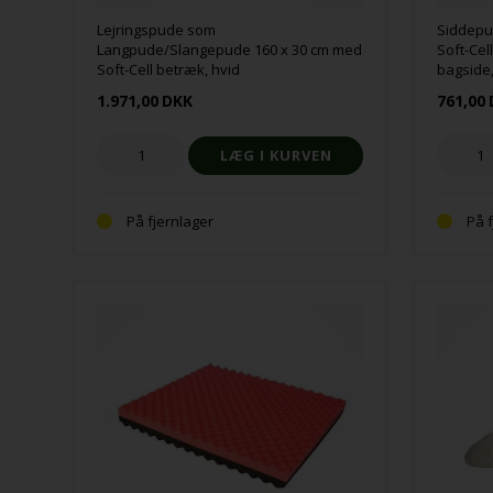
Lejringspude som
Siddepu
Langpude/Slangepude 160 x 30 cm med
Soft-Ce
Soft-Cell betræk, hvid
bagside,
1.971,00
DKK
761,00
På fjernlager
På 