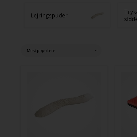
Tryk
Lejringspuder
sidd