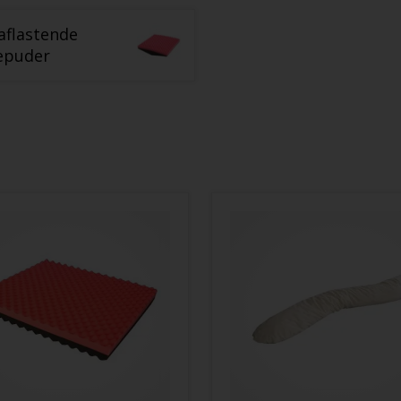
aflastende
epuder