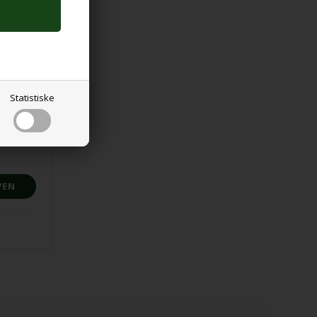
Statistiske
m med
åben