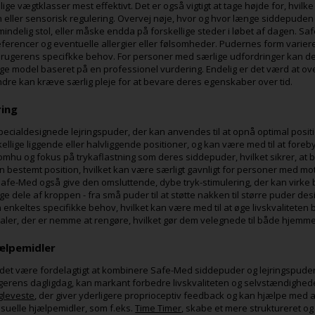
llige vægtklasser mest effektivt. Det er også vigtigt at tage højde for, hvi
gen eller sensorisk regulering. Overvej nøje, hvor og hvor længe siddepude
indelig stol, eller måske endda på forskellige steder i løbet af dagen. Saf
erencer og eventuelle allergier eller følsomheder. Pudernes form variere
 brugerens specifkke behov. For personer med særlige udfordringer kan de
ge model baseret på en professionel vurdering. Endelig er det værd at o
ndre kan kræve særlig pleje for at bevare deres egenskaber over tid.
ring
ialdesignede lejringspuder, der kan anvendes til at opnå optimal positione
kellige liggende eller halvliggende positioner, og kan være med til at fore
u og fokus på trykaflastning som deres siddepuder, hvilket sikrer, at br
en bestemt position, hvilket kan være særligt gavnligt for personer med mot
afe-Med også give den omsluttende, dybe tryk-stimulering, der kan virk
lige dele af kroppen - fra små puder til at støtte nakken til større puder des
en enkeltes specifikke behov, hvilket kan være med til at øge livskvaliteten 
rialer, der er nemme at rengøre, hvilket gør dem velegnede til både hjemm
ælpemidler
 det være fordelagtigt at kombinere Safe-Med siddepuder og lejringspude
rugerens dagligdag, kan markant forbedre livskvaliteten og selvstændighe
gleveste
, der giver yderligere proprioceptiv feedback og kan hjælpe med
suelle hjælpemidler, som f.eks.
Time Timer
, skabe et mere struktureret og