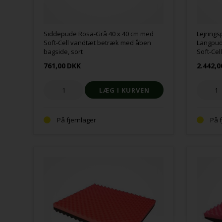
Siddepude Rosa-Grå 40 x 40 cm med
Lejring
Soft-Cell vandtæt betræk med åben
Langpud
bagside, sort
Soft-Cel
761,00
DKK
2.442,0
På fjernlager
På 