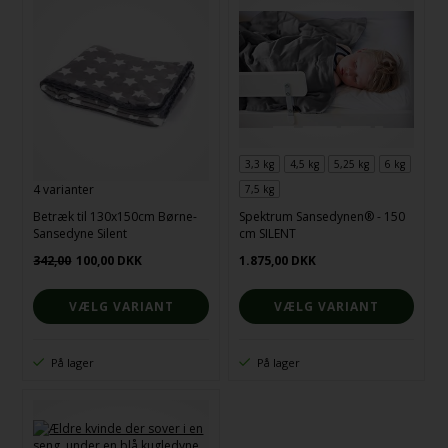
3,3 kg
4,5 kg
5,25 kg
6 kg
4 varianter
7,5 kg
Betræk til 130x150cm Børne-
Spektrum Sansedynen® - 150
Sansedyne Silent
cm SILENT
342,00
100,00
DKK
1.875,00
DKK
VÆLG VARIANT
VÆLG VARIANT
På lager
På lager