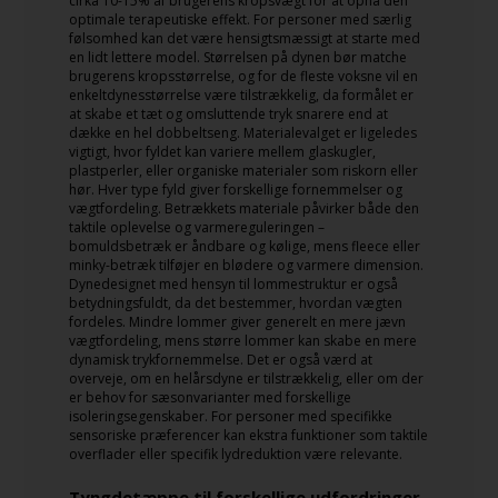
cirka 10-15% af brugerens kropsvægt for at opnå den
optimale terapeutiske effekt. For personer med særlig
følsomhed kan det være hensigtsmæssigt at starte med
en lidt lettere model. Størrelsen på dynen bør matche
brugerens kropsstørrelse, og for de fleste voksne vil en
enkeltdynesstørrelse være tilstrækkelig, da formålet er
at skabe et tæt og omsluttende tryk snarere end at
dække en hel dobbeltseng. Materialevalget er ligeledes
vigtigt, hvor fyldet kan variere mellem glaskugler,
plastperler, eller organiske materialer som riskorn eller
hør. Hver type fyld giver forskellige fornemmelser og
vægtfordeling. Betrækkets materiale påvirker både den
taktile oplevelse og varmereguleringen –
bomuldsbetræk er åndbare og kølige, mens fleece eller
minky-betræk tilføjer en blødere og varmere dimension.
Dynedesignet med hensyn til lommestruktur er også
betydningsfuldt, da det bestemmer, hvordan vægten
fordeles. Mindre lommer giver generelt en mere jævn
vægtfordeling, mens større lommer kan skabe en mere
dynamisk trykfornemmelse. Det er også værd at
overveje, om en helårsdyne er tilstrækkelig, eller om der
er behov for sæsonvarianter med forskellige
isoleringsegenskaber. For personer med specifikke
sensoriske præferencer kan ekstra funktioner som taktile
overflader eller specifik lydreduktion være relevante.
Tyngdetæppe til forskellige udfordringer