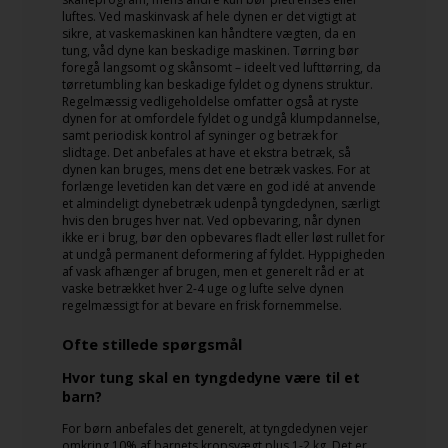
luftes. Ved maskinvask af hele dynen er det vigtigt at
sikre, at vaskemaskinen kan håndtere vægten, da en
tung, våd dyne kan beskadige maskinen. Tørring bør
foregå langsomt og skånsomt – ideelt ved lufttørring, da
tørretumbling kan beskadige fyldet og dynens struktur.
Regelmæssig vedligeholdelse omfatter også at ryste
dynen for at omfordele fyldet og undgå klumpdannelse,
samt periodisk kontrol af syninger og betræk for
slidtage. Det anbefales at have et ekstra betræk, så
dynen kan bruges, mens det ene betræk vaskes. For at
forlænge levetiden kan det være en god idé at anvende
et almindeligt dynebetræk udenpå tyngdedynen, særligt
hvis den bruges hver nat. Ved opbevaring, når dynen
ikke er i brug, bør den opbevares fladt eller løst rullet for
at undgå permanent deformering af fyldet. Hyppigheden
af vask afhænger af brugen, men et generelt råd er at
vaske betrækket hver 2-4 uge og lufte selve dynen
regelmæssigt for at bevare en frisk fornemmelse.
Ofte stillede spørgsmål
Hvor tung skal en tyngdedyne være til et
barn?
For børn anbefales det generelt, at tyngdedynen vejer
omkring 10% af barnets kropsvægt plus 1-2 kg. Det er