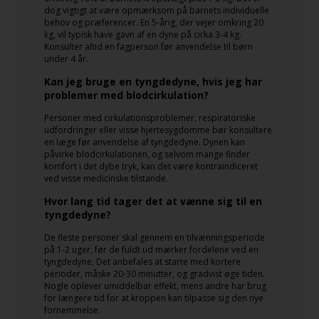
dog vigtigt at være opmærksom på barnets individuelle
behov og præferencer. En 5-årig, der vejer omkring 20
kg, vil typisk have gavn af en dyne på cirka 3-4 kg.
Konsulter altid en fagperson før anvendelse til børn
under 4 år.
Kan jeg bruge en tyngdedyne, hvis jeg har
problemer med blodcirkulation?
Personer med cirkulationsproblemer, respiratoriske
udfordringer eller visse hjertesygdomme bør konsultere
en læge før anvendelse af tyngdedyne. Dynen kan
påvirke blodcirkulationen, og selvom mange finder
komfort i det dybe tryk, kan det være kontraindiceret
ved visse medicinske tilstande.
Hvor lang tid tager det at vænne sig til en
tyngdedyne?
De fleste personer skal gennem en tilvænningsperiode
på 1-2 uger, før de fuldt ud mærker fordelene ved en
tyngdedyne. Det anbefales at starte med kortere
perioder, måske 20-30 minutter, og gradvist øge tiden.
Nogle oplever umiddelbar effekt, mens andre har brug
for længere tid for at kroppen kan tilpasse sig den nye
fornemmelse.