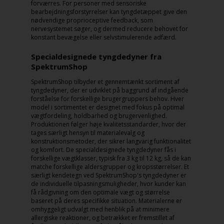
forværres. For personer med sensoriske
bearbejdningsforstyrrelser kan tyngdetæppet give den
nødvendige proprioceptive feedback, som
nervesystemet søger, og dermed reducere behovet for
konstant bevægelse eller selvstimulerende adfærd.
Specialdesignede tyngdedyner fra
SpektrumShop
SpektrumShop tilbyder et gennemtænkt sortiment af
tyngdedyner, der er udviklet på baggrund af indgående
forståelse for forskellige brugergruppers behov. Hver
model i sortimentet er designet med fokus på optimal
vægtfordeling, holdbarhed og brugervenlighed.
Produktionen følger høje kvalitetsstandarder, hvor der
tages særligt hensyn til materialevalg og
konstruktionsmetoder, der sikrer langvarig funktionalitet
og komfort. De specialdesignede tyngdedyner fås i
forskellige vægtklasser, typisk fra 3 kg til 12 kg, så de kan
matche forskellige aldersgrupper og kropsstørrelser. Et
særligt kendetegn ved SpektrumShop's tyngdedyner er
de individuelle tilpasningsmuligheder, hvor kunder kan
få rådgivning om den optimale vægt og størrelse
baseret på deres specifikke situation. Materialerne er
omhyggeligt udvalgt med henblik på at minimere
allergiske reaktioner, og betrækket er fremstillet af