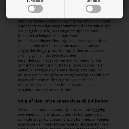
Funktionelle
Statistiske
er en tyngdedyne ofte designet med både vægt og
varmeregulering for øje, hvilket gør den mere velegnet til
brug om natten som en komplet erstatning for en
standard dyne. Tyngdedyner kommer ofte i forskellige
sæsonvarianter – sommer- og vintervarianter – der tager
højde for forskellige temperaturforhold. Materialevalget
spiller også en rolle, hvor tyngdetæpper kan være
fremstillet af køligere materialer som
bomuldsblandinger eller polyester, mens tyngdedyner
kan indeholde mere isolerende materialer udover
vægtfyldet. Begge produkter opnår den terapeutiske
virkning gennem det dybe tryk, men
anvendelsesområdet kan variere. For personer der
primært ønsker hjælp til at falde i søvn og sove hele
natten, vil en tyngdedyne være det oplagte valg. For
brugere der har brug for kortvarig beroligelse i løbet af
dagen, eller som ønsker et produkt der let kan
transporteres mellem forskellige lokationer, kan et
tyngdetæppe være mere praktisk.
Valg af den rette sanse dyne til dit behov
At finde den optimale sanse dyne kræver omhyggelig
overvejelse af flere faktorer, der alle bidrager til den
samlede brugeroplevelse. Først og fremmest er vægten
afgørende – en tommelfingerregel er, at dynen bør veje