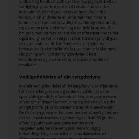
åndbart og holdbart stof, der tåler hyppig vask. Dette er
særligt vigtigt for brugere med følsom hud eller for
institutioner, hvor hygiejnekrav er høje. Den indre
konstruktion af dynerne er udformet med mindre
lommer, der forhindrer fyldet i at samle sig i ét område
og sikrer en jævn trykfordeling over hele kroppen. For
brugere med særlige sensoriske præferencer findes der
også mulighed for at vælge mellem forskellige fyldtyper,
der giver varierende fornemmelser af tyngde og
bevægelse. SpektrumShop's faglige team står klar med
rådgivning om, hvordan tyngdedynen bedst
introduceres og anvendes for at opnå de optimale
resultater.
Vedligeholdelse af din tyngdedyne
Korrekt vedligeholdelse af din tyngdedyne er afgørende
for at sikre lang levetid og optimal funktion af dette
specialdesignede hjælpemiddel. Rengøringsprocessen
afhænger af dynens konstruktion og materialer, og det
er vigtigt at følge producentens specifikke anvisninger.
De fleste tyngdedyner kommer med et aftageligt betræk,
der kan maskinvaskes regelmæssigt ved 40-60 grader,
afhængigt af materialet. Selve kernen med
vægtelementerne kræver typisk mere forsigtig
behandling. Nogle modeller kan maskinvaskes på
skåneprogram, mens andre kun bør pletrenses eller