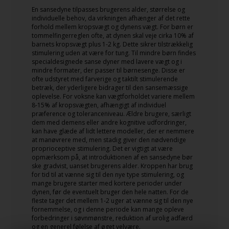
En sansedyne tilpasses brugerens alder, størrelse og
individuelle behov, da virkningen afhænger af det rette
forhold mellem kropsvægt og dynens vægt. For børn er
tommelfingerreglen ofte, at dynen skal veje cirka 10% af
barnets kropsvægt plus 1-2 kg. Dette sikrer tilstrækkelig
stimulering uden at være for tung. Til mindre børn findes
specialdesignede sanse dyner med lavere vægt og i
mindre formater, der passer til børnesenge. Disse er
ofte udstyret med farverige og taktilt stimulerende
betræk, der yderligere bidrager til den sansemæssige
oplevelse. For voksne kan vægtforholdet variere mellem
8-15% af kropsvægten, afhængigt af individuel
præference og toleranceniveau. Ældre brugere, særligt
dem med demens eller andre kognitive udfordringer,
kan have glæde af lidt lettere modeller, der er nemmere
at manøvrere med, men stadig giver den nødvendige
proprioceptive stimulering. Det er vigtigt at være
opmærksom på, at introduktionen af en sansedyne bør
ske gradvist, uanset brugerens alder. Kroppen har brug
for tid til at vænne sig til den nye type stimulering, og
mange brugere starter med kortere perioder under
dynen, før de eventuelt bruger den hele natten. For de
fleste tager det mellem 1-2 uger at vænne sig til den nye
fornemmelse, og i denne periode kan mange opleve
forbedringer i søvnmønstre, reduktion af urolig adfærd
og en generel følelse af øget velvære.