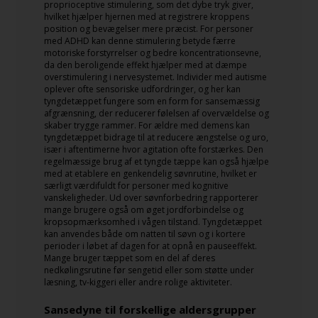
proprioceptive stimulering, som det dybe tryk giver,
hvilket hjælper hjernen med at registrere kroppens
position og bevægelser mere præcist. For personer
med ADHD kan denne stimulering betyde færre
motoriske forstyrrelser og bedre koncentrationsevne,
da den beroligende effekt hjælper med at dæmpe
overstimulering i nervesystemet. Individer med autisme
oplever ofte sensoriske udfordringer, og her kan
tyngdetæppet fungere som en form for sansemæssig
afgrænsning, der reducerer følelsen af overvældelse og
skaber trygge rammer. For ældre med demens kan
tyngdetæppet bidrage til at reducere ængstelse og uro,
især i aftentimerne hvor agitation ofte forstærkes. Den
regelmæssige brug af et tyngde tæppe kan også hjælpe
med at etablere en genkendelig søvnrutine, hvilket er
særligt værdifuldt for personer med kognitive
vanskeligheder. Ud over søvnforbedring rapporterer
mange brugere også om øget jordforbindelse og
kropsopmærksomhed i vågen tilstand. Tyngdetæppet
kan anvendes både om natten til søvn og i kortere
perioder i løbet af dagen for at opnå en pauseeffekt.
Mange bruger tæppet som en del af deres
nedkølingsrutine før sengetid eller som støtte under
læsning, tv-kiggeri eller andre rolige aktiviteter.
Sansedyne til forskellige aldersgrupper