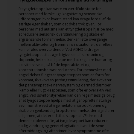
Et tyngdetæppe kan være en værdifuld støtte for
personer med forskellige kognitive og sensoriske
udfordringer, hvor hver tilstand kan drage fordel af de
særlige egenskaber, som det dybe tryk giver. For
personer med autisme kan et tyngdetæppe hjælpe med
at reducere sensorisk overstimulering og skabe en
afgrænsende fornemmelse, der kan lette overgange
mellem aktiviteter og fremme ro i situationer, der ellers
kunne føles overvældende. Ved ADHD bidrager
tyngdetæppet til at øge frigivelsen af serotonin og
dopamin, hvilket kan hjælpe med at regulere humør og
aktivitetsniveau, så både hyperaktivitet og
koncentrationsbesvær reduceres. For mennesker med
angstlidelser fungerer tyngdetæppet som en form for
konstant, ikke-invasiv jordingsstimulering, der aktiverer
det parasympatiske nervesystem og dermed dæmper
'kamp eller flugt'-responsen, som ofte er overaktiv ved
angst. Ved søvnforstyrrelser kan den regelmæssige brug
af et tyngdetæppe hjælpe med at genoprette naturlige
søvnmønstre ved at øge melatoninproduktionen og
skabe en genkendelig kropsfornemmelse, der signalerer
til hjernen, at det er tid til at slappe af. Ældre med
demens oplever ofte, at tyngdetæppet kan reducere
natlig vandring og generel agitation, især i de sene
eftermiddags- og aftentimer, hvor symptomerne ofte