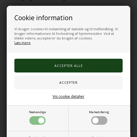
Småbørn og børn: Lettere modeller på 2-4 kg
med farverige betræk
Cookie information
Teenagere: Mellemvægt på 5-7 kg, ofte med
mulighed for personligt design
Voksne: Standardvægt på 6-12 kg med forskellige
Vi bruger cookies til indsamling af statistik og til trafikmåling. Vi
fyldstoffer
bruger informationen til forbedring af hjemmesiden. Ved at
klikke videre, accepterer du brugen af cookies.
Ældre: Særligt tilpassede modeller med fokus på
Læs mere
lethed og varmeregulering
Personer med særlige behov: Specialtilpassede
løsninger med hensyn til størrelse, vægt og
materiale
Tyngde tæppe eller tyngdedyne – hvad er
forskellen?
Selvom begreberne tyngde tæppe og tyngdedyne ofte
bruges synonymt, er der faktisk nogle forskelle, der kan
Vis cookie detaljer
være afgørende for valg af det rette produkt til
individuelle behov. Et tyngdetæppe er typisk tyndere og
mere kompakt end en tyngdedyne, hvilket gør det
velegnet til brug i dagtimerne eller som supplement til en
Nødvendige
Markedsføring
almindelig dyne. Tyngdetæppet er designet primært
med fokus på vægtstimulering og ikke nødvendigvis med
isolerende egenskaber, hvilket betyder, at det kan
bruges året rundt uden at skabe overophedning. Modsat