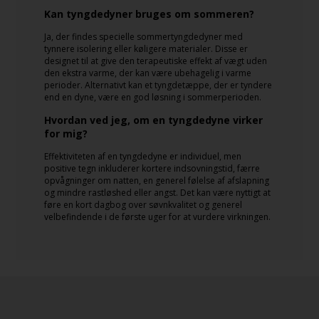
Kan tyngdedyner bruges om sommeren?
Ja, der findes specielle sommertyngdedyner med
tynnere isolering eller køligere materialer. Disse er
designet til at give den terapeutiske effekt af vægt uden
den ekstra varme, der kan være ubehagelig i varme
perioder. Alternativt kan et tyngdetæppe, der er tyndere
end en dyne, være en god løsning i sommerperioden.
Hvordan ved jeg, om en tyngdedyne virker
for mig?
Effektiviteten af en tyngdedyne er individuel, men
positive tegn inkluderer kortere indsovningstid, færre
opvågninger om natten, en generel følelse af afslapning
og mindre rastløshed eller angst. Det kan være nyttigt at
føre en kort dagbog over søvnkvalitet og generel
velbefindende i de første uger for at vurdere virkningen.