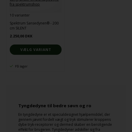
10 varianter
Spektrum Sansedynen® - 200
cm SILENT
2.250,00
DKK
VÆLG VARIANT
På lager
Tyngdedyne til bedre søvn og ro
En tyngdedyne er et specialdesignet hjælpemiddel, der
gennem jævnt fordelt vægt og tryk stimulerer kroppens
dybe tryk-receptorer og dermed skaber en beroligende
effekt for brugeren. Tyngdedyner adskiller sig fra