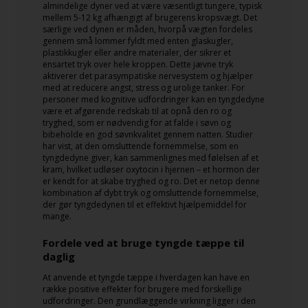
almindelige dyner ved at være væsentligt tungere, typisk
mellem 5-12 kg afhængigt af brugerens kropsvægt. Det
særlige ved dynen er måden, hvorpå vægten fordeles
gennem små lommer fyldt med enten glaskugler,
plastikkugler eller andre materialer, der sikrer et
ensartet tryk over hele kroppen. Dette jævne tryk
aktiverer det parasympatiske nervesystem og hjælper
med at reducere angst, stress og urolige tanker. For
personer med kognitive udfordringer kan en tyngdedyne
være et afgørende redskab til at opnå den ro og
tryghed, som er nødvendig for at falde i søvn og
bibeholde en god søvnkvalitet gennem natten. Studier
har vist, at den omsluttende fornemmelse, som en
tyngdedyne giver, kan sammenlignes med følelsen af et
kram, hvilket udløser oxytocin i hjernen – et hormon der
er kendt for at skabe tryghed og ro. Det er netop denne
kombination af dybt tryk og omsluttende fornemmelse,
der gør tyngdedynen til et effektivt hjælpemiddel for
mange.
Fordele ved at bruge tyngde tæppe til
daglig
At anvende et tyngde tæppe i hverdagen kan have en
række positive effekter for brugere med forskellige
udfordringer. Den grundlæggende virkning ligger i den