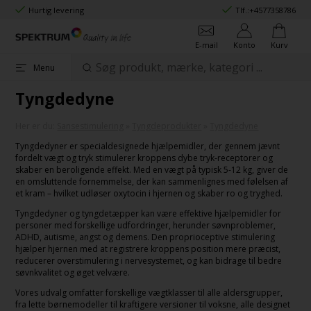
Hurtig levering
Tlf.:
+4577358786
E-mail
Konto
Kurv
Menu
Tyngdedyne
Her er du:
Sansestimulering
»
Tyngdeprodukter
»
Tyngdedyne
Tyngdedyner er specialdesignede hjælpemidler, der gennem jævnt
fordelt vægt og tryk stimulerer kroppens dybe tryk-receptorer og
skaber en beroligende effekt. Med en vægt på typisk 5-12 kg, giver de
en omsluttende fornemmelse, der kan sammenlignes med følelsen af
et kram – hvilket udløser oxytocin i hjernen og skaber ro og tryghed.
Tyngdedyner og tyngdetæpper kan være effektive hjælpemidler for
personer med forskellige udfordringer, herunder søvnproblemer,
ADHD, autisme, angst og demens. Den proprioceptive stimulering
hjælper hjernen med at registrere kroppens position mere præcist,
reducerer overstimulering i nervesystemet, og kan bidrage til bedre
søvnkvalitet og øget velvære.
Vores udvalg omfatter forskellige vægtklasser til alle aldersgrupper,
fra lette børnemodeller til kraftigere versioner til voksne, alle designet