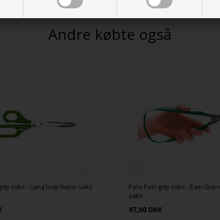
Andre købte også
grip saks - Lang loop højre-saks
Peta Easi-grip saks - Easi-Grip
saks
K
97,00 DKK