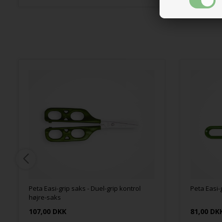
Peta Easi-grip saks - Duel-grip kontrol
Peta Easi-
højre-saks
107,00 DKK
81,00 DK