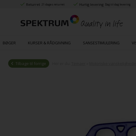
Returret
Hurtig levering
21 dages returret
Dag til dag levering
BØGER
KURSER & RÅDGIVNING
SANSESTIMULERING
VI
Tilbage til forrige
Her er du:
Temaer
»
Motoriske vanskelighede