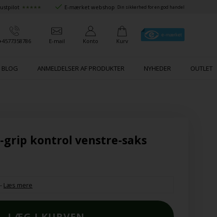
ustpilot
E-mærket webshop
★★★★★
Din sikkerhed for en god handel
+4577358786
E-mail
Konto
Kurv
BLOG
ANMELDELSER AF PRODUKTER
NYHEDER
OUTLET
l-grip kontrol venstre-saks
-
Læs mere