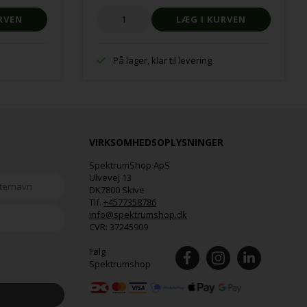
På lager, klar til levering
VIRKSOMHEDSOPLYSNINGER
SpektrumShop ApS
Ulvevej 13
DK7800 Skive
Tlf.
+4577358786
info@spektrumshop.dk
CVR:
37245909
Følg
Spektrumshop