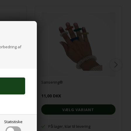
forbedring af
Sansering®
11,00 DKK
VÆLG VARIANT
Statistiske
På lager, klar til levering