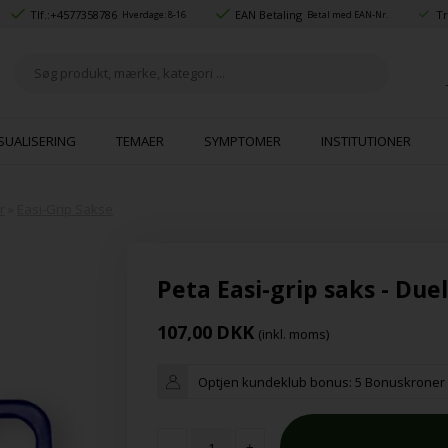
Tlf.:
+4577358786
EAN Betaling
Tr
Hverdage: 8-16
Betal med EAN-Nr.
SUALISERING
TEMAER
SYMPTOMER
INSTITUTIONER
r
»
Easi-Grip Sakse
Peta Easi-grip saks - Due
107,00
DKK
(inkl. moms)
Optjen kundeklub bonus:
5 Bonuskroner
-
+