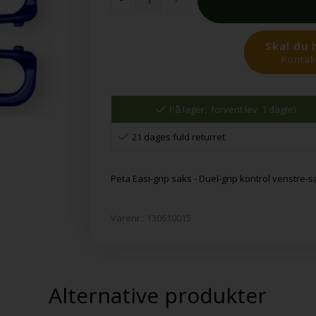
Skal du 
Kontakt
På lager,
forvent lev. 1 dag(e)
21 dages fuld returret
Peta Easi-grip saks - Duel-grip kontrol venstre-
Varenr.:
130610015
Alternative produkter