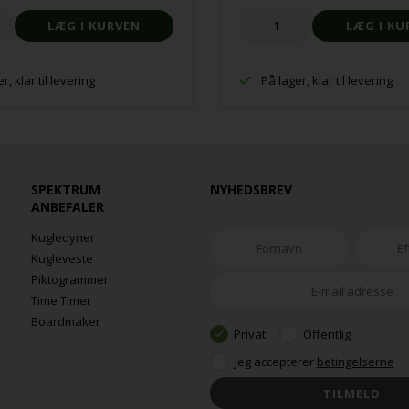
r, klar til levering
På lager, klar til levering
SPEKTRUM
NYHEDSBREV
ANBEFALER
Kugledyner
Kugleveste
Piktogrammer
Time Timer
Boardmaker
Privat
Offentlig
Jeg accepterer
betingelserne