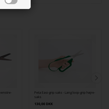
 venstre-
Peta Easi-grip saks - Lang loop-grip højre-
saks
130,00 DKK