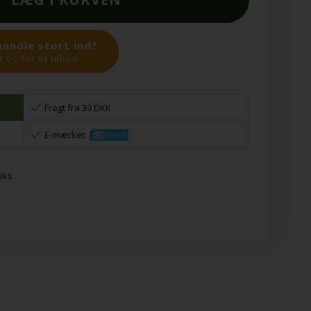
handle stort ind?
 os for et tilbud.
Fragt fra 39 DKK
E-mærket
saks