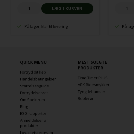
På lager, klar til levering
På lage
QUICK MENU
MEST SOLGTE
PRODUKTER
Fortryd dit køb
Time Timer PLUS
Handelsbetingelser
ARK Bidesmykker
Størrelsesguide
Tyngdebamser
Fortrydelsesret
Boblerør
Om Spektrum
Blog
ESG-rapporter
Anmeldelser af
produkter
Loyalitetsprogram