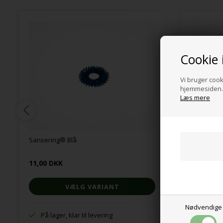
Cookie 
Vi bruger cooki
hjemmesiden. 
Læs mere
Sansering® Blå
Sansering
11,00 DKK
11,00 DK
VÆLG VARIANT
Nødvendige
På lager, klar til levering
På lage