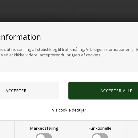
information
es til indsamling af statistik og til trafikmåling. Vi bruger informationen til 
Ved at klikke videre, accepterer du brugen af cookies.
® Sølvfarvet
Sansering® Guldfarvet
K
11,00 DKK
Vis cookie detaljer
VÆLG VARIANT
VÆLG VARIANT
Markedsføring
Funktionelle
r, klar til levering
På lager, klar til levering