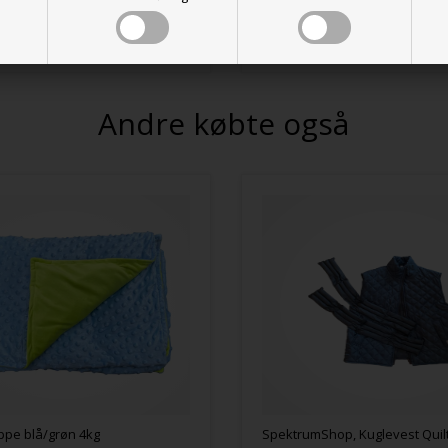
r, klar til levering
På lager, klar til levering
Andre købte også
pe blå/grøn 4kg
SpektrumShop, Kuglevest Quilt