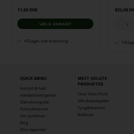
11,00 DKK
823,00 D
VÆLG VARIANT
På lager, klar til levering
På lage
QUICK MENU
MEST SOLGTE
PRODUKTER
Fortryd dit køb
Time Timer PLUS
Handelsbetingelser
ARK Bidesmykker
Størrelsesguide
Tyngdebamser
Fortrydelsesret
Boblerør
Om Spektrum
Blog
ESG-rapporter