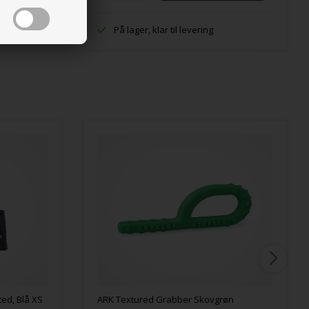
På lager, klar til levering
ed, Blå XS
ARK Textured Grabber Skovgrøn