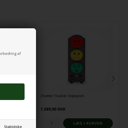
forbedring af
Chatter Tracker Støjspion
1.389,00 DKK
Statistiske