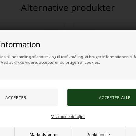
Alternative produkter
information
es til indsamling af statistik og til trafikmåling. Vi bruger informationen til 
Ved at klikke videre, accepterer du brugen af cookies.
pe grå 3kg
Tyngdetæppe pink/grå 4kg
KK
970,00 DKK
Vis cookie detaljer
Markedsføring
Funktionelle