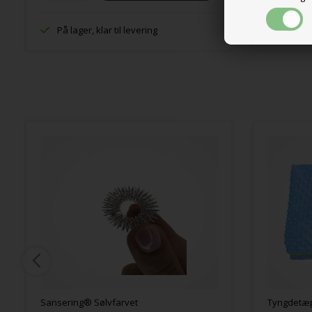
På lager, klar til levering
På lage
Sansering® Sølvfarvet
Tyngdetæp