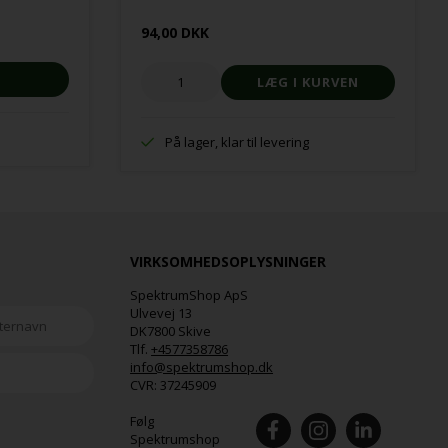
94,00 DKK
På lager, klar til levering
VIRKSOMHEDSOPLYSNINGER
SpektrumShop ApS
Ulvevej 13
DK7800 Skive
Tlf.
+4577358786
info@spektrumshop.dk
CVR:
37245909
Følg
Spektrumshop