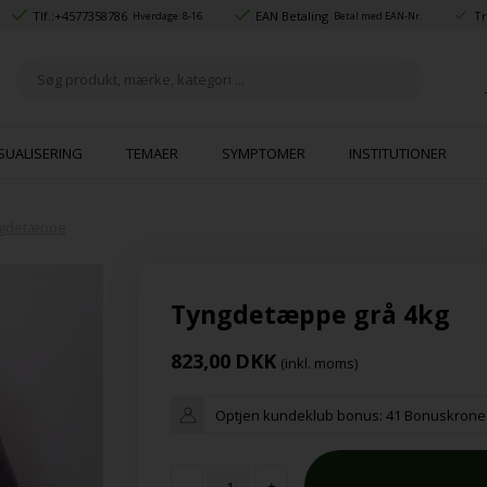
Tlf.:
+4577358786
EAN Betaling
Tr
Hverdage: 8-16
Betal med EAN-Nr.
SUALISERING
TEMAER
SYMPTOMER
INSTITUTIONER
gdetæppe
Tyngdetæppe grå 4kg
823,00
DKK
(inkl. moms)
Optjen kundeklub bonus:
41 Bonuskrone
-
+