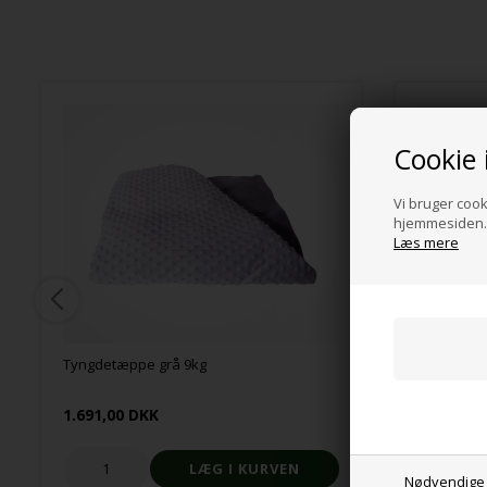
Cookie 
Vi bruger cooki
hjemmesiden. 
Læs mere
Tyngdetæppe grå 9kg
Tyngdetæp
1.691,00 DKK
676,00 D
Nødvendige