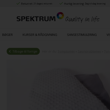
Returret
Hurtig levering
21 dages returret
Dag til dag levering
BØGER
KURSER & RÅDGIVNING
SANSESTIMULERING
VI
Tilbage til forrige
Her er du:
Symptomer
»
Søvnproblemer
»
Tyn