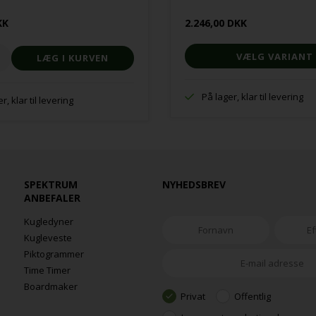
KK
2.246,00 DKK
VÆLG VARIANT
På lager, klar til levering
r, klar til levering
SPEKTRUM
NYHEDSBREV
ANBEFALER
Kugledyner
Kugleveste
Piktogrammer
Time Timer
Boardmaker
Privat
Offentlig