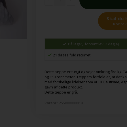
Skal du 
Kontakt
På lager,
forvent lev. 2 dag(e)
21 dages fuld returret
Dette tæppe er tungt og vejer omkring fire kg.
og 150 centimeter. Tæppets fordele er, at det k
med forskellige lidelser som ADHD, autisme, As
gavn af dette produkt.
Dette tæppe er grå.
Varenr.:
255000000018