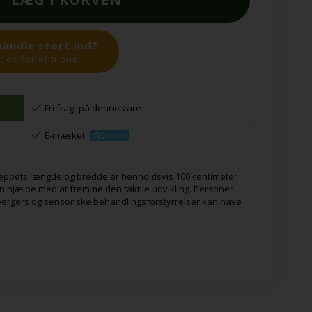
handle stort ind?
 os for et tilbud.
Fri fragt på denne vare
E-mærket
 Tæppets længde og bredde er henholdsvis 100 centimeter
an hjælpe med at fremme den taktile udvikling. Personer
pergers og sensoriske behandlingsforstyrrelser kan have