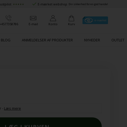
ustpilot
E-mærket webshop
★★★★★
Din sikkerhed for en god handel
+4577358786
E-mail
Konto
Kurv
BLOG
ANMELDELSER AF PRODUKTER
NYHEDER
OUTLET
r
-
Læs mere