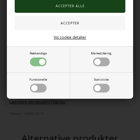
Navnet inmu står for “interaktiv musik”.
Rør ved inmu‘en og musikken vågner. Læg den fra dig og den
stopper efter et kort øjeblik. Ingen forvirrende knapper –
fjernbetjeninger eller apps er nødvendigt. Med inmu‘en har du et
elektronisk sanseredskab, som du kan spille smuk musik med uden
Vis cookie detaljer
nogen forudgående erfaringer. Et redskab selv svage og kognitivt
udfordrede kan bruge.
Nødvendige
Markedsføring
BOKSEN
Nem at bære
5 ports USB lader inkluderet
Måler: L:34 B:23 H:25 cm
Vægt: 2,75kg
Funktionelle
Statistiske
Læs mere om inmuRELAX her
Læs mere om inmuDANCE her
Læs mere om inmuJOY her
Læs mere om inmuRHYTHM her
Varenr.:
440610018
Alternative produkter