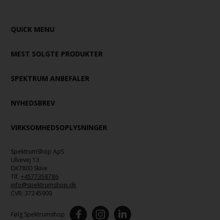
QUICK MENU
MEST SOLGTE PRODUKTER
SPEKTRUM ANBEFALER
NYHEDSBREV
VIRKSOMHEDSOPLYSNINGER
SpektrumShop ApS
Ulvevej 13
DK7800 Skive
Tlf.
+4577358786
info@spektrumshop.dk
CVR:
37245909
Følg Spektrumshop