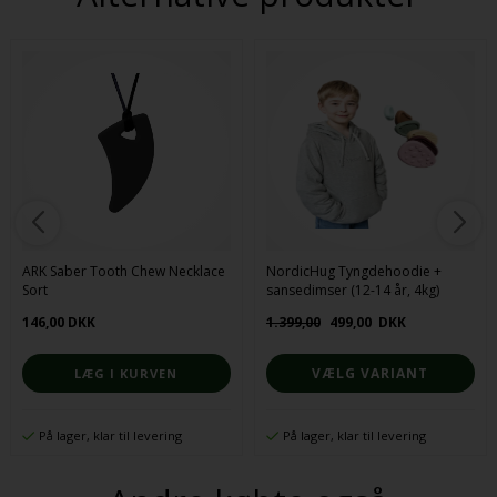
ARK Saber Tooth Chew Necklace
NordicHug Tyngdehoodie +
Sort
sansedimser (12-14 år, 4kg)
146,00 DKK
1.399,00
499,00
DKK
VÆLG VARIANT
På lager, klar til levering
På lager, klar til levering