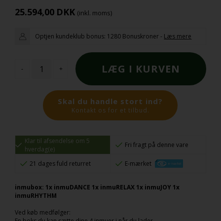
25.594,00
DKK
(inkl. moms)
Optjen kundeklub bonus:
1280 Bonuskroner
-
Læs mere
-
+
Skal du handle stort ind?
Kontakt os for et tilbud.
Klar til afsendelse om 5
Fri fragt på denne vare
hverdag(e)
21 dages fuld returret
E-mærket
inmubox: 1x inmuDANCE 1x inmuRELAX 1x inmuJOY 1x
inmuRHYTHM
Ved køb medfølger:
En boks du kan sætte dine 4 inmuer i når du lader.