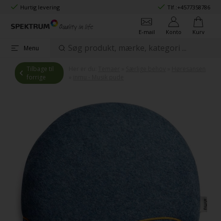
Hurtig levering
Tlf.:
+4577358786
E-mail
Konto
Kurv
Menu
Tilbage til
Her er du:
Temaer
»
Særlige behov
»
Høresansen
forrige
»
inmu - Musik pude