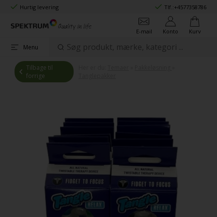
Hurtig levering
Tlf.:
+4577358786
E-mail
Konto
Kurv
Menu
Tilbage til
Her er du:
Temaer
»
Pakkeløsning
»
forrige
Tanglepakker