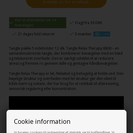
Kontakt os for et tilbud.
Klar til afsendelse om 14
Fragt fra 39 DKK
hverdag(e)
21 dages fuld returret
E-mærket
Tangle pakke 5 indeholder 12 stk. Tangle Relax Therapy 8800 – en
sansestimulerende tangle, der kombinerer bevægelse med en blød
og tekstureret overflade. Den er særligt udviklet til at reducere
stress og fremme ro gennem stille og gentagne håndbevægelser.
Tangle Relax Therapy er let, fleksibel og behagelig at holde ved. Den
bøjelige struktur og overfladen med let struktur gør den ideel til
både børn og voksne, der har brug for et redskab til afstressning,
sensorisk regulering eller koncentration.
Cookie information
Vi bruger cookies til indsamling af statistik og til trafikmåling. Vi