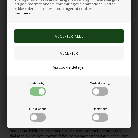
bruger informationen til forbedring af hjemmesiden. Ved at
klikke videre, accepterer du brugen af cookies.
Læs mere
Vis cookie detaljer
Tangles som disse anvendes ofte til:
at mindske stress og uro
at give hænderne noget at lave under ventetid eller koncentration
at støtte sanseintegration og taktil bearbejdning
Nødvendige
Markedsføring
Normalprisen pr. stk. er 99kr., hvilket svarer til en samlet pris på
1.188 kr. Ved køb af denne pakke med 12 stk. betaler du kun 999 kr.
– en besparelse på 189 kr.
Funktionelle
Statistiske
Pakken er ideel til institutioner og arbejdspladser, hvor flere har
glæde af et sansestimulerende og beroligende redskab.
Denne model finde i to farver, hvis man ønsker en bestemt farve,
skal man skrive det i "notat" feltet, som I finder når I går til check-out