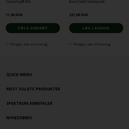
Sansering® Blå
Rund taktil siddepude
11,00 DKK
221,00 DKK
VÆLG VARIANT
På lager, klar til levering
På lager, klar til levering
QUICK MENU
MEST SOLGTE PRODUKTER
SPEKTRUM ANBEFALER
NYHEDSBREV