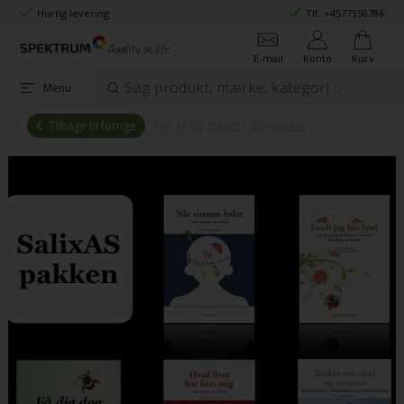
Hurtig levering
Tlf.:
+4577358786
E-mail
Konto
Kurv
Menu
Tilbage til forrige
Her er du:
Bøger
»
Bogpakker