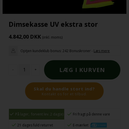
Dimsekasse UV ekstra stor
4.842,00
DKK
(inkl. moms)
Optjen kundeklub bonus:
242 Bonuskroner
-
Læs mere
-
+
Skal du handle stort ind?
Kontakt os for et tilbud.
På lager,
forvent lev. 2 dag(e)
Fri fragt på denne vare
21 dages fuld returret
E-mærket