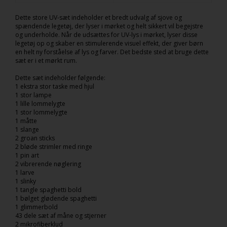
Dette store UV-sæt indeholder et bredt udvalg af sjove og
spændende legetøj, der lyser i mørket og helt sikkert vil begejstre
og underholde. Når de udsættes for UV-lys i mørket, lyser disse
legetøj op og skaber en stimulerende visuel effekt, der giver børn
en helt ny forståelse af lys og farver. Det bedste sted at bruge dette
sæt er i et mørkt rum.
Dette sæt indeholder følgende:
1 ekstra stor taske med hjul
1 stor lampe
1 lille lommelygte
1 stor lommelygte
1 måtte
1 slange
2 groan sticks
2 bløde strimler med ringe
1 pin art
2 vibrerende nøglering
1 larve
1 slinky
1 tangle spaghetti bold
1 bølget glødende spaghetti
1 glimmerbold
43 dele sæt af måne og stjerner
2 mikrofiberklud