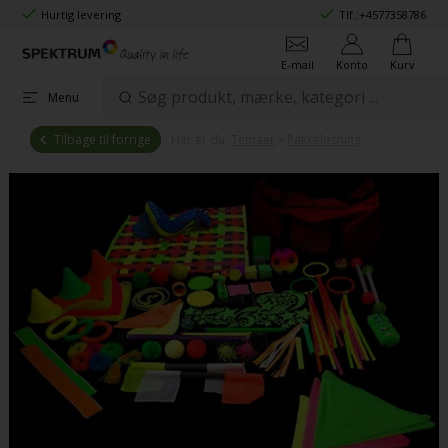
Hurtig levering
Tlf.:
+4577358786
E-mail
Konto
Kurv
Menu
Tilbage til forrige
Her er du:
Temaer
»
Pakkeløsning