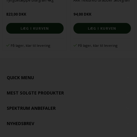
Tyngdetæppe blå/grøn 4kg
ARK Textured Grabber Skovgrøn
823,00 DKK
94,00 DKK
På lager, klar til levering
På lager, klar til levering
QUICK MENU
MEST SOLGTE PRODUKTER
SPEKTRUM ANBEFALER
NYHEDSBREV