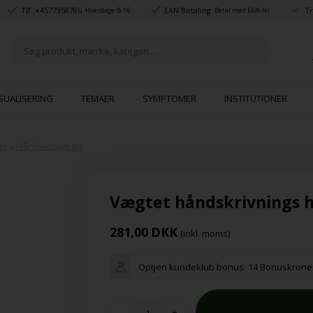
Tlf.:
+4577358786
EAN Betaling
Tr
Hverdage: 8-16
Betal med EAN-Nr.
SUALISERING
TEMAER
SYMPTOMER
INSTITUTIONER
er
»
Håndledsvægte
Vægtet håndskrivnings h
281,00
DKK
(inkl. moms)
Optjen kundeklub bonus:
14 Bonuskrone
-
+