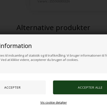
Varenr.:
255000000326
Alternative produkter
information
es til indsamling af statistik og til trafikmåling. Vi bruger informationen til 
Ved at klikke videre, accepterer du brugen af cookies.
umørmåleren A3 plakat med 16
Sansering®
Vis cookie detaljer