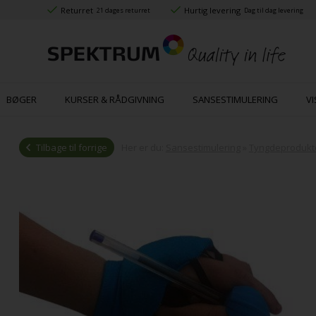
Returret
Hurtig levering
21 dages returret
Dag til dag levering
BØGER
KURSER & RÅDGIVNING
SANSESTIMULERING
VI
Tilbage til forrige
Her er du:
Sansestimulering
»
Tyngdeprodukt