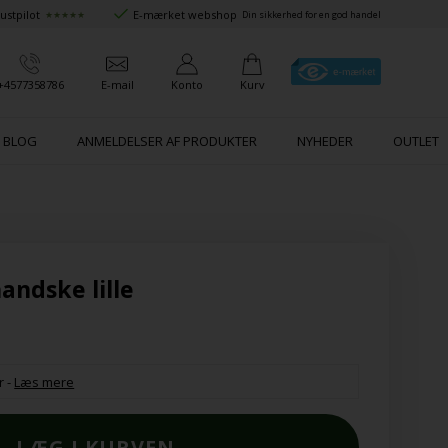
ustpilot
E-mærket webshop
★★★★★
Din sikkerhed for en god handel
+4577358786
E-mail
Konto
Kurv
BLOG
ANMELDELSER AF PRODUKTER
NYHEDER
OUTLET
andske lille
r
-
Læs mere