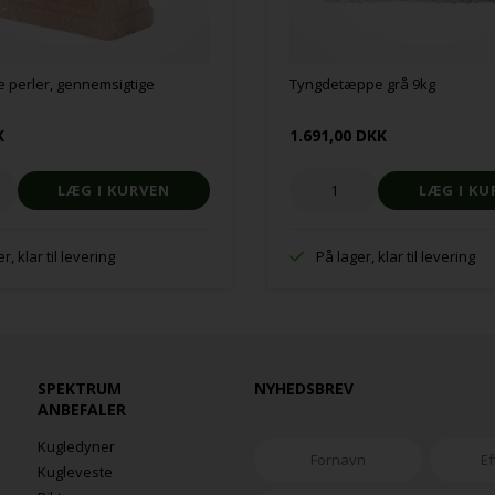
 perler, gennemsigtige
Tyngdetæppe grå 9kg
K
1.691,00 DKK
r, klar til levering
På lager, klar til levering
SPEKTRUM
NYHEDSBREV
ANBEFALER
Kugledyner
Kugleveste