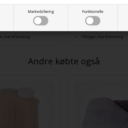
KK
11,00 DKK
Markedsføring
Funktionelle
VÆLG VARIANT
VÆLG VARIANT
r, klar til levering
På lager, klar til levering
Andre købte også