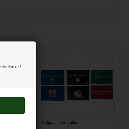
forbedring af
MitSignal - Kort pakke