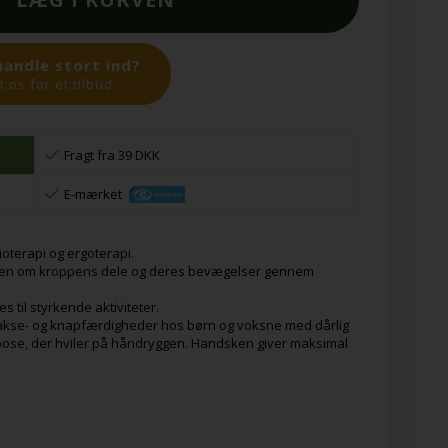
handle stort ind?
 os for et tilbud.
Fragt fra 39 DKK
E-mærket
oterapi og ergoterapi.
heden om kroppens dele og deres bevægelser gennem
 til styrkende aktiviteter.
sakse- og knapfærdigheder hos børn og voksne med dårlig
ose, der hviler på håndryggen. Handsken giver maksimal