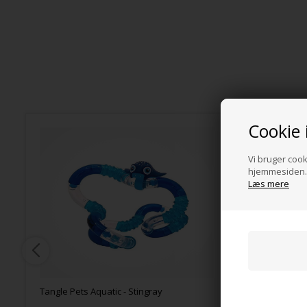
Cookie 
Vi bruger cooki
hjemmesiden. 
Læs mere
Tangle Pets Aquatic - Stingray
Face:it H
følelser