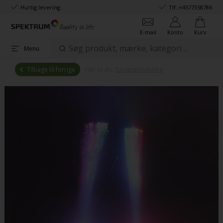
Hurtig levering
Tlf.:
+4577358786
E-mail
Konto
Kurv
Menu
Tilbage til forrige
Her er du:
Sansestimulering