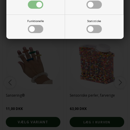
Alternative produkter
Funktionelle
Statistiske
Sansering®
Sensoriske perler, farverige
11,00 DKK
63,00 DKK
VÆLG VARIANT