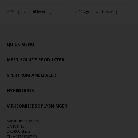
På lager, klar til levering
På lager, klar til levering
QUICK MENU
MEST SOLGTE PRODUKTER
SPEKTRUM ANBEFALER
NYHEDSBREV
VIRKSOMHEDSOPLYSNINGER
SpektrumShop ApS
Ulvevej 13
DK7800 Skive
Tlf.
+4577358786