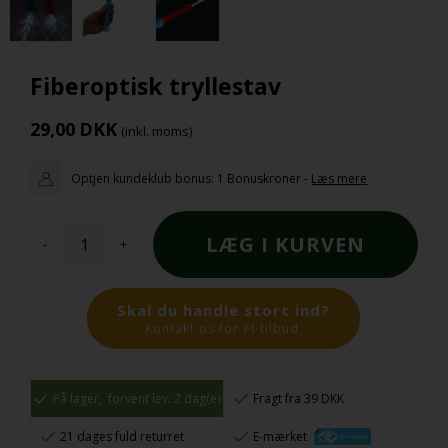
Fiberoptisk tryllestav
29,00
DKK
(inkl. moms)
Optjen kundeklub bonus:
1 Bonuskroner
-
Læs mere
-
+
Skal du handle stort ind?
Kontakt os for et tilbud.
På lager,
forvent lev. 2 dag(e)
Fragt fra 39 DKK
21 dages fuld returret
E-mærket