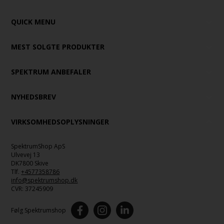
QUICK MENU
MEST SOLGTE PRODUKTER
SPEKTRUM ANBEFALER
NYHEDSBREV
VIRKSOMHEDSOPLYSNINGER
SpektrumShop ApS
Ulvevej 13
DK7800 Skive
Tlf.
+4577358786
info@spektrumshop.dk
CVR:
37245909
Følg Spektrumshop