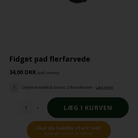
Fidget pad flerfarvede
34,00
DKK
(inkl. moms)
Optjen kundeklub bonus:
2 Bonuskroner
-
Læs mere
-
+
Skal du handle stort ind?
Kontakt os for et tilbud.