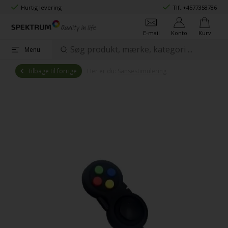
Hurtig levering
Tlf.:
+4577358786
E-mail
Konto
Kurv
Menu
Tilbage til forrige
Her er du:
Sansestimulering