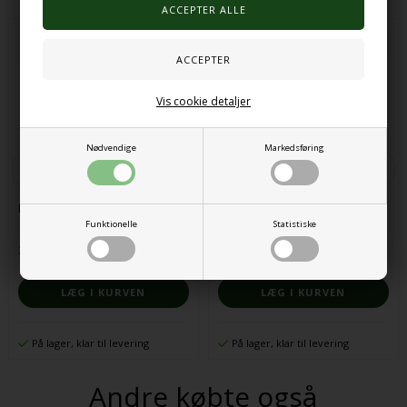
Vis cookie detaljer
Nødvendige
Markedsføring
Fidget pad rød
Teksturerede squeeze former
Funktionelle
Statistiske
34,00 DKK
149,00 DKK
På lager, klar til levering
På lager, klar til levering
Andre købte også