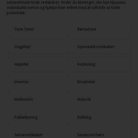
sansestimulerende redskaber, finder du løsninger, der kan tilpasses
individuelle behov og hjælpe hver enkelt med at udfolde sit fulde
potentiale.
Time Timer
Børnehave
Dagpleje
Gymnastik redskaber
Højtider
Indskoling
Inventar
Kreativitet
Mellemtrin
Motorik
Pakkeløsning
Rolleleg
Sanseredskaber
Sanserum børn