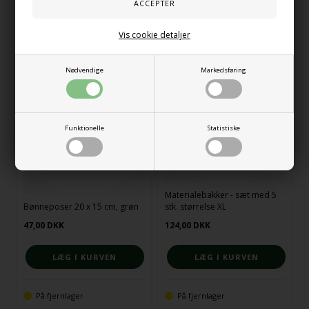
På lager
På fjernlager
Vis cookie detaljer
Nødvendige
Markedsføring
Funktionelle
Statistiske
Materialebakker - sæt med 5
Bønneposer 20 x 15 cm, grøn
stk. størrelse XL
47,00
DKK
124,00
DKK
På fjernlager
På fjernlager