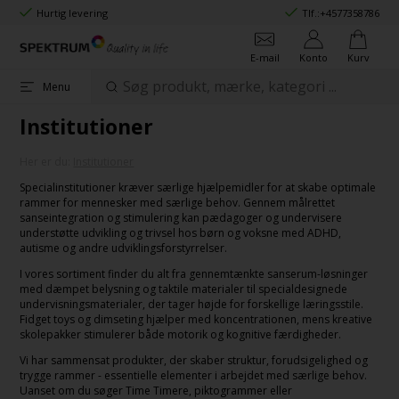
Hurtig levering
Tlf.:
+4577358786
E-mail
Konto
Kurv
Menu
Institutioner
Her er du:
Institutioner
Specialinstitutioner kræver særlige hjælpemidler for at skabe optimale
rammer for mennesker med særlige behov. Gennem målrettet
sanseintegration og stimulering kan pædagoger og undervisere
understøtte udvikling og trivsel hos børn og voksne med ADHD,
autisme og andre udviklingsforstyrrelser.
I vores sortiment finder du alt fra gennemtænkte sanserum-løsninger
med dæmpet belysning og taktile materialer til specialdesignede
undervisningsmaterialer, der tager højde for forskellige læringsstile.
Fidget toys og dimseting hjælper med koncentrationen, mens kreative
skolepakker stimulerer både motorik og kognitive færdigheder.
Vi har sammensat produkter, der skaber struktur, forudsigelighed og
trygge rammer - essentielle elementer i arbejdet med særlige behov.
Uanset om du søger Time Timere, piktogrammer eller