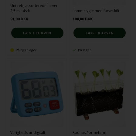
Uni-reb, assorterede farver
2,5 m - 4stk
Lommelygte med farveskift
91,00
DKK
108,00
DKK
På fjernlager
På lager
Varigheds-ur digitalt
Rodhus / ormefarm