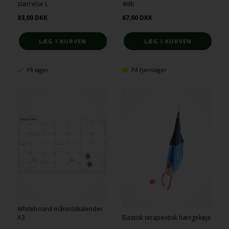
størrelse L
4stk
83,00
DKK
67,00
DKK
På lager
På fjernlager
Whiteboard månedskalender
A3
Elastisk terapeutisk hængekøje