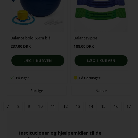
Balance bold 65cm blå
Balancevippe
237,00
DKK
188,00
DKK
På lager
På fjernlager
Forrige
Næste
7
8
9
10
11
12
13
14
15
16
17
Institutioner og hjælpemidler til de