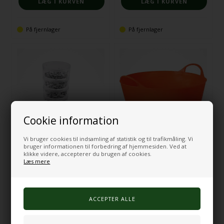
På fjernlager
På fjernlager
Cookie information
Vi bruger cookies til indsamling af statistik og til trafikmåling. Vi
bruger informationen til forbedring af hjemmesiden. Ved at
klikke videre, accepterer du brugen af cookies.
Læs mere
500 sorte og hvide øjne i
forskellige størrelser
Balje 26 L - Høj
102,00
DKK
162,00
DKK