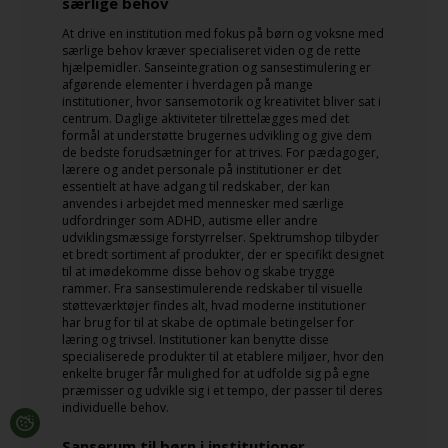
særlige behov
At drive en institution med fokus på børn og voksne med
særlige behov kræver specialiseret viden og de rette
hjælpemidler. Sanseintegration og sansestimulering er
afgørende elementer i hverdagen på mange
institutioner, hvor sansemotorik og kreativitet bliver sat i
centrum. Daglige aktiviteter tilrettelægges med det
formål at understøtte brugernes udvikling og give dem
de bedste forudsætninger for at trives. For pædagoger,
lærere og andet personale på institutioner er det
essentielt at have adgang til redskaber, der kan
anvendes i arbejdet med mennesker med særlige
udfordringer som ADHD, autisme eller andre
udviklingsmæssige forstyrrelser. Spektrumshop tilbyder
et bredt sortiment af produkter, der er specifikt designet
til at imødekomme disse behov og skabe trygge
rammer. Fra sansestimulerende redskaber til visuelle
støtteværktøjer findes alt, hvad moderne institutioner
har brug for til at skabe de optimale betingelser for
læring og trivsel. Institutioner kan benytte disse
specialiserede produkter til at etablere miljøer, hvor den
enkelte bruger får mulighed for at udfolde sig på egne
præmisser og udvikle sig i et tempo, der passer til deres
individuelle behov.
Sanserum til børn i institutioner