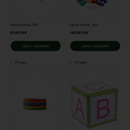
Væveramme, lille
Væveramme, stor
95,00
DKK
166,00
DKK
På lager
På lager