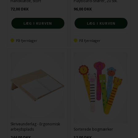
Håndklæde, stort
Playboard-snører, 20 stk.
72,00
DKK
96,00
DKK
På fjernlager
På fjernlager
Skriveunderlag - Ergonomisk
arbejdsplads
Sorterede bogmærker
244,00
DKK
12,00
DKK