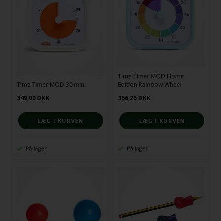
Time Timer MOD Home
Time Timer MOD 30 min
Edition Rainbow Wheel
349,00
DKK
356,25
DKK
På lager
På lager