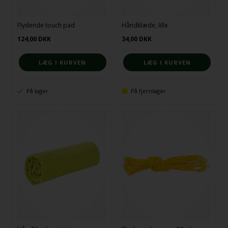
Flydende touch pad
Håndklæde, lille
124,00
DKK
34,00
DKK
På lager
På fjernlager