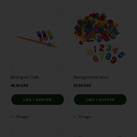
Skrivegreb 10stk
Skumgummital store
40,00
DKK
29,00
DKK
På lager
På lager