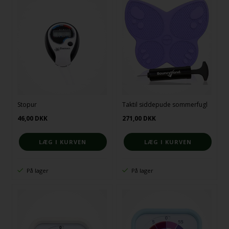
Stopur
Taktil siddepude sommerfugl
46,00
DKK
271,00
DKK
På lager
På lager