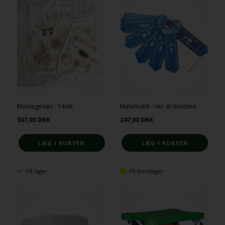
Massagesæt - 14stk
Matematik - lær at dividere
507,00
DKK
247,00
DKK
På lager
På fjernlager