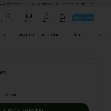
ustpilot
E-mærket webshop
★★★★★
Din sikkerhed for en god handel
+4577358786
E-mail
Konto
Kurv
BLOG
ANMELDELSER AF PRODUKTER
NYHEDER
OUTLET
øn
r
-
Læs mere