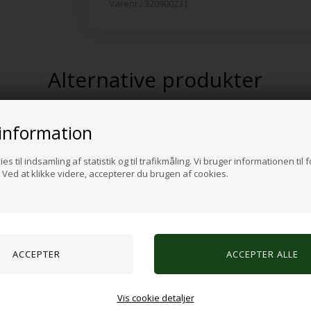
Varenr.:
320900231
Alternative produkter
information
es til indsamling af statistik og til trafikmåling. Vi bruger informationen til 
Ved at klikke videre, accepterer du brugen af cookies.
e 16stk
Sensoriske perler, farverige
Vis cookie detaljer