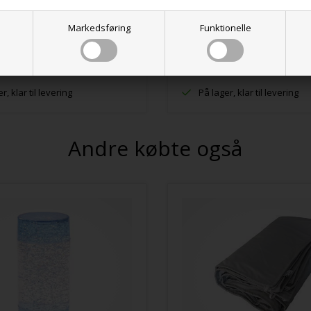
KK
63,00 DKK
Markedsføring
Funktionelle
r, klar til levering
På lager, klar til levering
Andre købte også