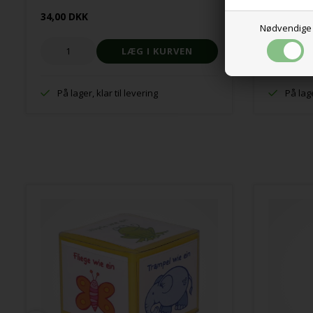
34,00 DKK
473,00 D
Nødvendige
På lager, klar til levering
På lage