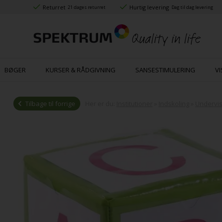
Returret
Hurtig levering
21 dages returret
Dag til dag levering
BØGER
KURSER & RÅDGIVNING
SANSESTIMULERING
VI
Tilbage til forrige
Her er du:
Institutioner
»
Indskoling
»
Undervis