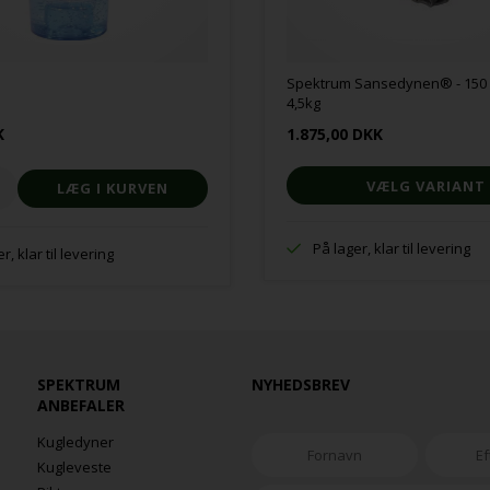
Spektrum Sansedynen® - 150 
4,5kg
K
1.875,00 DKK
VÆLG VARIANT
På lager, klar til levering
r, klar til levering
SPEKTRUM
NYHEDSBREV
ANBEFALER
Kugledyner
Kugleveste