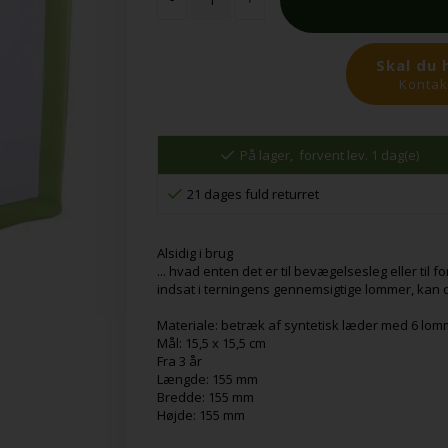
Skal du 
Kontakt
På lager,
forvent lev. 1 dag(e)
21 dages fuld returret
Alsidig i brug
... hvad enten det er til bevægelsesleg eller til 
indsat i terningens gennemsigtige lommer, ka
Materiale: betræk af syntetisk læder med 6 lom
Mål: 15,5 x 15,5 cm
Fra 3 år
Længde: 155 mm
Bredde: 155 mm
Højde: 155 mm