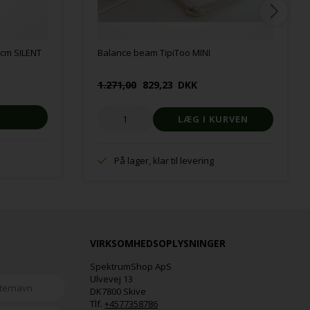
cm SILENT
Balance beam TipiToo MINI
1.271,00
829,23
DKK
På lager, klar til levering
VIRKSOMHEDSOPLYSNINGER
SpektrumShop ApS
Ulvevej 13
DK7800 Skive
Tlf.
+4577358786