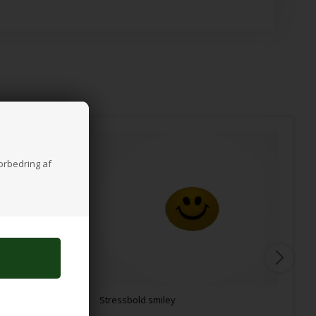
forbedring af
Stressbold smiley