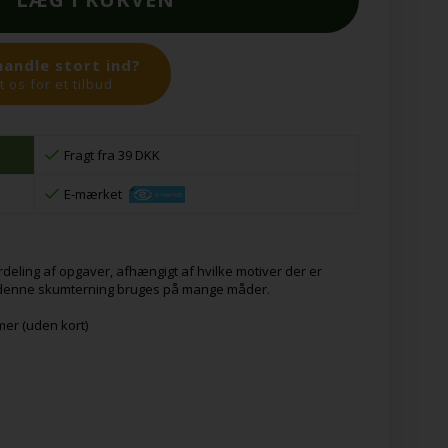
handle stort ind?
 os for et tilbud.
Fragt fra 39 DKK
E-mærket
fordeling af opgaver, afhængigt af hvilke motiver der er
n denne skumterning bruges på mange måder.
mer (uden kort)