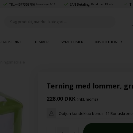
Tlf.:
+4577358786
EAN Betaling
Tr
Hverdage: 8-16
Betal med EAN-Nr.
SUALISERING
TEMAER
SYMPTOMER
INSTITUTIONER
ningsmatriale
Terning med lommer, gr
228,00
DKK
(inkl. moms)
Optjen kundeklub bonus:
11 Bonuskrone
-
+