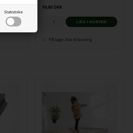
10,00 DKK
Statistiske
På lager, klar til levering