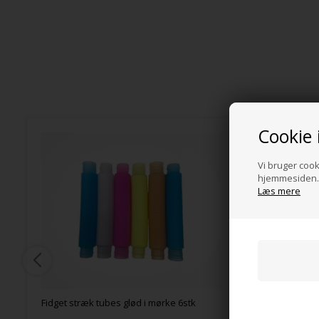
Cookie 
Vi bruger cooki
hjemmesiden. 
Læs mere
Fidget stræk tubes glød i mørke 6stk
Fidgetkass