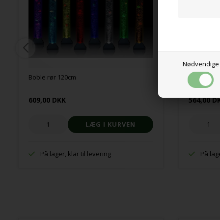
Nødvendige
Boble rør 120cm
Farveskif
609,00 DKK
564,00 D
På lager, klar til levering
På lage