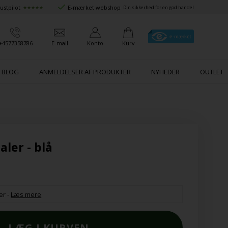
ustpilot
E-mærket webshop
★★★★★
Din sikkerhed for en god handel
+4577358786
E-mail
Konto
Kurv
BLOG
ANMELDELSER AF PRODUKTER
NYHEDER
OUTLET
ler - blå
er
-
Læs mere