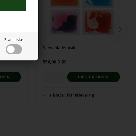
Statistiske
Sanseplader 4stk
556,00 DKK
På lager, klar til levering