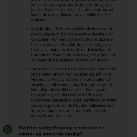
koncentration og opmærksomhed. Timeglas er
ideelle til pauser og rolige stunder, hvor barnet
kan finde ro og fokusere på det enkle visuelle
mønster.
Kooshbolde:
de bløde og fleksible kooshbolde
fra Eduplay giver barnet en taktil oplevelse. Når
de trykker, klemmer og triller boldene, aktiveres
barnets følesans. Kooshboldene er oplagte til
både afslapning og aktivitet, da de kan hjælpe
børnene med at håndtere uro og stress gennem
gentagende bevægelser og beroligende tryk.
Sanserør:
Sanserør fra Eduplay er fyldt med små
kugler eller væsker, der bevæger sig, når røret
vendes, hvilket giver barnet en kombination af
visuel og auditiv stimulering. Når barnet ser og
lytter til perlerne eller væsken, der langsomt
bevæger sig, kan det fremme både ro og
fordybelse. Sanserør er også perfekte til at støtte
sanseintegration, da de tilbyder multisensoriske
input, der hjælper barnet med at bearbejde
indtryk fra omgivelserne.
Hvorfor vælge Eduplay produkter til
sanse- og motorisk læring?