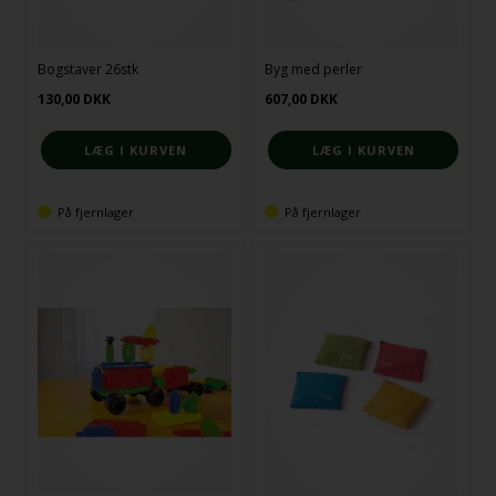
Bogstaver 26stk
Byg med perler
130,00
DKK
607,00
DKK
På fjernlager
På fjernlager