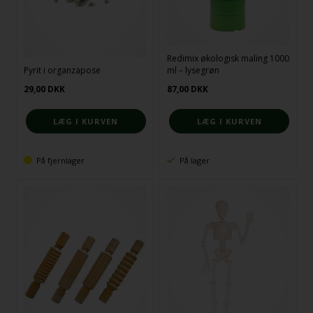
Redimix økologisk maling 1000
Pyrit i organzapose
ml – lysegrøn
29,00
DKK
87,00
DKK
På fjernlager
På lager