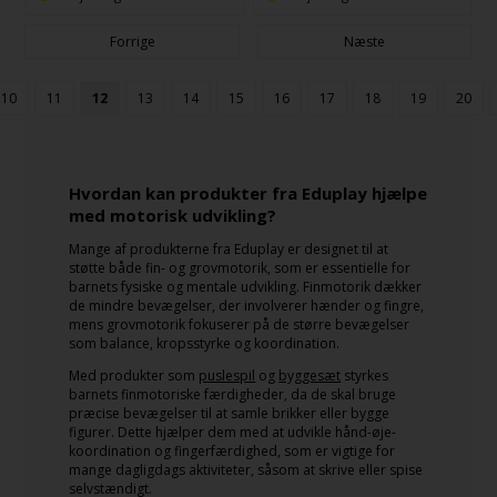
Forrige
Næste
10
11
12
13
14
15
16
17
18
19
20
Hvordan kan produkter fra Eduplay hjælpe
med motorisk udvikling?
Mange af produkterne fra Eduplay er designet til at
støtte både fin- og grovmotorik, som er essentielle for
barnets fysiske og mentale udvikling. Finmotorik dækker
de mindre bevægelser, der involverer hænder og fingre,
mens grovmotorik fokuserer på de større bevægelser
som balance, kropsstyrke og koordination.
Med produkter som
puslespil
og
byggesæt
styrkes
barnets finmotoriske færdigheder, da de skal bruge
præcise bevægelser til at samle brikker eller bygge
figurer. Dette hjælper dem med at udvikle hånd-øje-
koordination og fingerfærdighed, som er vigtige for
mange dagligdags aktiviteter, såsom at skrive eller spise
selvstændigt.