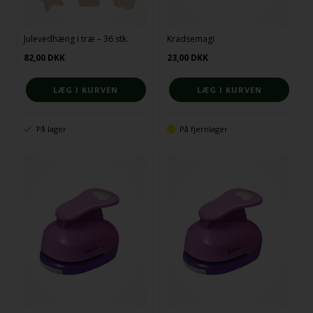
Julevedhæng i træ – 36 stk.
Kradsemagi
82,00
DKK
23,00
DKK
På lager
På fjernlager