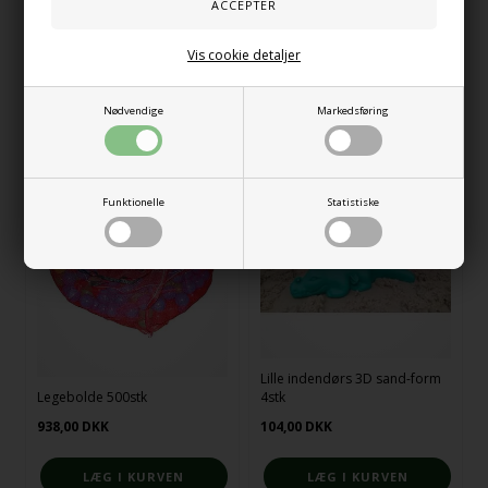
Vis cookie detaljer
På lager
På lager
Nødvendige
Markedsføring
Funktionelle
Statistiske
Lille indendørs 3D sand-form
Legebolde 500stk
4stk
938,00
DKK
104,00
DKK