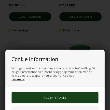
121,00
DKK
147,00
DKK
På fjernlager
På fjernlager
Cookie information
Vi bruger cookies til indsamling af statistik og til trafikmåling. Vi
bruger informationen til forbedring af hjemmesiden. Ved at
klikke videre, accepterer du brugen af cookies.
Læs mere
Kæmpe stempelpude lilla
Kæmpe timeglas 30 min grøn
39,00
DKK
405,00
DKK