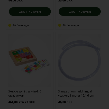
44,00
DKK
33,00
DKK
På fjernlager
På fjernlager
Skubbespil i træ – inkl. 6
Slange til omhældning af
opgavekort
væsker, 1 meter 12/16 cm
461,00
206,73
DKK
46,00
DKK