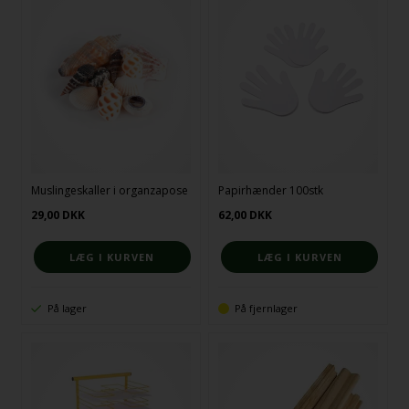
Muslingeskaller i organzapose
Papirhænder 100stk
29,00
DKK
62,00
DKK
På lager
På fjernlager