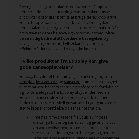
Bevægelseslege og balanceredskaber fra Eduplay er
derimod ideelle til at udvikle grovmotorikken. Disse
produkter opfordrer børn til at bruge deres krop aktivt
ved at hoppe, balancere eller kravle, hvilket styrker
deres balanceevne og generelle kropskoordination. Når
børn træner deres balance og kropsbevidsthed, bliver
de samtidig bedre til at koordinere bevægelser og
navigere i omgivelserne, hvilket kan have positive
effekter på deres selvtillid og fysiske kontrol.
Hvilke produkter fra Eduplay kan give
gode sanseoplevelser?
Eduplay tilbyder et bredt udvalg af sanselegetøj som
timeglas
,
kooshbolde
og
sanserør
, som alle er designet
til at stimulere barnets sanser og opfordre til fordybelse
og ro. Sanselegetøj fra Eduplay tilbyder dermed en
verden af sanseoplevelser, som hjælper børn med at
finde ro, udforske forskellige sanseindtryk og udvikle en
større kropslig forståelse og sanseintegration.
Timeglas
: timeglassene fra Eduplay findes i
forskellige farver og størrelser og giver en visuel
sanseoplevelse, hvor barnet kan følge sandet
eller væsken, der langsomt bevæger sig nedad.
Dette kan skabe en beroligende effekt og fremme