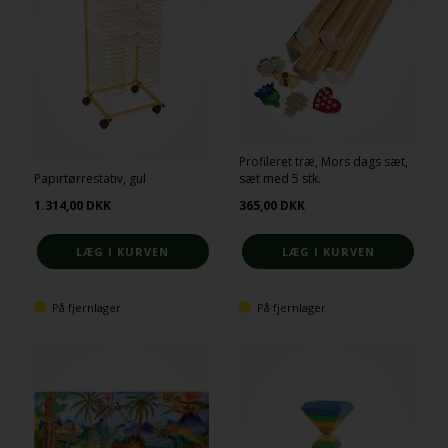
Profileret træ, Mors dags sæt,
Papirtørrestativ, gul
sæt med 5 stk.
1.314,00
DKK
365,00
DKK
På fjernlager
På fjernlager