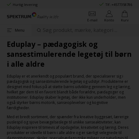
Hurtig levering
Tlf.:
+4577358786
E-mail
Konto
Kurv
Menu
Eduplay – pædagogisk og
sansestimulerende legetøj til børn
i alle aldre
Eduplay er et anerkendt og populært brand, der specialiserer sig i
pædagogisk og sansestimulerende legetøj og udstyr. Produkterne er
designet med fokus på at støtte børns udvikling gennem leg og læring,
hvilket gør dem til en favorit blandt både forældre, pædagoger og
institutioner. Eduplay skaber legetøj, der ikke kun underholder, men
også styrker børns motorik, sanseoplevelser og kognitive
færdigheder.
Med et bredt sortiment, der spænder fra kreative byggesæt, lærerige
puslespil og sjove bevægelseslege til unikke sanseaktiviteter, kan
Eduplay inspirere til timevis af opdagelse, kreativitet og læring. Deres
produkter er ideelle til børn i alle aldre og er særligt velegnede til
daginstitutioner, skoler, specialpædagogiske miljøer og naturligvis til