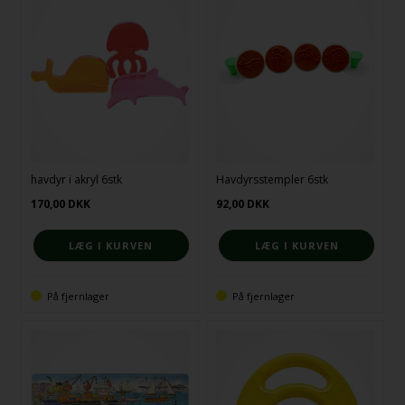
havdyr i akryl 6stk
Havdyrsstempler 6stk
170,00
DKK
92,00
DKK
På fjernlager
På fjernlager