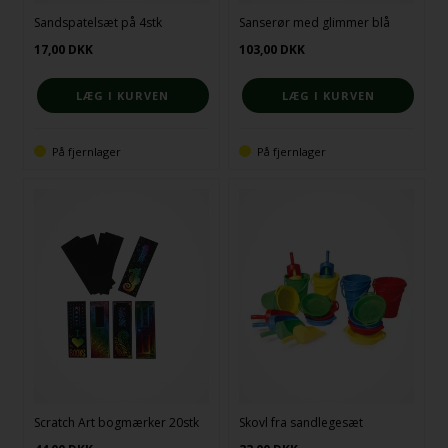
Sandspatelsæt på 4stk
Sanserør med glimmer blå
17,00
DKK
103,00
DKK
På fjernlager
På fjernlager
Scratch Art bogmærker 20stk
Skovl fra sandlegesæt