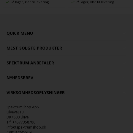
På lager, klar til levering
På lager, klar til levering
QUICK MENU
MEST SOLGTE PRODUKTER
SPEKTRUM ANBEFALER
NYHEDSBREV
VIRKSOMHEDSOPLYSNINGER
SpektrumShop ApS
Ulvevej 13
DK7800 Skive
Tlf.
+4577358786
info@spektrumshop.dk
CVR:
37245909