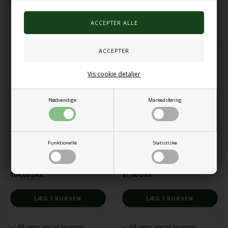
Alternative produkter
Vis cookie detaljer
Nødvendige
Markedsføring
Funktionelle
Statistiske
Timeglas med væske 3stk
Timeglas 3 min
104,00 DKK
81,00 DKK
På lager, klar til levering
På lager, klar til levering