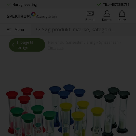
Hurtig levering
Tlf.:
+4577358786
E-mail
Konto
Kurv
Menu
Tilbage til
Her er du:
Sansestimulering
»
Synssansen
»
forrige
Timeglas