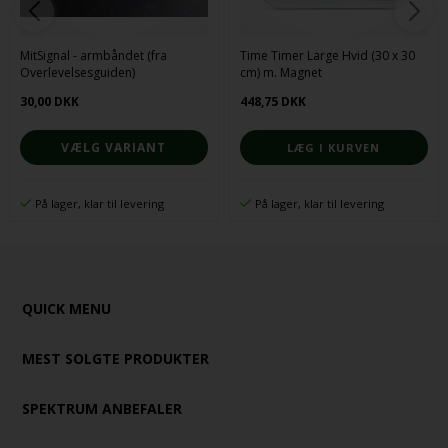
MitSignal - armbåndet (fra
Time Timer Large Hvid (30 x 30
Overlevelsesguiden)
cm) m. Magnet
30,00 DKK
448,75 DKK
VÆLG VARIANT
På lager, klar til levering
På lager, klar til levering
QUICK MENU
MEST SOLGTE PRODUKTER
SPEKTRUM ANBEFALER