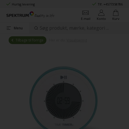
Hurtig levering
Tlf.:
+4577358786
E-mail
Konto
Kurv
Menu
Tilbage til forrige
Her er du:
Visualisering