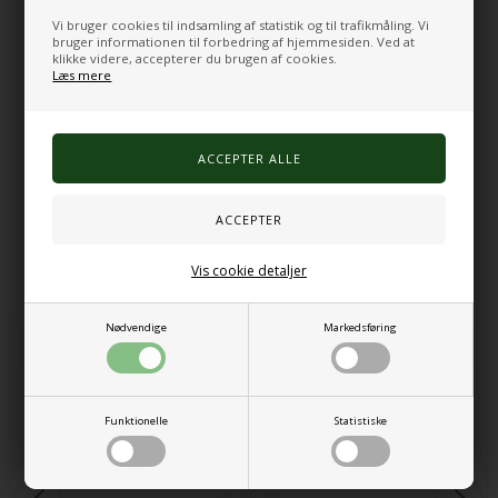
Vi bruger cookies til indsamling af statistik og til trafikmåling. Vi
bruger informationen til forbedring af hjemmesiden. Ved at
klikke videre, accepterer du brugen af cookies.
Alle Time Timer produkter overholder USA (CPSIA) og Den
Læs mere
Europæiske
(CE) forbrugernes sikkerhed love og bestemmelser.
Se hele vores udvalg af Time Timer her
Varenr.:
200610137
Alternative produkter
Vis cookie detaljer
Nødvendige
Markedsføring
Funktionelle
Statistiske