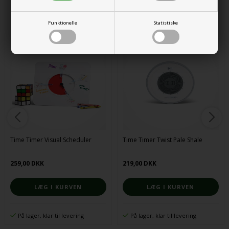
Alternative produkter
Funktionelle
Statistiske
Time Timer Visual Scheduler
Time Timer Twist Pale Shale
259,00 DKK
219,00 DKK
På lager, klar til levering
På lager, klar til levering