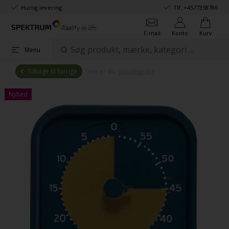
Hurtig levering
Tlf.:
+4577358786
E-mail
Konto
Kurv
Menu
Tilbage til forrige
Her er du:
Visualisering
Nyhed