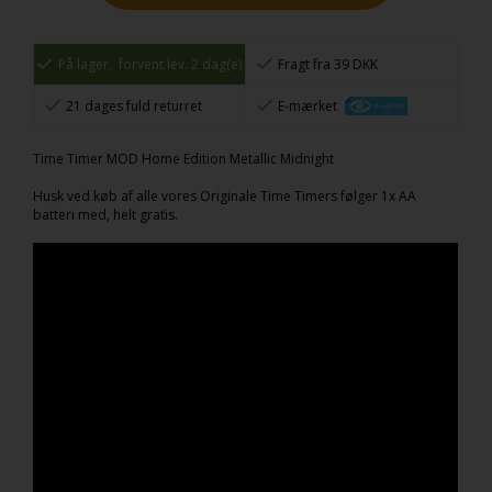
På lager,
forvent lev. 2 dag(e)
Fragt fra 39 DKK
21 dages fuld returret
E-mærket
Time Timer MOD Home Edition Metallic Midnight
Husk ved køb af alle vores Originale Time Timers følger 1x AA
batteri med, helt gratis.