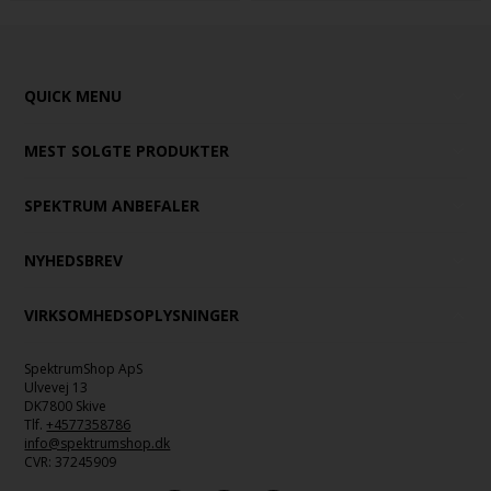
QUICK MENU
MEST SOLGTE PRODUKTER
SPEKTRUM ANBEFALER
NYHEDSBREV
VIRKSOMHEDSOPLYSNINGER
SpektrumShop ApS
Ulvevej 13
DK7800 Skive
Tlf.
+4577358786
info@spektrumshop.dk
CVR:
37245909