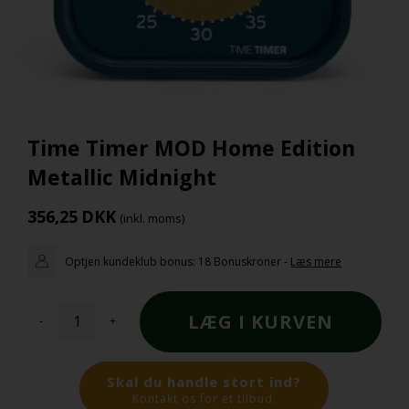
Time Timer MOD Home Edition
Metallic Midnight
356,25
DKK
(inkl. moms)
Optjen kundeklub bonus:
18 Bonuskroner
-
Læs mere
-
+
Skal du handle stort ind?
Kontakt os for et tilbud.