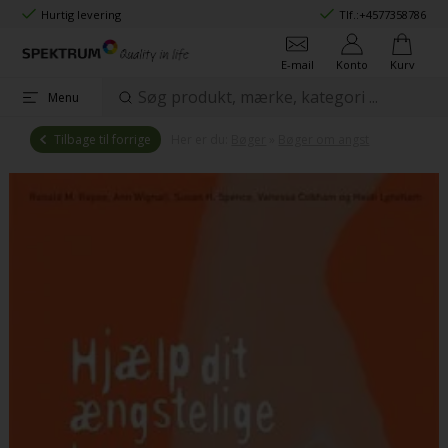
Hurtig levering
Tlf.:
+4577358786
E-mail
Konto
Kurv
Menu
Tilbage til forrige
Her er du:
Bøger
»
Bøger om angst