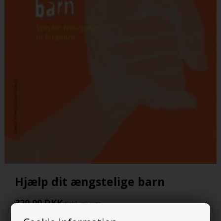
Hjælp dit ængstelige barn
320,00
DKK
(inkl. moms)