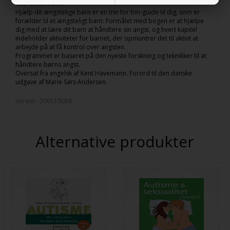
eller enkelfobier.
Hjælp dit ængstelige barn er en trin for trin-guide til dig, som er
forælder til et ængsteligt barn. Formålet med bogen er at hjælpe
dig med at lære dit barn at håndtere sin angst, og hvert kapitel
indeholder aktiviteter for barnet, der opmuntrer det til aktivt at
arbejde på at få kontrol over angsten.
Programmet er baseret på den nyeste forskning og teknikker til at
håndtere børns angst.
Oversat fra engelsk af Kent Havemann. Forord til den danske
udgave af Marie Särs Andersen.
Varenr.:
300110058
Alternative produkter