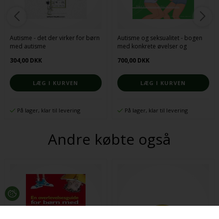
Autisme - det der virker for børn
Autisme og seksualitet - bogen
med autisme
med konkrete øvelser og
eksempler
304,00 DKK
700,00 DKK
På lager, klar til levering
På lager, klar til levering
Andre købte også