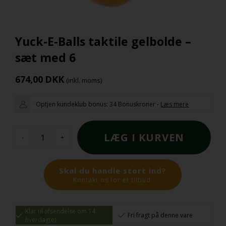
Yuck-E-Balls taktile gelbolde –
sæt med 6
674,00
DKK
(inkl. moms)
Optjen kundeklub bonus:
34 Bonuskroner
-
Læs mere
-
+
Skal du handle stort ind?
Kontakt os for et tilbud.
Klar til afsendelse om 14
Fri fragt på denne vare
hverdag(e)