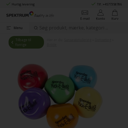
Hurtig levering
Tlf.:
+4577358786
E-mail
Konto
Kurv
Menu
Tilbage til
Her er du:
Sansestimulering
»
Dimseting
»
forrige
Bolde