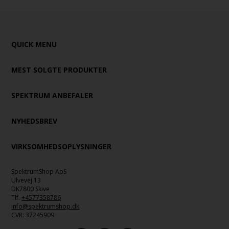
QUICK MENU
MEST SOLGTE PRODUKTER
SPEKTRUM ANBEFALER
NYHEDSBREV
VIRKSOMHEDSOPLYSNINGER
SpektrumShop ApS
Ulvevej 13
DK7800 Skive
Tlf.
+4577358786
info@spektrumshop.dk
CVR:
37245909