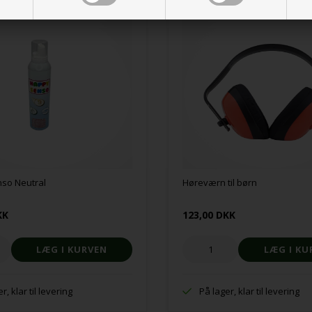
so Neutral
Høreværn til børn
KK
123,00 DKK
r, klar til levering
På lager, klar til levering