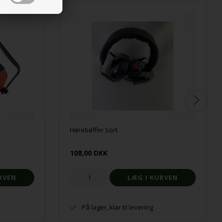
Hørebøffer Sort
108,00 DKK
På lager, klar til levering