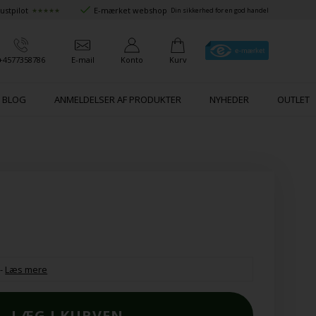
ustpilot
E-mærket webshop
★★★★★
Din sikkerhed for en god handel
+4577358786
E-mail
Konto
Kurv
BLOG
ANMELDELSER AF PRODUKTER
NYHEDER
OUTLET
-
Læs mere