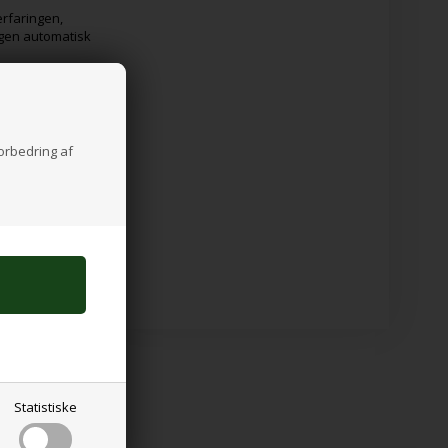
rfaringen,
ngen automatisk
 læsetræning,
 fokusering ved
resultater.
forbedring af
re med til at
undsmæssige støj.
lle behov,
Statistiske