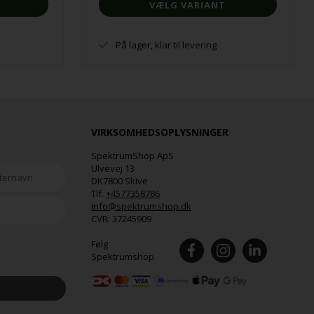
VÆLG VARIANT
På lager, klar til levering
VIRKSOMHEDSOPLYSNINGER
SpektrumShop ApS
Ulvevej 13
DK7800 Skive
Tlf.
+4577358786
info@spektrumshop.dk
CVR:
37245909
Følg
Spektrumshop