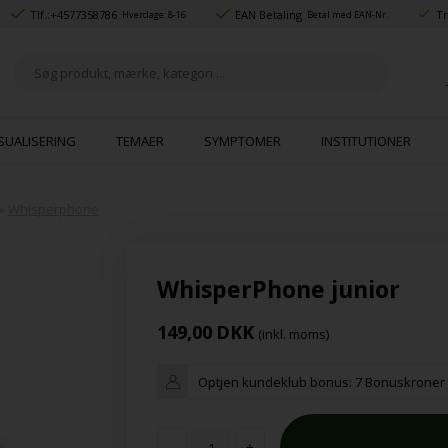
Tlf.:
+4577358786
EAN Betaling
Tr
Hverdage: 8-16
Betal med EAN-Nr.
SUALISERING
TEMAER
SYMPTOMER
INSTITUTIONER
»
Whisperphone
WhisperPhone junior
149,00
DKK
(inkl. moms)
Optjen kundeklub bonus:
7 Bonuskroner
-
+