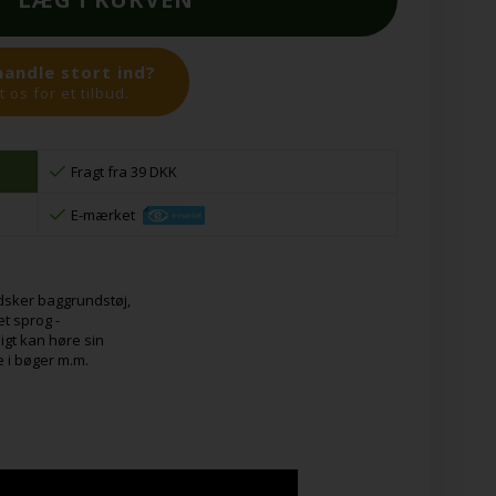
handle stort ind?
 os for et tilbud.
Fragt fra 39 DKK
E-mærket
sker baggrundstøj,
t sprog -
igt kan høre sin
e i bøger m.m.