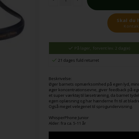
Skal du 
Kontakt
På lager,
forvent lev. 2 dag(e)
21 dages fuld returret
Beskrivelse:
Øger barnets opmærksomhed på egen lyd, mind
øger koncentrationsevne, giver feedback på ege
et super værktøj til læsetræning, da barnet tydel
egen oplæsning og har hænderne fri til at bladr
Også meget velegenet til sprogundervisning.
WhisperPhone Junior
Alder: fra ca. 5-11 år