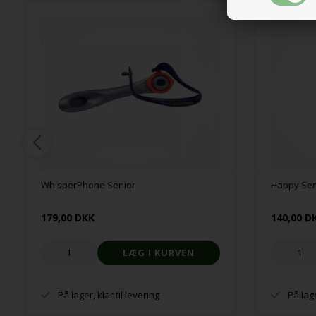
WhisperPhone Senior
Happy Sen
179,00 DKK
140,00 D
På lager, klar til levering
På lage