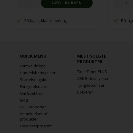
På lager, klar til levering
På lage
QUICK MENU
MEST SOLGTE
PRODUKTER
Fortryd dit køb
Time Timer PLUS
Handelsbetingelser
ARK Bidesmykker
Størrelsesguide
Tyngdebamser
Fortrydelsesret
Boblerør
Om Spektrum
Blog
ESG-rapporter
Anmeldelser af
produkter
Loyalitetsprogram