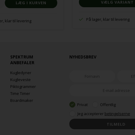
VÆLG VARIANT
På lager, klar til levering
r, klar til levering
SPEKTRUM
NYHEDSBREV
ANBEFALER
Kugledyner
Kugleveste
Piktogrammer
Time Timer
Boardmaker
Privat
Offentlig
Jeg accepterer
betingelserne