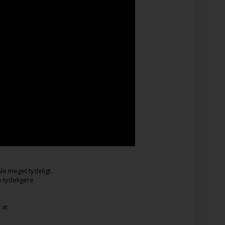
e meget tydeligt.
 tydeligere
 at