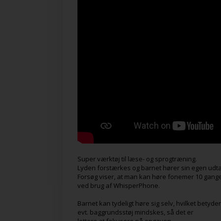
Super værktøj til læse- og sprogtræning.
Lyden forstærkes og barnet hører sin egen udtal
Forsøg viser, at man kan høre fonemer 10 gange
ved brug af WhisperPhone.
Barnet kan tydeligt høre sig selv, hvilket betyder
evt. baggrundsstøj mindskes, så det er