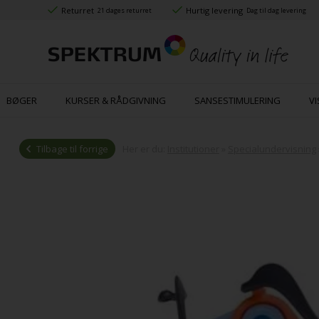
Returret
Hurtig levering
21 dages returret
Dag til dag levering
BØGER
KURSER & RÅDGIVNING
SANSESTIMULERING
VI
Tilbage til forrige
Her er du:
Institutioner
»
Specialundervisning