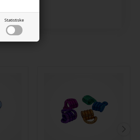
g når låget åbnes .
Statistiske