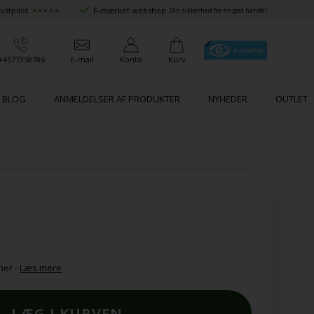
ustpilot
E-mærket webshop
★★★★★
Din sikkerhed for en god handel
+4577358786
E-mail
Konto
Kurv
BLOG
ANMELDELSER AF PRODUKTER
NYHEDER
OUTLET
ner
-
Læs mere