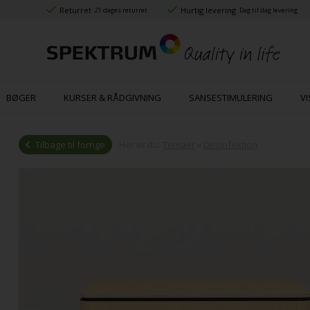
Returret
Hurtig levering
21 dages returret
Dag til dag levering
BØGER
KURSER & RÅDGIVNING
SANSESTIMULERING
VI
Tilbage til forrige
Her er du:
Temaer
»
Desinfektion