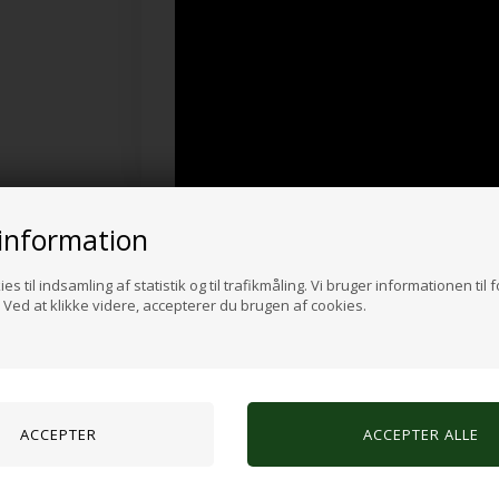
information
es til indsamling af statistik og til trafikmåling. Vi bruger informationen til 
Effektiviteten af desinfektionen er dokumente
Ved at klikke videre, accepterer du brugen af cookies.
Syddansk Universitet. Undersøgelserne bekræfte
nedsætter enhver smitterisiko fra de lysbehan
Møblet er udviklet i samarbejde med den aner
og internationale designpriser. Et enkelt, funkti
effektivt at desinficere genstande, hvor høj hy
Tekniske specifikationer
Højde: 49 cm, Bredde: 105 cm, Dybde: 47 cm
Vægt: 45 kg
Strømforbrug 300W