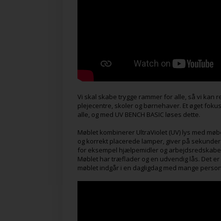
Vi skal skabe trygge rammer for alle, så vi ka
plejecentre, skoler og børnehaver. Et øget fokus
alle, og med UV BENCH BASIC løses dette.
Møblet kombinerer UltraViolet (UV) lys med møb
og korrekt placerede lamper, giver på sekunder
for eksempel hjælpemidler og arbejdsredskabe
Møblet har træflader og en udvendig lås. Det er 
møblet indgår i en dagligdag med mange person