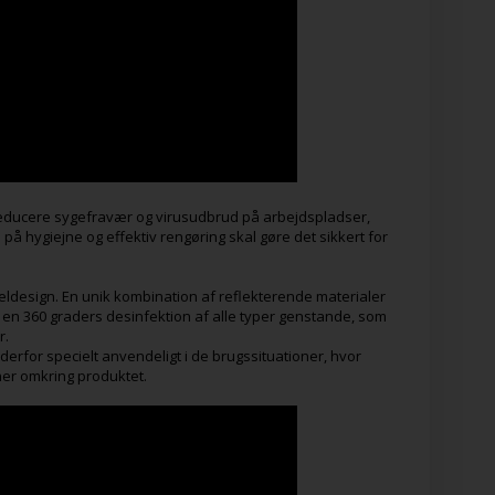
n reducere sygefravær og virusudbrud på arbejdspladser,
 på hygiejne og effektiv rengøring skal gøre det sikkert for
eldesign. En unik kombination af reflekterende materialer
 en 360 graders desinfektion af alle typer genstande, som
r.
derfor specielt anvendeligt i de brugssituationer, hvor
er omkring produktet.