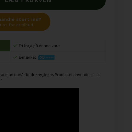
handle stort ind?
 os for et tilbud.
Fri fragt på denne vare
E-mærket
 at man opnår bedre hygiejne. Produktet anvendes til at
t.