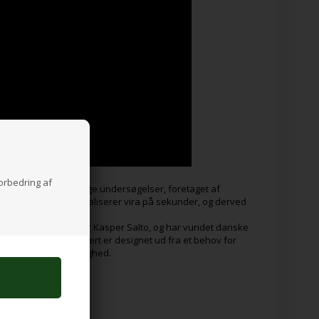
forbedring af
ret gennem uafhængige undersøgelser, foretaget af
r, at UV-lyset neutraliserer vira på sekunder, og derved
dlede genstande.
kendte møbeldesigner Kasper Salto, og har vundet danske
onelt møbel, der primært er designet ud fra et behov for
giejne er en nødvendighed.