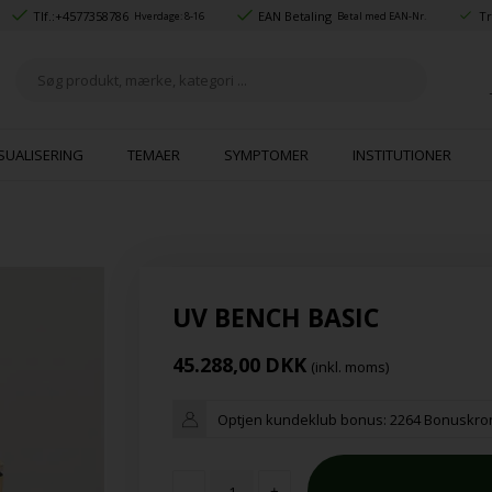
Tlf.:
+4577358786
EAN Betaling
Tr
Hverdage: 8-16
Betal med EAN-Nr.
SUALISERING
TEMAER
SYMPTOMER
INSTITUTIONER
UV BENCH BASIC
45.288,00
DKK
(inkl. moms)
Optjen kundeklub bonus:
2264 Bonuskro
-
+