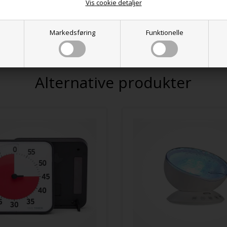
Vis cookie detaljer
Sikkerhedssensor sørger for automatisk sluknin
Varenr.:
620999001
Markedsføring
Funktionelle
Alternative produkter