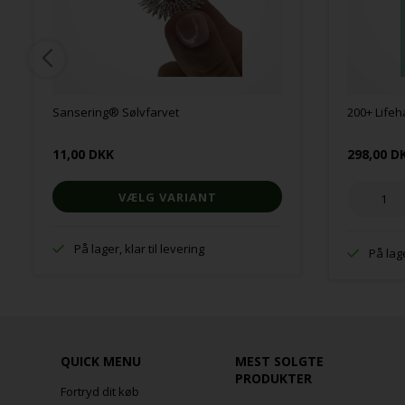
Sansering® Sølvfarvet
200+ Lifeh
11,00 DKK
298,00 D
VÆLG VARIANT
På lager, klar til levering
På lage
QUICK MENU
MEST SOLGTE
PRODUKTER
Fortryd dit køb