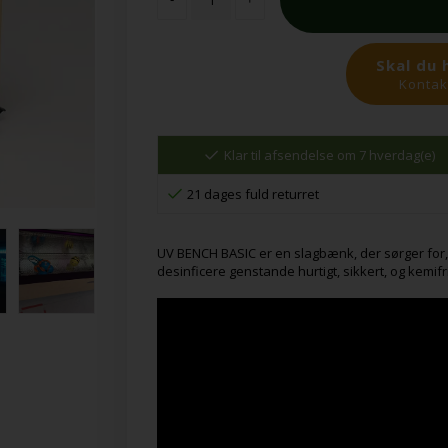
Skal du 
Kontakt
Klar til afsendelse om 7 hverdag(e)
21 dages fuld returret
UV BENCH BASIC er en slagbænk, der sørger for,
desinficere genstande hurtigt, sikkert, og kemifri