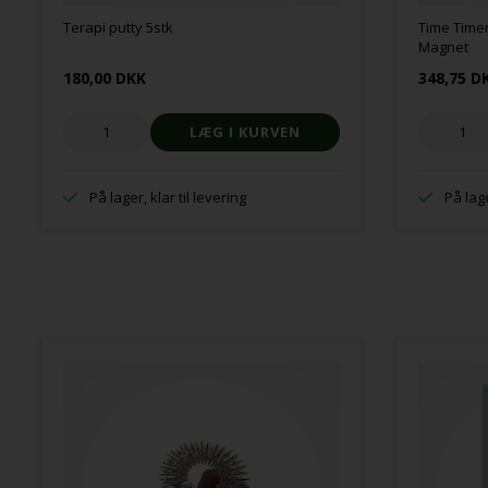
Terapi putty 5stk
Time Timer
Magnet
180,00 DKK
348,75 D
På lager, klar til levering
På lage