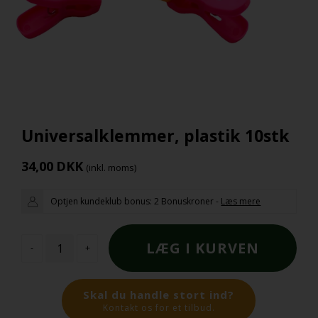
Universalklemmer, plastik 10stk
34,00
DKK
(inkl. moms)
Optjen kundeklub bonus:
2 Bonuskroner
-
Læs mere
-
+
Skal du handle stort ind?
Kontakt os for et tilbud.