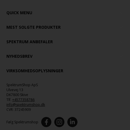
QUICK MENU
MEST SOLGTE PRODUKTER
SPEKTRUM ANBEFALER
NYHEDSBREV
VIRKSOMHEDSOPLYSNINGER
SpektrumShop ApS
Ulvevej 13
DK7800 Skive
Tlf.
+4577358786
info@spektrumshop.dk
CVR:
37245909
Følg Spektrumshop