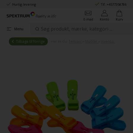
Hurtig levering
Tlf.:
+4577358786
E-mail
Konto
Kurv
Menu
Tilbage til forrige
Her er du:
Temaer
»
Møbler
»
Inventar