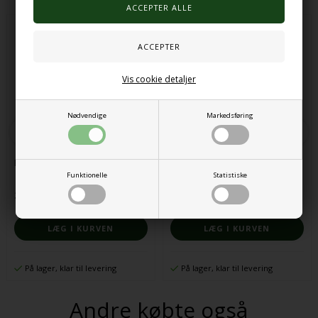
Vis cookie detaljer
Nødvendige
Markedsføring
Pop up telt sort
Konvekse spejle 4stk
Funktionelle
Statistiske
365,00 DKK
1.578,00 DKK
På lager, klar til levering
På lager, klar til levering
Andre købte også