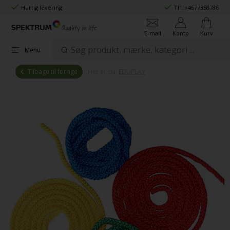
Hurtig levering
Tlf.:
+4577358786
E-mail
Konto
Kurv
Menu
Tilbage til forrige
Her er du:
EDUPLAY