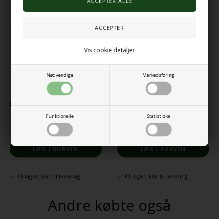
Vis cookie detaljer
Nødvendige
Markedsføring
Fejekost
Opdagelsessæt
Funktionelle
Statistiske
103,00 DKK
866,00 DKK
På lager, klar til levering
På lager, klar til levering
Andre købte også