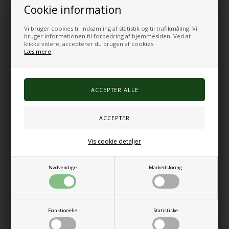
Fidgeten giver både taktil og visuel stimulering og er ideel til børn,
Cookie information
der har brug for at kanalisere energi på en rolig og fokuseret måde.
Vi bruger cookies til indsamling af statistik og til trafikmåling. Vi
Specifikationer
bruger informationen til forbedring af hjemmesiden. Ved at
Vægt: 450 g
klikke videre, accepterer du brugen af cookies.
Materiale: PET-pailletter med bagside i 100 % polyester
Læs mere
Fyld: Små stålkugler for let tyngde
Overflade: Vendbare pailletter for taktil stimulering
Rengøring: Kun overfladevask
Størrelse: Passer til én hånd eller skød
Giver ro, fokus og sanselig stimulering
Varenr.:
1900000076
Vis cookie detaljer
Alternative produkter
Nødvendige
Markedsføring
Funktionelle
Statistiske