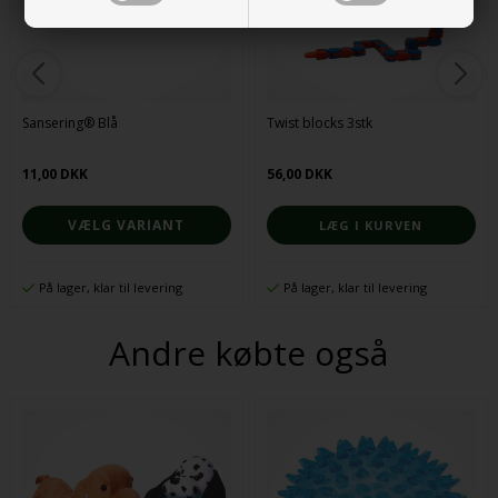
Sansering® Blå
Twist blocks 3stk
11,00 DKK
56,00 DKK
VÆLG VARIANT
På lager, klar til levering
På lager, klar til levering
Andre købte også