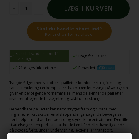
-
+
Skal du handle stort ind?
Kontakt os for et tilbud.
Klar til afsendelse om 14
Fragt fra 39 DKK
hverdag(e)
21 dages fuld returret
E-mærket
Tyngde fidget med vendbare pailletter kombinerer ro, fokus og
sansestimulering i ét kompakt redskab. Den lette vægt på 450 gram
giver en beroligende fornemmelse, mens de skinnende pailletter
inviterer til legende bevægelse og taktil udforskning.
De vendbare pailletter kan nemt stryges frem og tilbage med
fingrene, hvilket skaber en afslappende, gentagende bevægelse,
der hjælper med at dæmpe uro og styrke koncentrationen. Den lille
størrelse gør den perfekt til at holde i én hånd eller have liggende
på skødet, f.eks. under undervisning, lektier eller transport.