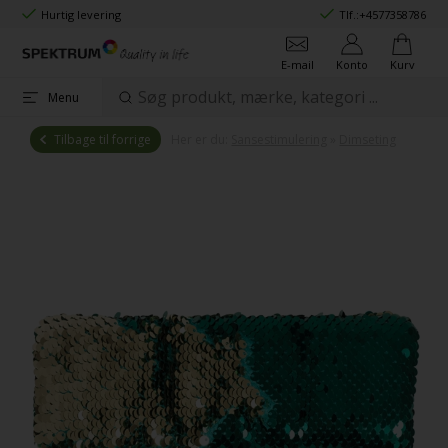
Hurtig levering
Tlf.:
+4577358786
E-mail
Konto
Kurv
Menu
Tilbage til forrige
Her er du:
Sansestimulering
»
Dimseting