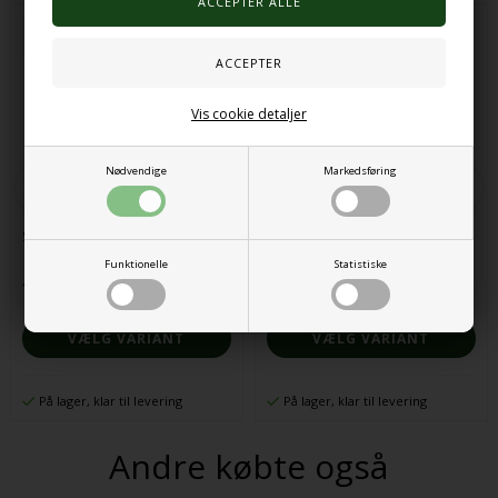
Vis cookie detaljer
Nødvendige
Markedsføring
Sansering® Blå
Sansering® Sølvfarvet
Funktionelle
Statistiske
11,00 DKK
11,00 DKK
VÆLG VARIANT
VÆLG VARIANT
På lager, klar til levering
På lager, klar til levering
Andre købte også