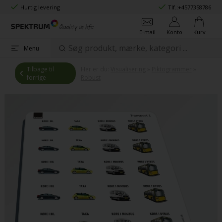
Hurtig levering
Tlf.:
+4577358786
E-mail
Konto
Kurv
Menu
Tilbage til
Her er du:
Visualisering
»
Piktogrammer
»
forrige
Robust